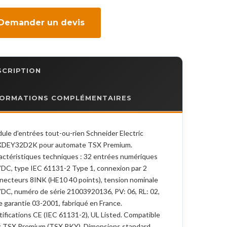
 Demander un devis
SCRIPTION
FORMATIONS COMPLÉMENTAIRES
ule d’entrées tout-ou-rien Schneider Electric
DEY32D2K pour automate TSX Premium.
actéristiques techniques : 32 entrées numériques
DC, type IEC 61131-2 Type 1, connexion par 2
necteurs 8INK (HE10 40 points), tension nominale
DC, numéro de série 21003920136, PV: 06, RL: 02,
e garantie 03-2001, fabriqué en France.
tifications CE (IEC 61131-2), UL Listed. Compatible
k TSX Premium (TSX RKY). Dimensions standard