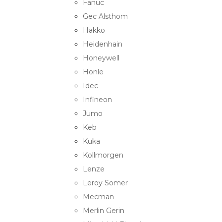
Fanuc
Gec Alsthom
Hakko
Heidenhain
Honeywell
Honle
Idec
Infineon
Jumo
Keb
Kuka
Kollmorgen
Lenze
Leroy Somer
Mecman
Merlin Gerin