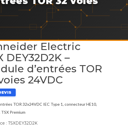
trées TOR 32 voies
neider Electric
X DEY32D2K –
dule d’entrées TOR
 voies 24VDC
DEVIS
ntrées TOR 32x24VDC IEC Type 1, connecteur HE10,
k TSX Premium
ce :
TSXDEY32D2K