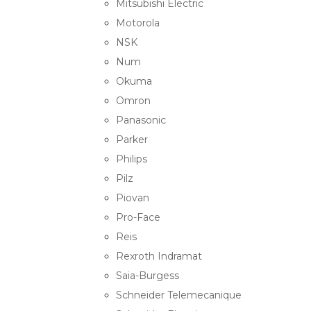
Mitsubishi Electric
Motorola
NSK
Num
Okuma
Omron
Panasonic
Parker
Philips
Pilz
Piovan
Pro-Face
Reis
Rexroth Indramat
Saia-Burgess
Schneider Telemecanique