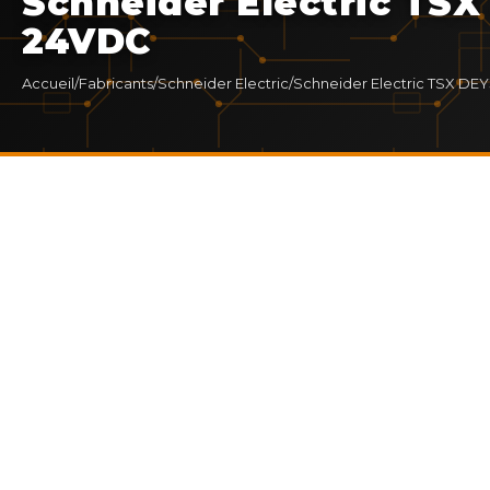
Schneider Electric TSX
24VDC
Accueil
/
Fabricants
/
Schneider Electric
/
Schneider Electric TSX DE