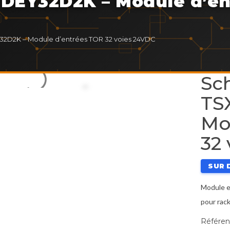
 DEY32D2K – Module d’en
Y32D2K – Module d’entrées TOR 32 voies 24VDC
Sch
TS
Mo
32
SUR 
Module e
pour rac
Référen