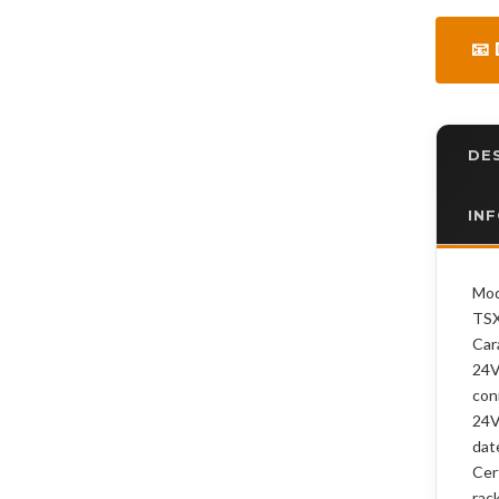
📧
DE
IN
Mod
TSX
Car
24V
con
24V
dat
Cer
rac