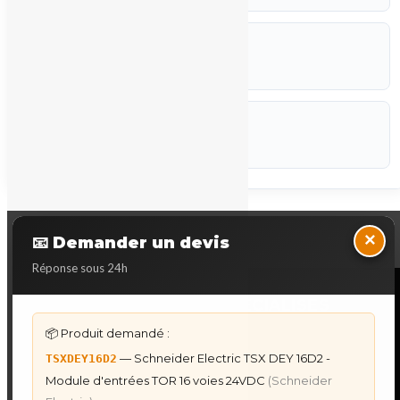
ETAT
Occasion
CODEF
P-STK
Marque :
Schneider Electric
Back to Top
×
📧 Demander un devis
Réponse sous 24h
NOS SERVICES SPECIALISES
📦 Produit demandé :
DÉPANNAGE AUTOMATES
— Schneider Electric TSX DEY 16D2 -
TSXDEY16D2
Dépannage Siemens S7
Module d'entrées TOR 16 voies 24VDC
(Schneider
Dépannage Schneider Modicon