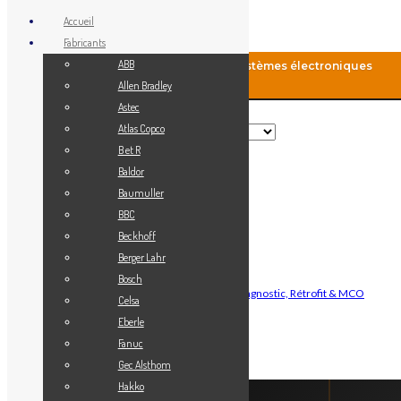
Accueil
Fabricants
ABB
MCO-Automation: Fourniture de systèmes électroniques
industriels
Allen Bradley
Astec
Rechercher
Atlas Copco
B et R
Baldor
Menu
Baumuller
Accueil
BBC
Blog
Beckhoff
Fabricants
Berger Lahr
Vendez votre matériel
Bosch
Maintenance Automatisme Industriel — Diagnostic, Rétrofit & MCO
Celsa
Contact
Eberle
Mon Compte
Fanuc
Gec Alsthom
Connexion
Hakko