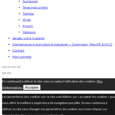
Sunpower
Texas Instrument
Toshiba
Wyse
Xycom
Yaskawa
Vendez votre matériel
Maintenance Automatisme Industriel — Diagnostic, Rétrofit & MCO
Contact
Mon compte
En continuant à utiliser le site, vous acceptez l’utilisation des cookies.
Plus
d’informations
Accepter
Les paramètres des cookies sur ce site sont définis sur « accepter les cookies » po
vous offrir la meilleure expérience de navigation possible. Si vous continuez à
utiliser ce site sans changer vos paramètres de cookies ou si vous cliquez sur