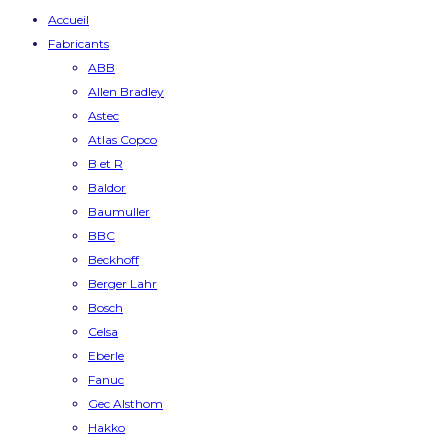
Accueil
Fabricants
ABB
Allen Bradley
Astec
Atlas Copco
B et R
Baldor
Baumuller
BBC
Beckhoff
Berger Lahr
Bosch
Celsa
Eberle
Fanuc
Gec Alsthom
Hakko