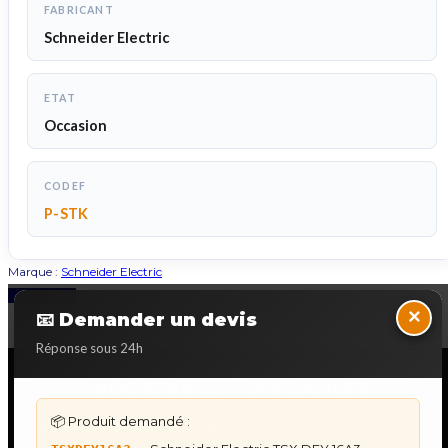
FABRICANT
Schneider Electric
ETAT
Occasion
CODEF
P-STK
Marque :
Schneider Electric
Back to Top
×
📧 Demander un devis
Réponse sous 24h
NOS SERVICES SPECIALISES
📦 Produit demandé :
DÉPANNAGE AUTOMATES