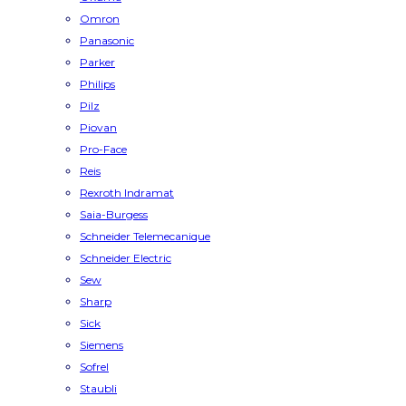
Omron
Panasonic
Parker
Philips
Pilz
Piovan
Pro-Face
Reis
Rexroth Indramat
Saia-Burgess
Schneider Telemecanique
Schneider Electric
Sew
Sharp
Sick
Siemens
Sofrel
Staubli