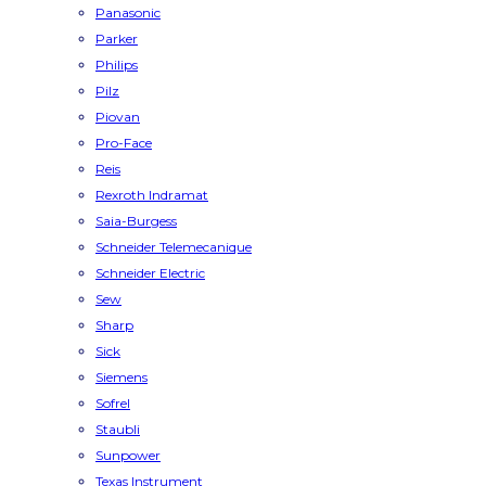
Panasonic
Parker
Philips
Pilz
Piovan
Pro-Face
Reis
Rexroth Indramat
Saia-Burgess
Schneider Telemecanique
Schneider Electric
Sew
Sharp
Sick
Siemens
Sofrel
Staubli
Sunpower
Texas Instrument