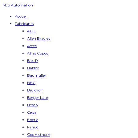
Mco Automation
Accueil
Fabricants
ABB
Allen Bradley
Astec
Atlas Copco
B et R
Baldor
Baumuller
BBC
Beckhoff
Berger Lahr
Bosch
Celsa
Eberle
Fanuc
Gec Alsthom