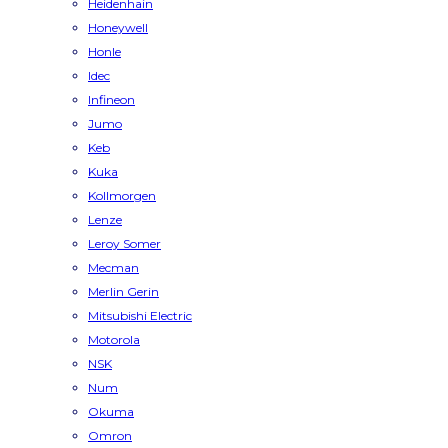
Heidenhain
Honeywell
Honle
Idec
Infineon
Jumo
Keb
Kuka
Kollmorgen
Lenze
Leroy Somer
Mecman
Merlin Gerin
Mitsubishi Electric
Motorola
NSK
Num
Okuma
Omron