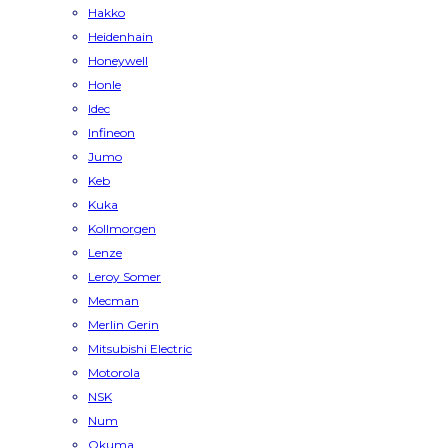
Hakko
Heidenhain
Honeywell
Honle
Idec
Infineon
Jumo
Keb
Kuka
Kollmorgen
Lenze
Leroy Somer
Mecman
Merlin Gerin
Mitsubishi Electric
Motorola
NSK
Num
Okuma