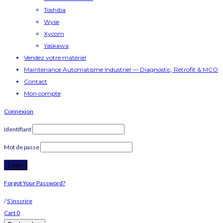
Toshiba
Wyse
Xycom
Yaskawa
Vendez votre matériel
Maintenance Automatisme Industriel — Diagnostic, Rétrofit & MCO
Contact
Mon compte
Connexion
Identifiant
Mot de passe
Forgot Your Password?
/
S’inscrire
Cart
0