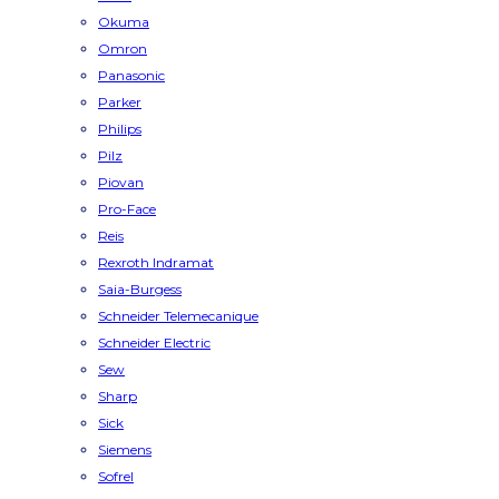
Okuma
Omron
Panasonic
Parker
Philips
Pilz
Piovan
Pro-Face
Reis
Rexroth Indramat
Saia-Burgess
Schneider Telemecanique
Schneider Electric
Sew
Sharp
Sick
Siemens
Sofrel