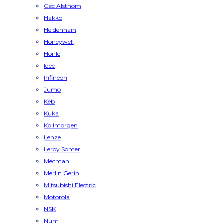
Gec Alsthom
Hakko
Heidenhain
Honeywell
Honle
Idec
Infineon
Jumo
Keb
Kuka
Kollmorgen
Lenze
Leroy Somer
Mecman
Merlin Gerin
Mitsubishi Electric
Motorola
NSK
Num