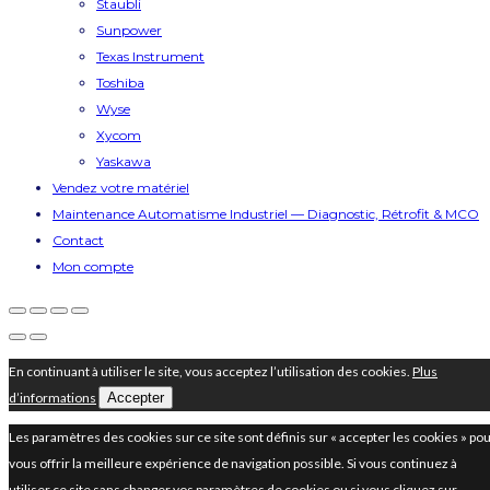
Staubli
Sunpower
Texas Instrument
Toshiba
Wyse
Xycom
Yaskawa
Vendez votre matériel
Maintenance Automatisme Industriel — Diagnostic, Rétrofit & MCO
Contact
Mon compte
En continuant à utiliser le site, vous acceptez l’utilisation des cookies.
Plus
d’informations
Accepter
Les paramètres des cookies sur ce site sont définis sur « accepter les cookies » po
vous offrir la meilleure expérience de navigation possible. Si vous continuez à
utiliser ce site sans changer vos paramètres de cookies ou si vous cliquez sur