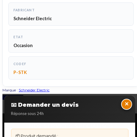
FABRICANT
Schneider Electric
ETAT
Occasion
CODEF
P-STK
Marque :
Schneider Electric
Back to Top
×
📧 Demander un devis
Réponse sous 24h
NOS SERVICES SPECIALISES
📦 Produit demandé :