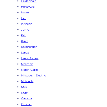
Heidenhain
Honeywell
Honle
Idec
Infineon
Jumo
Keb
Kuka
Kollmorgen
Lenze
Leroy Somer
Mecman
Merlin Gerin
Mitsubishi Electric
Motorola
NSK
Num
Okuma
Omron