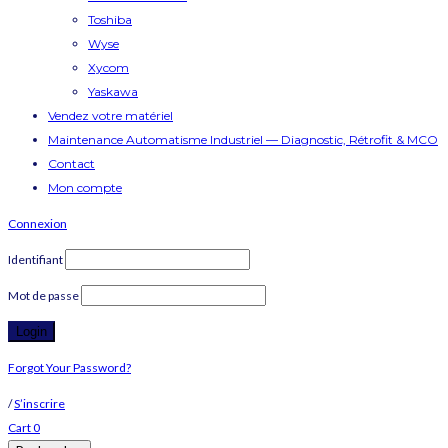
Toshiba
Wyse
Xycom
Yaskawa
Vendez votre matériel
Maintenance Automatisme Industriel — Diagnostic, Rétrofit & MCO
Contact
Mon compte
Connexion
Identifiant
Mot de passe
Forgot Your Password?
/
S’inscrire
Cart
0