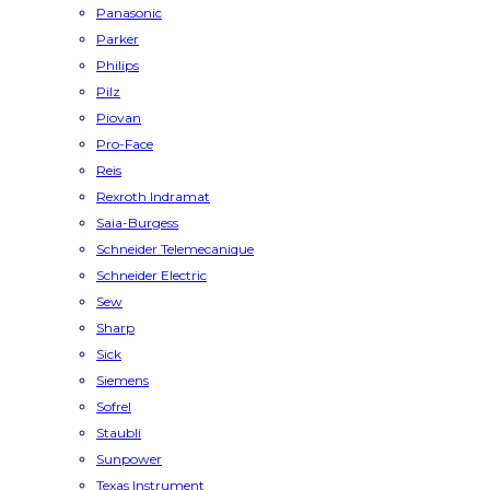
Panasonic
Parker
Philips
Pilz
Piovan
Pro-Face
Reis
Rexroth Indramat
Saia-Burgess
Schneider Telemecanique
Schneider Electric
Sew
Sharp
Sick
Siemens
Sofrel
Staubli
Sunpower
Texas Instrument