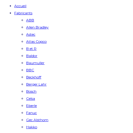
Accueil
Fabricants
ABB
Allen Bradley
Astec
Atlas Copco
B et R
Baldor
Baumuller
BBC
Beckhoff
Berger Lahr
Bosch
Celsa
Eberle
Fanuc
Gec Alsthom
Hakko