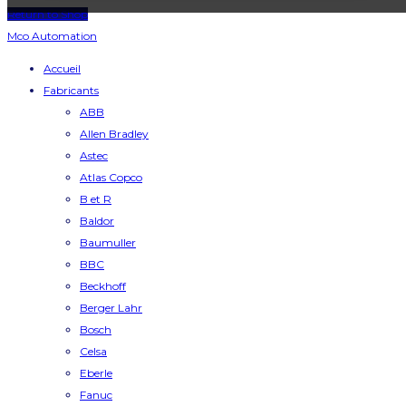
Return to Shop
Mco Automation
Accueil
Fabricants
ABB
Allen Bradley
Astec
Atlas Copco
B et R
Baldor
Baumuller
BBC
Beckhoff
Berger Lahr
Bosch
Celsa
Eberle
Fanuc