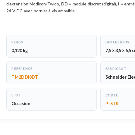
d’extension Modicon/Twido,
DD
= module discret (digital),
I
= entré
24 V DC avec bornier à vis amovible.
POIDS
DIMENSIONS
0,120 kg
7,5 × 3,5 × 6,5 
RÉFÉRENCE
FABRICANT
TM2DDI8DT
Schneider Elec
ETAT
CODEF
Occasion
P-STK