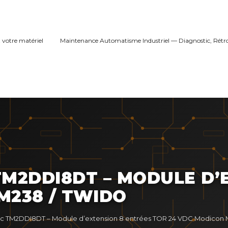
 votre matériel
Maintenance Automatisme Industriel — Diagnostic, Rétr
TM2DDI8DT – MODULE D’
M238 / TWIDO
ric TM2DDI8DT – Module d’extension 8 entrées TOR 24 VDC Modicon 