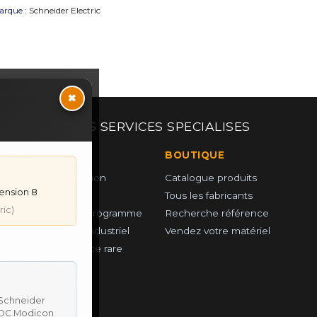
arque :
Schneider Electric
×
NOS SERVICES SPECIALISES
UPITRES
BOUTIQUE
 PCS — Récupération
Catalogue produits
ension 8
e
Tous les fabricants
ric)
r GAME & PCS — Programme
Recherche référence
ce Automatisme Industriel
Vendez votre matériel
he & Sourcing piéce rare
 & Sud-Ouest
on IHM & tactile
parc industriel