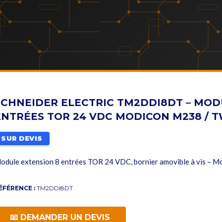
SCHNEIDER ELECTRIC TM2DDI8DT – MOD
ENTRÉES TOR 24 VDC MODICON M238 / 
SUR DEVIS
odule extension 8 entrées TOR 24 VDC, bornier amovible à vis – 
ÉFÉRENCE :
TM2DDI8DT
📧 DEMANDER UN DEVIS