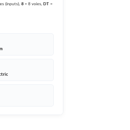
es (inputs),
8
= 8 voies,
DT
=
cm
tric