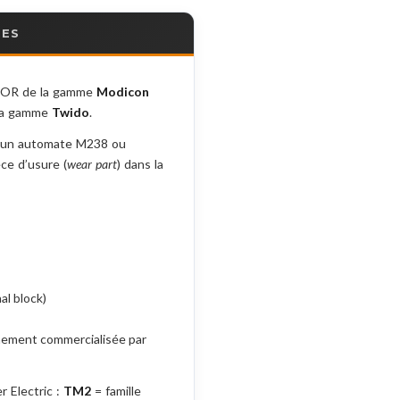
RES
 TOR de la gamme
Modicon
la gamme
Twido
.
à un automate M238 ou
èce d’usure (
wear part
) dans la
al block)
nnement commercialisée par
 Electric :
TM2
= famille