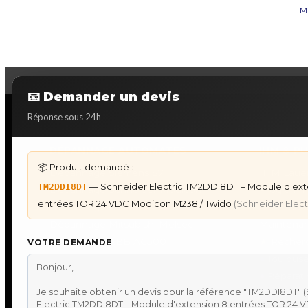
M
📧 Demander un devis
Réponse sous 24h
DÉPANNAGE AUTOMATES
IHM & P
📦 Produit demandé :
Dépannage Siemens S7
IHM Lauer
— Schneider Electric TM2DDI8DT – Module d'ext
TM2DDI8DT
Dépannage Schneider Modicon
Programm
entrées TOR 24 VDC Modicon M238 / Twido
(Schneider Elect
Dépannage Omron Sysmac
IHM Laue
Dépannage Mitsubishi Melsec
Maintenan
Dépannage ABB AC500
★
Recherc
VOTRE DEMANDE
●
Toulouse
●
Réparati
●
Audit de 