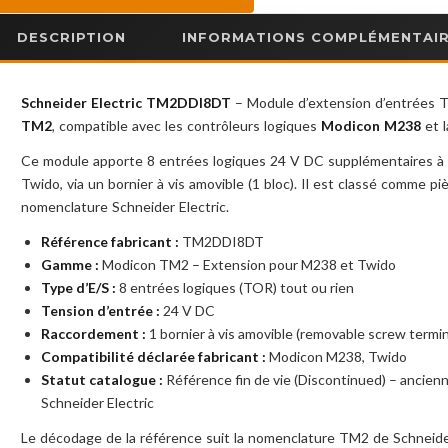
DESCRIPTION
INFORMATIONS COMPLÉMENTAI
Schneider Electric TM2DDI8DT
– Module d’extension d’entrées
TM2
, compatible avec les contrôleurs logiques
Modicon M238
et 
Ce module apporte 8 entrées logiques 24 V DC supplémentaires 
Twido, via un bornier à vis amovible (1 bloc). Il est classé comme pi
nomenclature Schneider Electric.
Référence fabricant :
TM2DDI8DT
Gamme :
Modicon TM2 – Extension pour M238 et Twido
Type d’E/S :
8 entrées logiques (TOR) tout ou rien
Tension d’entrée :
24 V DC
Raccordement :
1 bornier à vis amovible (removable screw termin
Compatibilité déclarée fabricant :
Modicon M238, Twido
Statut catalogue :
Référence fin de vie (Discontinued) – ancie
Schneider Electric
Le décodage de la référence suit la nomenclature TM2 de Schneider