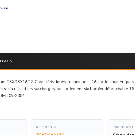
emium
AIRES
ium TSXDSY16T2. Caractéristiques techniques : 16 sorties numériques 2
ourts-circuits et les surcharges, raccordement via bornier débrochable
OM : 09-2004.
RÉFÉRENCE
FABRICANT