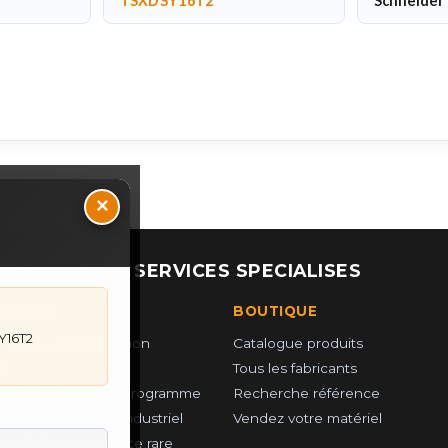
TSXDSY16T2
Schneider 
×
NOS SERVICES SPECIALISES
UPITRES
BOUTIQUE
Y16T2
 PCS — Récupération
Catalogue produits
e
Tous les fabricants
r GAME & PCS — Programme
Recherche référence
ce Automatisme Industriel
Vendez votre matériel
he & Sourcing piéce rare