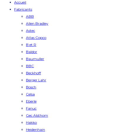
Accueil
Fabricants
ABB
Allen Bradley
Astec
Atlas Copco
B et R
Baldor
Baumuller
BBC
Beckhoff
Berger Lahr
Bosch
Celsa
Eberle
Fanuc
Gec Alsthom
Hakko
Heidenhain