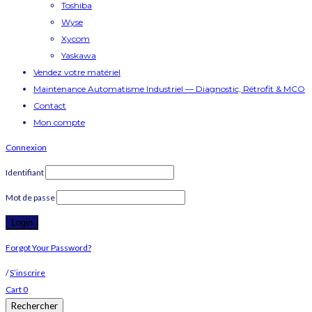
Toshiba
Wyse
Xycom
Yaskawa
Vendez votre matériel
Maintenance Automatisme Industriel — Diagnostic, Rétrofit & MCO
Contact
Mon compte
Connexion
Identifiant
Mot de passe
Forgot Your Password?
/
S’inscrire
Cart
0
Rechercher