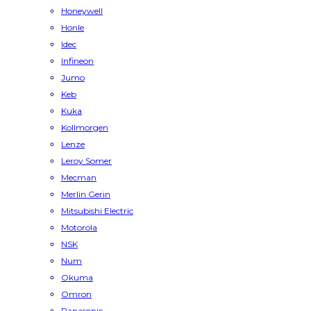
Honeywell
Honle
Idec
Infineon
Jumo
Keb
Kuka
Kollmorgen
Lenze
Leroy Somer
Mecman
Merlin Gerin
Mitsubishi Electric
Motorola
NSK
Num
Okuma
Omron
Panasonic