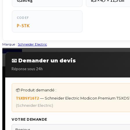
0,280 kg
8,3 × 4,7 × 11,5 cm
CODEF
P-STK
Marque :
Schneider Electric
Back to Top
📧 Demander un devis
Réponse sous 24h
📦 Produit demandé :
DÉPANNAGE AUTOMATES
IHM & P
— Schneider Electric Modicon Premium TSXDS
TSXDSY16T2
Dépannage Siemens S7
IHM Lauer
(Schneider Electric)
Dépannage Schneider Modicon
Programm
Dépannage Omron Sysmac
IHM Laue
VOTRE DEMANDE
Dépannage Mitsubishi Melsec
Maintenan
Dépannage ABB AC500
★
Recherc