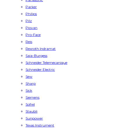
Parker
Philips
Pilz
Piovan
Pro-Face
Reis
Rexroth Indramat
Saia-Burgess
Schneider Telemecanique
Schneider Electric
Sew
Sharp
Sick
Siemens
Sofrel
Staubli
Sunpower
Texas Instrument