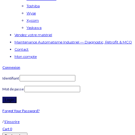
Toshiba
Wyse
Xycom
Yaskawa
Vendez votre matériel
Maintenance Automatisme Industriel — Diagnostic, Rétrofit & MCO
Contact
Mon compte
Connexion
Identifiant
Mot de passe
Forgot Your Password?
/
S’inscrire
Cart
0