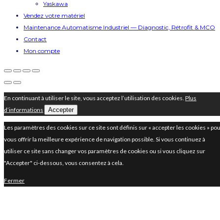
Yaskawa
Vendez votre matériel
Maintenance Automatisme Industriel — Diagnostic, Rétrofit & MCO
Contact
Mon compte
En continuant à utiliser le site, vous acceptez l’utilisation des cookies.
Plus
d’informations
Accepter
Les paramètres des cookies sur ce site sont définis sur « accepter les cookies » po
vous offrir la meilleure expérience de navigation possible. Si vous continuez à
utiliser ce site sans changer vos paramètres de cookies ou si vous cliquez sur
"Accepter" ci-dessous, vous consentez à cela.
Fermer