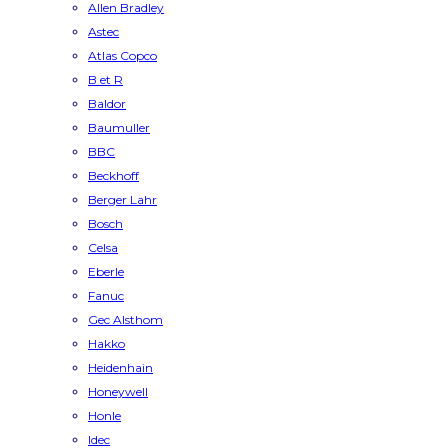
Allen Bradley
Astec
Atlas Copco
B et R
Baldor
Baumuller
BBC
Beckhoff
Berger Lahr
Bosch
Celsa
Eberle
Fanuc
Gec Alsthom
Hakko
Heidenhain
Honeywell
Honle
Idec