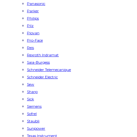
Panasonic
Parker
Philips
Pilz
Piovan
Pro-Face
Reis
Rexroth Indramat
Saia-Burgess
Schneider Telemecanique
Schneider Electric
Sew
Sharp
Sick
Siemens
Sofrel
Staubli
Sunpower
Texas Instrument