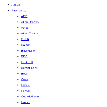
Accueil
Fabricants
ABB
Allen Bradley
Astec
Atlas Copco
B et R
Baldor
Baumuller
BBC
Beckhoff
Berger Lahr
Bosch
Celsa
Eberle
Fanuc
Gec Alsthom
Hakko