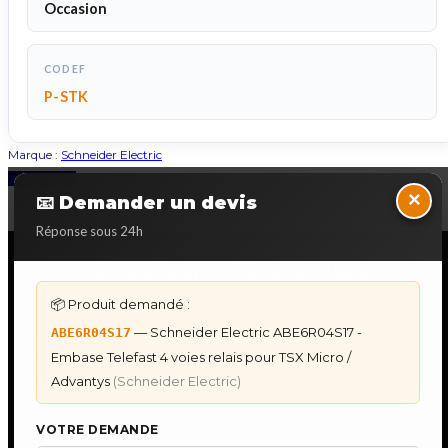
Occasion
CODEF
P-STK
Marque :
Schneider Electric
Back to Top
×
📧 Demander un devis
Réponse sous 24h
NOS SERVICES SPECIALISES
📦 Produit demandé :
DÉPANNAGE AUTOMATES
— Schneider Electric ABE6R04S17 -
ABE6R04S17
Dépannage Siemens S7
Embase Telefast 4 voies relais pour TSX Micro /
Dépannage Schneider Modicon
Advantys
(Schneider Electric)
Dépannage Omron Sysmac
Dépannage Mitsubishi Melsec
VOTRE DEMANDE
Dépannage ABB AC500