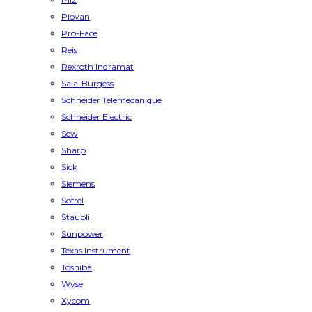
Piovan
Pro-Face
Reis
Rexroth Indramat
Saia-Burgess
Schneider Telemecanique
Schneider Electric
Sew
Sharp
Sick
Siemens
Sofrel
Staubli
Sunpower
Texas Instrument
Toshiba
Wyse
Xycom