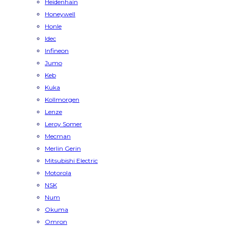
Heidenhain
Honeywell
Honle
Idec
Infineon
Jumo
Keb
Kuka
Kollmorgen
Lenze
Leroy Somer
Mecman
Merlin Gerin
Mitsubishi Electric
Motorola
NSK
Num
Okuma
Omron