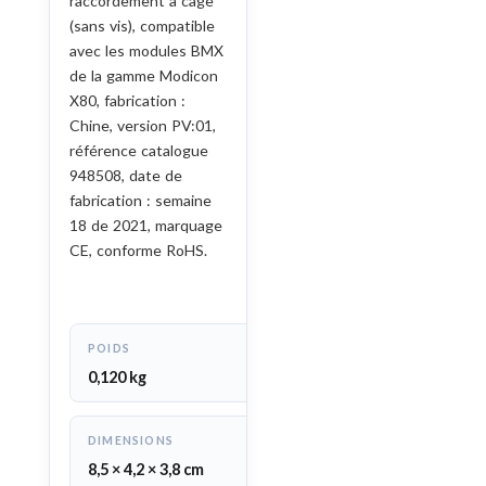
raccordement à cage
(sans vis), compatible
avec les modules BMX
de la gamme Modicon
X80, fabrication :
Chine, version PV:01,
référence catalogue
948508, date de
fabrication : semaine
18 de 2021, marquage
CE, conforme RoHS.
POIDS
0,120 kg
DIMENSIONS
8,5 × 4,2 × 3,8 cm