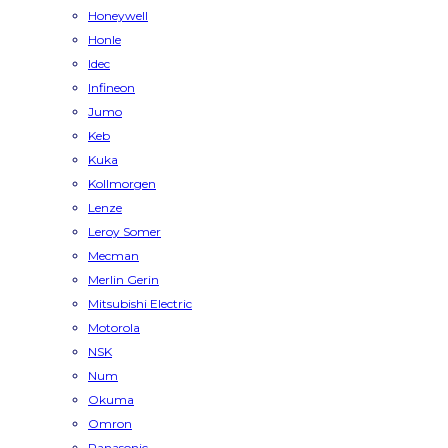
Honeywell
Honle
Idec
Infineon
Jumo
Keb
Kuka
Kollmorgen
Lenze
Leroy Somer
Mecman
Merlin Gerin
Mitsubishi Electric
Motorola
NSK
Num
Okuma
Omron
Panasonic