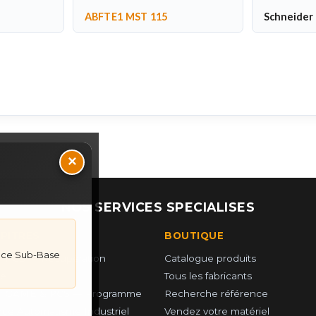
ABFTE1 MST 115
Schneider 
×
NOS SERVICES SPECIALISES
UPITRES
BOUTIQUE
face Sub-Base
 PCS — Récupération
Catalogue produits
e
Tous les fabricants
r GAME & PCS — Programme
Recherche référence
ce Automatisme Industriel
Vendez votre matériel