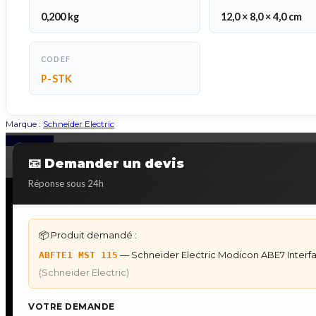
0,200 kg
12,0 × 8,0 × 4,0 cm
CODEF
P-STK
Marque :
Schneider Electric
Back to Top
📧 Demander un devis
Réponse sous 24h
📦 Produit demandé :
DÉPANNAGE AUTOMATES
IHM & P
— Schneider Electric Modicon ABE7 Inter
ABFTE1 MST 115
Dépannage Siemens S7
IHM Lauer
(Schneider Electric)
Dépannage Schneider Modicon
Programm
Dépannage Omron Sysmac
IHM Laue
VOTRE DEMANDE
Dépannage Mitsubishi Melsec
Maintenan