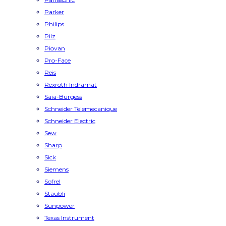
Parker
Philips
Pilz
Piovan
Pro-Face
Reis
Rexroth Indramat
Saia-Burgess
Schneider Telemecanique
Schneider Electric
Sew
Sharp
Sick
Siemens
Sofrel
Staubli
Sunpower
Texas Instrument