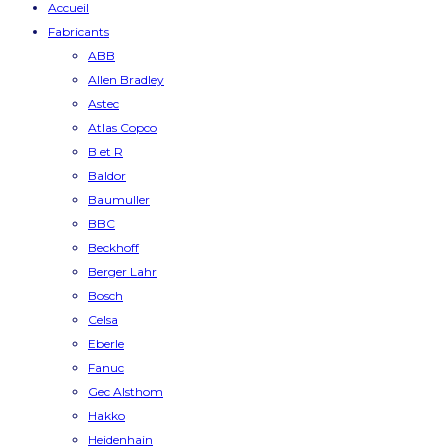
Accueil
Fabricants
ABB
Allen Bradley
Astec
Atlas Copco
B et R
Baldor
Baumuller
BBC
Beckhoff
Berger Lahr
Bosch
Celsa
Eberle
Fanuc
Gec Alsthom
Hakko
Heidenhain