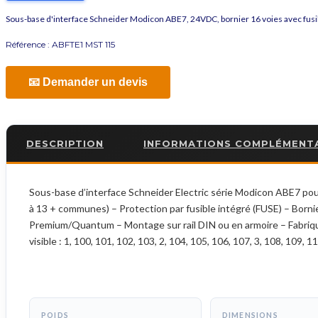
Sous-base d'interface Schneider Modicon ABE7, 24VDC, bornier 16 voies avec fusi
Référence :
ABFTE1 MST 115
📧 Demander un devis
DESCRIPTION
INFORMATIONS COMPLÉMENT
Sous-base d’interface Schneider Electric série Modicon ABE7 pou
à 13 + communes) – Protection par fusible intégré (FUSE) – Bor
Premium/Quantum – Montage sur rail DIN ou en armoire – Fabriq
visible : 1, 100, 101, 102, 103, 2, 104, 105, 106, 107, 3, 108, 109, 1
POIDS
DIMENSIONS