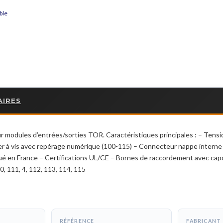
ble
AIRES
r modules d’entrées/sorties TOR. Caractéristiques principales : – Tens
nier à vis avec repérage numérique (100-115) – Connecteur nappe inter
ué en France – Certifications UL/CE – Bornes de raccordement avec cap
10, 111, 4, 112, 113, 114, 115
RÉFÉRENCE
FABRICANT