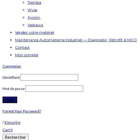
Toshiba
Wyse
Xycom
Yaskawa
Vendez votre matériel
Maintenance Automatisme Industriel — Diagnostic, Rétrofit & MCO
Contact
Mon compte
Connexion
Identifiant
Mot de passe
Forgot Your Password?
/
S’inscrire
Cart
0
Rechercher