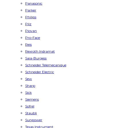
Panasonic
Parker
Philips
Pilz
Piovan
Pro-Face
Reis
Rexroth Indramat
Saia-Burgess
Schneider Telemecanique
Schneider Electric
Sew
Sharp
Sick
Siemens
Sofrel
Staubli
Sunpower
Texas Instrument