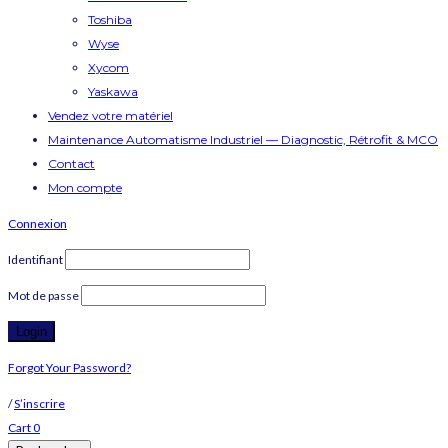
Toshiba
Wyse
Xycom
Yaskawa
Vendez votre matériel
Maintenance Automatisme Industriel — Diagnostic, Rétrofit & MCO
Contact
Mon compte
Connexion
Identifiant
Mot de passe
Forgot Your Password?
/
S’inscrire
Cart
0