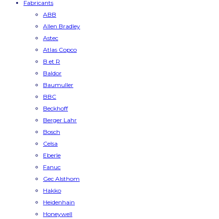
Fabricants
ABB
Allen Bradley
Astec
Atlas Copco
B et R
Baldor
Baumuller
BBC
Beckhoff
Berger Lahr
Bosch
Celsa
Eberle
Fanuc
Gec Alsthom
Hakko
Heidenhain
Honeywell