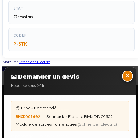
ETAT
Occasion
CODEF
P-STK
Marque :
Schneider Electric
Back to Top
×
📧 Demander un devis
Réponse sous 24h
NOS SERVICES SPECIALISES
📦 Produit demandé :
DÉPANNAGE AUTOMATES
— Schneider Electric BMXDDO1602
BMXDDO1602
Dépannage Siemens S7
Module de sorties numériques
(Schneider Electric)
Dépannage Schneider Modicon
Dépannage Omron Sysmac