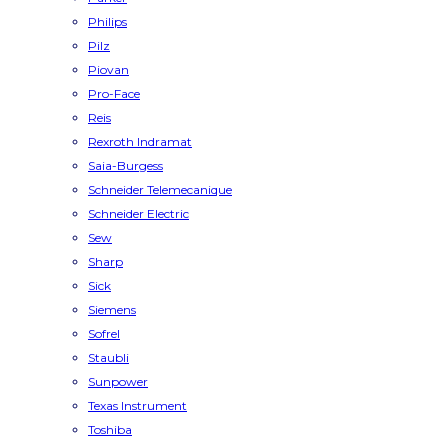
Philips
Pilz
Piovan
Pro-Face
Reis
Rexroth Indramat
Saia-Burgess
Schneider Telemecanique
Schneider Electric
Sew
Sharp
Sick
Siemens
Sofrel
Staubli
Sunpower
Texas Instrument
Toshiba