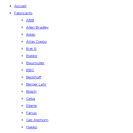
Accueil
Fabricants
ABB
Allen Bradley
Astec
Atlas Copco
B et R
Baldor
Baumuller
BBC
Beckhoff
Berger Lahr
Bosch
Celsa
Eberle
Fanuc
Gec Alsthom
Hakko