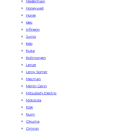
Heidenhain
Honeywell
Honle
Idec
Infineon
Jumo
Keb
Kuka
Kollmorgen
Lenze
Leroy Somer
Mecman
Merlin Gerin
Mitsubishi Electric
Motorola
NSK
Num
Okuma
Omron