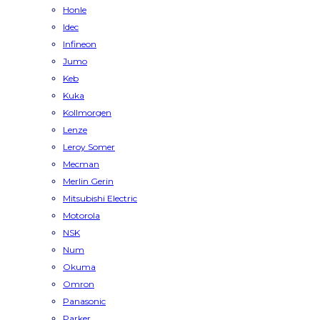
Honle
Idec
Infineon
Jumo
Keb
Kuka
Kollmorgen
Lenze
Leroy Somer
Mecman
Merlin Gerin
Mitsubishi Electric
Motorola
NSK
Num
Okuma
Omron
Panasonic
Parker