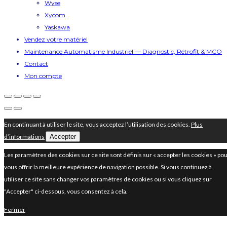
Wyse
Xycom
Yaskawa
Vendez votre matériel
Maintenance Automatisme Industriel — Diagnostic, Rétrofit & MCO
Contact
Mon compte
En continuant à utiliser le site, vous acceptez l’utilisation des cookies.
Plus
d’informations
Accepter
Les paramètres des cookies sur ce site sont définis sur « accepter les cookies » po
vous offrir la meilleure expérience de navigation possible. Si vous continuez à
utiliser ce site sans changer vos paramètres de cookies ou si vous cliquez sur
"Accepter" ci-dessous, vous consentez à cela.
Fermer