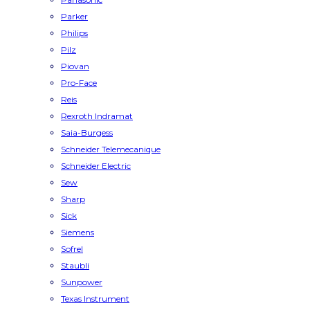
Parker
Philips
Pilz
Piovan
Pro-Face
Reis
Rexroth Indramat
Saia-Burgess
Schneider Telemecanique
Schneider Electric
Sew
Sharp
Sick
Siemens
Sofrel
Staubli
Sunpower
Texas Instrument