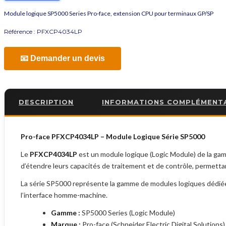
Module logique SP5000 Series Pro-face, extension CPU pour terminaux GP/SP
Référence :
PFXCP4034LP
📧 Demander un devis
DESCRIPTION
INFORMATIONS COMPLÉMENT
Pro-face PFXCP4034LP – Module Logique Série SP5000
Le
PFXCP4034LP
est un module logique (Logic Module) de la g
d’étendre leurs capacités de traitement et de contrôle, permett
La série SP5000 représente la gamme de modules logiques dédiée 
l’interface homme-machine.
Gamme :
SP5000 Series (Logic Module)
Marque :
Pro-face (Schneider Electric Digital Solutions)