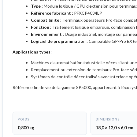
Type :
Module logique / CPU d’extension pour terminau
Référence fabricant :
PFXCP4034LP
Compatibilité :
Terminaux opérateurs Pro-face compat
Fonction :
Traitement logique embarqué, combinaison 
Environnement :
Usage industriel, montage sur panne
Logiciel de programmation :
Compatible GP-Pro EX (e
Applications types :
Machines d’automatisation industrielle nécessitant u
Remplacement ou extension de terminaux Pro-face sér
Systèmes de contrôle décentralisés avec interface opé
Référence fin de vie de la gamme SP5000, appartenant à l’écosy
POIDS
DIMENSIONS
0,800 kg
18,0 × 12,0 × 6,0 cm