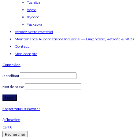
Toshiba
Wyse
Xycom
Yaskawa
Vendez votre matériel
Maintenance Automatisme Industriel — Diagnostic, Rétrofit & MCO
Contact
Mon compte
Connexion
Identifiant
Mot de passe
Forgot Your Password?
/
S’inscrire
Cart
0
Rechercher