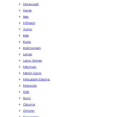
Honeywell
Honle
Idec
Infineon
Jumo
Keb
Kuka
Kollmorgen
Lenze
Leroy Somer
Mecman
Merlin Gerin
Mitsubishi Electric
Motorola
NSK
Num
Okuma
Omron
Panasonic