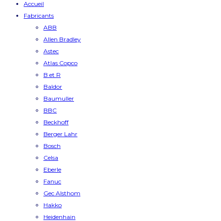
Accueil
Fabricants
ABB
Allen Bradley
Astec
Atlas Copco
B et R
Baldor
Baumuller
BBC
Beckhoff
Berger Lahr
Bosch
Celsa
Eberle
Fanuc
Gec Alsthom
Hakko
Heidenhain