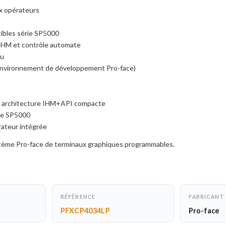
x opérateurs
ibles série SP5000
IHM et contrôle automate
au
nvironnement de développement Pro-face)
ne architecture IHM+API compacte
ie SP5000
rateur intégrée
stème Pro-face de terminaux graphiques programmables.
RÉFÉRENCE
FABRICANT
PFXCP4034LP
Pro-face