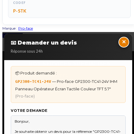
CODEF
P-STK
Marque :
Pro-face
Back to Top
×
📧 Demander un devis
Réponse sous 24h
NOS SERVICES SPECIALISES
📦 Produit demandé :
DÉPANNAGE AUTOMATES
— Pro-face GP2300-TC41-24V IHM
GP2300-TC41-24V
Dépannage Siemens S7
Panneau Opérateur Écran Tactile Couleur TFT 5.7"
Dépannage Schneider Modicon
(Pro-face)
Dépannage Omron Sysmac
Dépannage Mitsubishi Melsec
VOTRE DEMANDE
Dépannage ABB AC500
IHM & PUPITRES