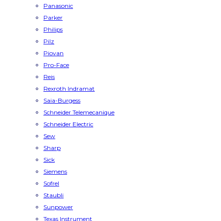
Panasonic
Parker
Philips
Pilz
Piovan
Pro-Face
Reis
Rexroth Indramat
Saia-Burgess
Schneider Telemecanique
Schneider Electric
Sew
Sharp
Sick
Siemens
Sofrel
Staubli
Sunpower
Texas Instrument