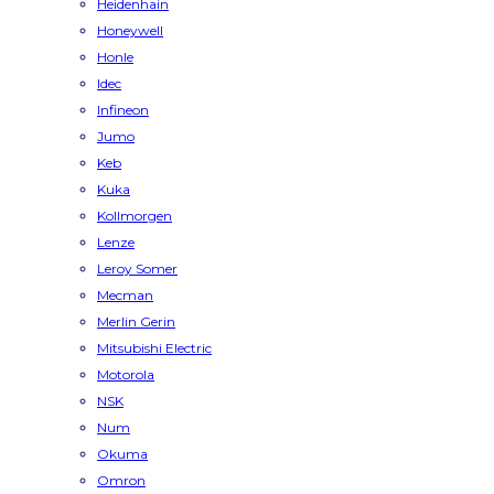
Heidenhain
Honeywell
Honle
Idec
Infineon
Jumo
Keb
Kuka
Kollmorgen
Lenze
Leroy Somer
Mecman
Merlin Gerin
Mitsubishi Electric
Motorola
NSK
Num
Okuma
Omron