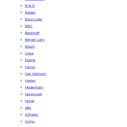
B et R
Baldor
Baumuller
BBC
Beckhoff
Berger Lahr
Bosch
Celsa
Eberle
Fanuc
Gec Alsthom
Hakko
Heidenhain
Honeywell
Honle
Idec
Infineon
Jumo