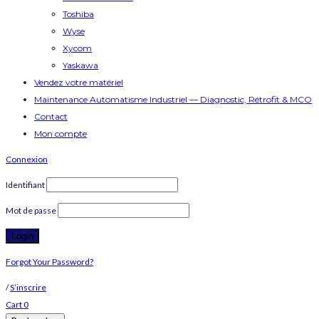
Toshiba
Wyse
Xycom
Yaskawa
Vendez votre matériel
Maintenance Automatisme Industriel — Diagnostic, Rétrofit & MCO
Contact
Mon compte
Connexion
Identifiant
Mot de passe
Forgot Your Password?
/
S’inscrire
Cart
0