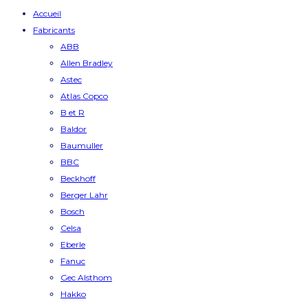
Accueil
Fabricants
ABB
Allen Bradley
Astec
Atlas Copco
B et R
Baldor
Baumuller
BBC
Beckhoff
Berger Lahr
Bosch
Celsa
Eberle
Fanuc
Gec Alsthom
Hakko