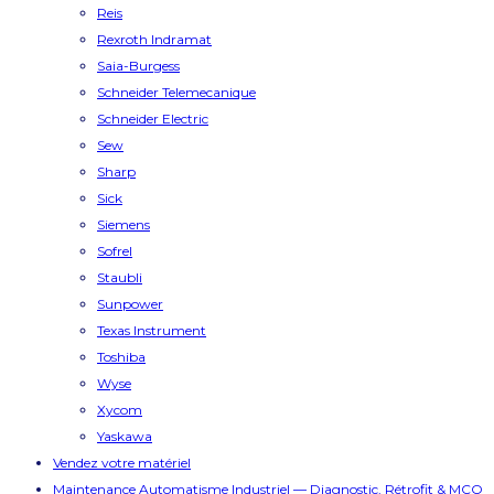
Reis
Rexroth Indramat
Saia-Burgess
Schneider Telemecanique
Schneider Electric
Sew
Sharp
Sick
Siemens
Sofrel
Staubli
Sunpower
Texas Instrument
Toshiba
Wyse
Xycom
Yaskawa
Vendez votre matériel
Maintenance Automatisme Industriel — Diagnostic, Rétrofit & MCO