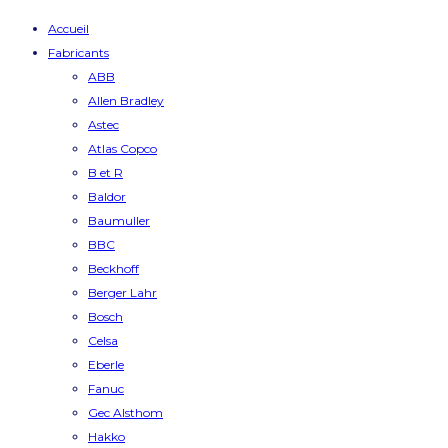
Accueil
Fabricants
ABB
Allen Bradley
Astec
Atlas Copco
B et R
Baldor
Baumuller
BBC
Beckhoff
Berger Lahr
Bosch
Celsa
Eberle
Fanuc
Gec Alsthom
Hakko