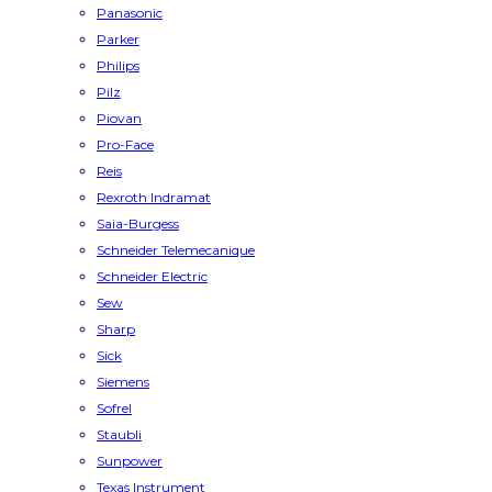
Panasonic
Parker
Philips
Pilz
Piovan
Pro-Face
Reis
Rexroth Indramat
Saia-Burgess
Schneider Telemecanique
Schneider Electric
Sew
Sharp
Sick
Siemens
Sofrel
Staubli
Sunpower
Texas Instrument