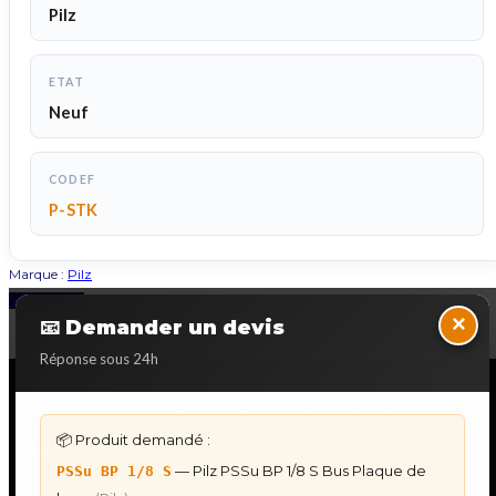
Pilz
ETAT
Neuf
CODEF
P-STK
Marque :
Pilz
Back to Top
×
📧 Demander un devis
Réponse sous 24h
NOS SERVICES SPECIALISES
📦 Produit demandé :
DÉPANNAGE AUTOMATES
— Pilz PSSu BP 1/8 S Bus Plaque de
PSSu BP 1/8 S
Dépannage Siemens S7