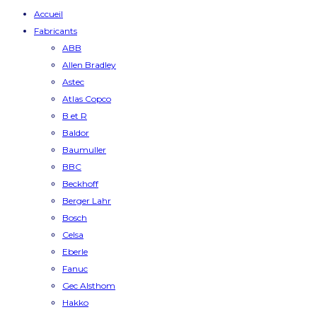
Accueil
Fabricants
ABB
Allen Bradley
Astec
Atlas Copco
B et R
Baldor
Baumuller
BBC
Beckhoff
Berger Lahr
Bosch
Celsa
Eberle
Fanuc
Gec Alsthom
Hakko