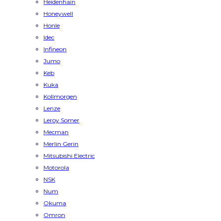
Heidenhain
Honeywell
Honle
Idec
Infineon
Jumo
Keb
Kuka
Kollmorgen
Lenze
Leroy Somer
Mecman
Merlin Gerin
Mitsubishi Electric
Motorola
NSK
Num
Okuma
Omron