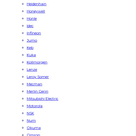
Heidenhain
Honeywell
Honle
Idec
Infineon
Jumo
Keb
Kuka
Kollmorgen
Lenze
Leroy Somer
Mecman
Merlin Gerin
Mitsubishi Electric
Motorola
NSK
Num
Okuma
Omron