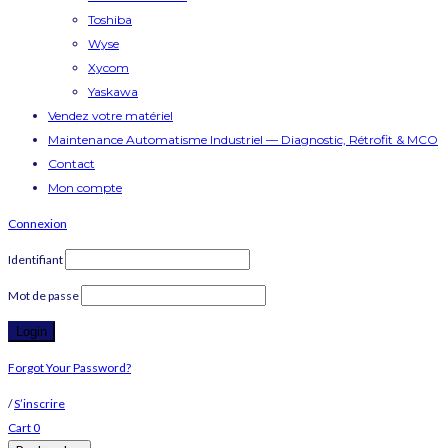
Toshiba
Wyse
Xycom
Yaskawa
Vendez votre matériel
Maintenance Automatisme Industriel — Diagnostic, Rétrofit & MCO
Contact
Mon compte
Connexion
Identifiant
Mot de passe
Forgot Your Password?
/
S’inscrire
Cart
0