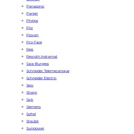
Panasonic
Parker
Philips
Pilz
Piovan
Pro-Face
Reis
Rexroth Indramat
Saia-Burgess
Schneider Telemecanique
Schneider Electric
Sew
Sharp
Sick
Siemens
Sofrel
Staubli
Sunpower