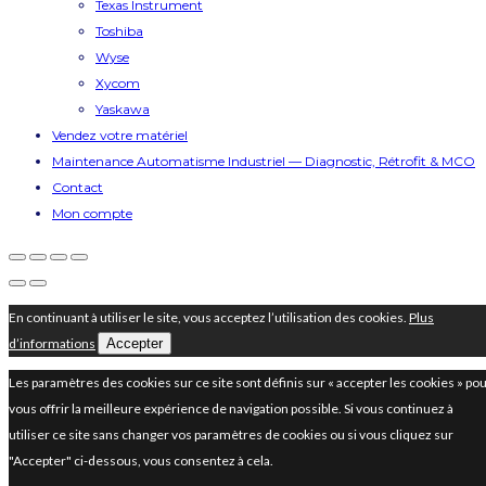
Texas Instrument
Toshiba
Wyse
Xycom
Yaskawa
Vendez votre matériel
Maintenance Automatisme Industriel — Diagnostic, Rétrofit & MCO
Contact
Mon compte
En continuant à utiliser le site, vous acceptez l’utilisation des cookies.
Plus
d’informations
Accepter
Les paramètres des cookies sur ce site sont définis sur « accepter les cookies » po
vous offrir la meilleure expérience de navigation possible. Si vous continuez à
utiliser ce site sans changer vos paramètres de cookies ou si vous cliquez sur
"Accepter" ci-dessous, vous consentez à cela.