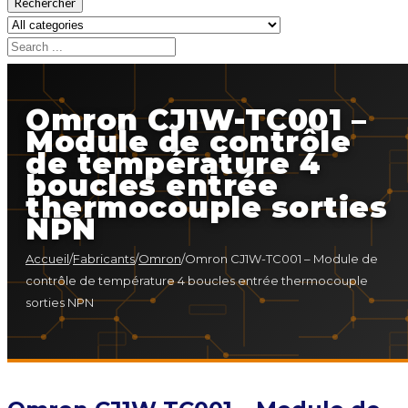
Rechercher
Omron CJ1W-TC001 –
Module de contrôle
de température 4
boucles entrée
thermocouple sorties
NPN
Accueil
/
Fabricants
/
Omron
/
Omron CJ1W-TC001 – Module de
contrôle de température 4 boucles entrée thermocouple
sorties NPN