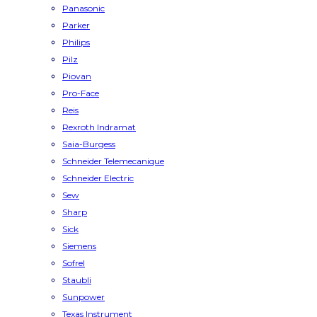
Panasonic
Parker
Philips
Pilz
Piovan
Pro-Face
Reis
Rexroth Indramat
Saia-Burgess
Schneider Telemecanique
Schneider Electric
Sew
Sharp
Sick
Siemens
Sofrel
Staubli
Sunpower
Texas Instrument