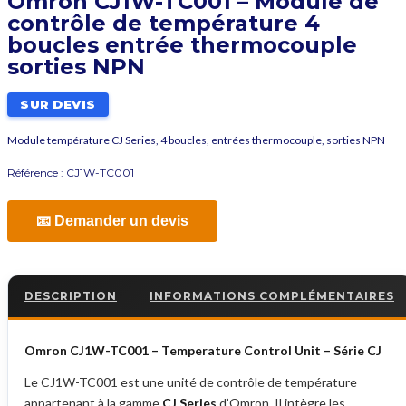
Omron CJ1W-TC001 – Module de
contrôle de température 4
boucles entrée thermocouple
sorties NPN
SUR DEVIS
Module température CJ Series, 4 boucles, entrées thermocouple, sorties NPN
Référence :
CJ1W-TC001
📧 Demander un devis
DESCRIPTION
INFORMATIONS COMPLÉMENTAIRES
Omron CJ1W-TC001 – Temperature Control Unit – Série CJ
Le CJ1W-TC001 est une unité de contrôle de température
appartenant à la gamme
CJ Series
d’Omron. Il intègre les