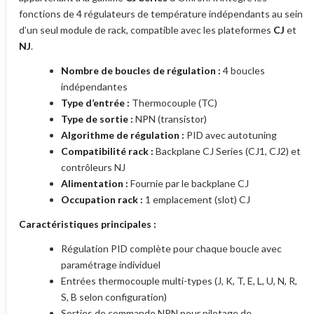
fonctions de 4 régulateurs de température indépendants au sein
d’un seul module de rack, compatible avec les plateformes
CJ
et
NJ
.
Nombre de boucles de régulation :
4 boucles
indépendantes
Type d’entrée :
Thermocouple (TC)
Type de sortie :
NPN (transistor)
Algorithme de régulation :
PID avec autotuning
Compatibilité rack :
Backplane CJ Series (CJ1, CJ2) et
contrôleurs NJ
Alimentation :
Fournie par le backplane CJ
Occupation rack :
1 emplacement (slot) CJ
Caractéristiques principales :
Régulation PID complète pour chaque boucle avec
paramétrage individuel
Entrées thermocouple multi-types (J, K, T, E, L, U, N, R,
S, B selon configuration)
Sorties de commande NPN pour pilotage de