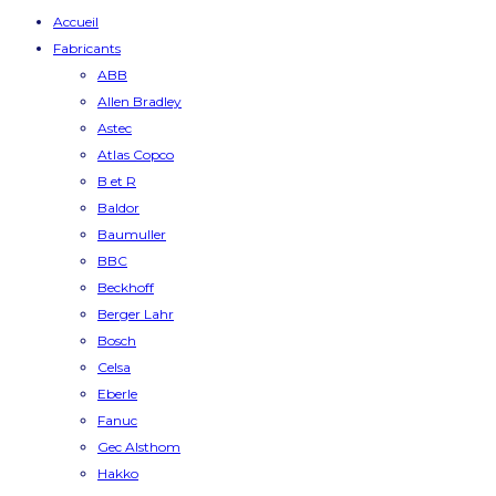
Accueil
Fabricants
ABB
Allen Bradley
Astec
Atlas Copco
B et R
Baldor
Baumuller
BBC
Beckhoff
Berger Lahr
Bosch
Celsa
Eberle
Fanuc
Gec Alsthom
Hakko