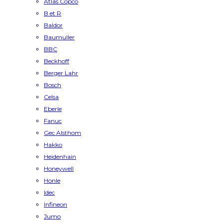
Atlas Copco
B et R
Baldor
Baumuller
BBC
Beckhoff
Berger Lahr
Bosch
Celsa
Eberle
Fanuc
Gec Alsthom
Hakko
Heidenhain
Honeywell
Honle
Idec
Infineon
Jumo