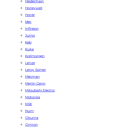
Heidenhain
Honeywell
Honle
Idec
Infineon
Jumo
Keb
Kuka
Kollmorgen
Lenze
Leroy Somer
Mecman
Merlin Gerin
Mitsubishi Electric
Motorola
NSK
Num
Okuma
Omron