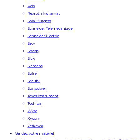
Reis
Rexroth Indramat
Saia-Burgess
Schneider Telemecanique
Schneider Electric
Sew
Sharp
Sick
Siemens
Sofrel
Staubli
Sunpower
Texas Instrument
Toshiba
Wyse
Xycom
Yaskawa
Vendez votre matériel