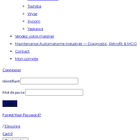
Toshiba
Wyse
Xycom
Yaskawa
Vendez votre matériel
Maintenance Automatisme Industriel — Diagnostic, Rétrofit & MCO
Contact
Mon compte
Connexion
Identifiant
Mot de passe
Forgot Your Password?
/
S’inscrire
Cart
0