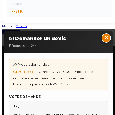
CODEF
P-STK
Marque :
Omron
Back to Top
×
📧 Demander un devis
Réponse sous 24h
NOS SERVICES SPECIALISES
📦 Produit demandé :
DÉPANNAGE AUTOMATES
— Omron CJ1W-TC001 – Module de
CJ1W-TC001
Dépannage Siemens S7
contrôle de température 4 boucles entrée
Dépannage Schneider Modicon
thermocouple sorties NPN
(Omron)
Dépannage Omron Sysmac
Dépannage Mitsubishi Melsec
VOTRE DEMANDE
Dépannage ABB AC500
IHM & PUPITRES