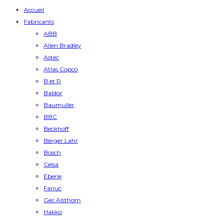
Accueil
Fabricants
ABB
Allen Bradley
Astec
Atlas Copco
B et R
Baldor
Baumuller
BBC
Beckhoff
Berger Lahr
Bosch
Celsa
Eberle
Fanuc
Gec Alsthom
Hakko