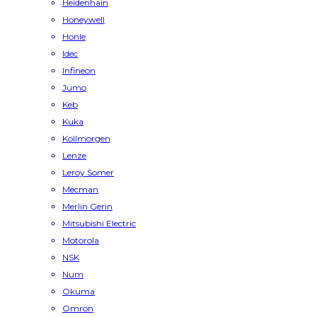
Heidenhain
Honeywell
Honle
Idec
Infineon
Jumo
Keb
Kuka
Kollmorgen
Lenze
Leroy Somer
Mecman
Merlin Gerin
Mitsubishi Electric
Motorola
NSK
Num
Okuma
Omron