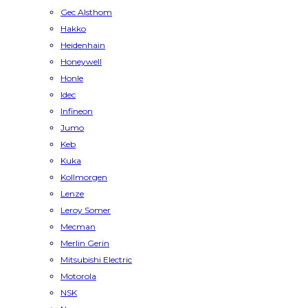
Gec Alsthom
Hakko
Heidenhain
Honeywell
Honle
Idec
Infineon
Jumo
Keb
Kuka
Kollmorgen
Lenze
Leroy Somer
Mecman
Merlin Gerin
Mitsubishi Electric
Motorola
NSK