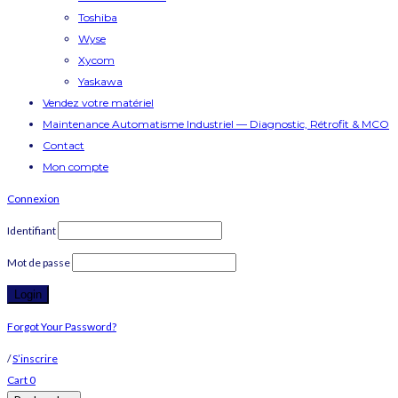
Toshiba
Wyse
Xycom
Yaskawa
Vendez votre matériel
Maintenance Automatisme Industriel — Diagnostic, Rétrofit & MCO
Contact
Mon compte
Connexion
Identifiant
Mot de passe
Forgot Your Password?
/
S’inscrire
Cart
0