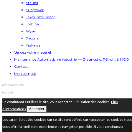
Staubli
Sunpower
Texas Instrument
Toshiba
Wyse
Xycom
Yaskawa
Vendez votre matériel
Maintenance Automatisme Industriel — Diagnostic, Rétrofit & MCO
Contact
Mon compte
En continuant à utiliser le site, vous acceptez l’utilisation des cookies.
Plus
d’informations
Accepter
Les paramètres des cookies sur ce site sont définis sur « accepter les cookies » po
vous offrir la meilleure expérience de navigation possible. Si vous continuez à