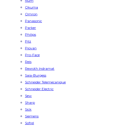
Num
Okuma
Omron
Panasonic
Parker
Philips
Pilz
Piovan
Pro-Face
Reis
Rexroth Indramat
Saia-Burgess
Schneider Telemecanique
Schneider Electric
Sew
Sharp
Sick
Siemens
Sofrel