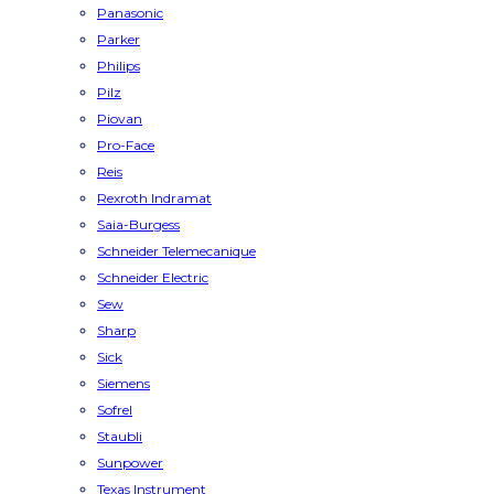
Panasonic
Parker
Philips
Pilz
Piovan
Pro-Face
Reis
Rexroth Indramat
Saia-Burgess
Schneider Telemecanique
Schneider Electric
Sew
Sharp
Sick
Siemens
Sofrel
Staubli
Sunpower
Texas Instrument