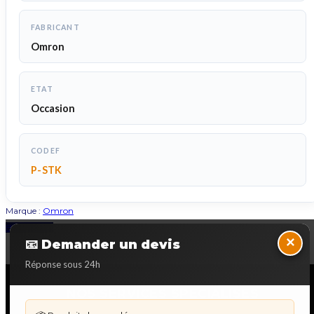
FABRICANT
Omron
ETAT
Occasion
CODEF
P-STK
Marque :
Omron
Back to Top
×
📧 Demander un devis
Réponse sous 24h
NOS SERVICES SPECIALISES