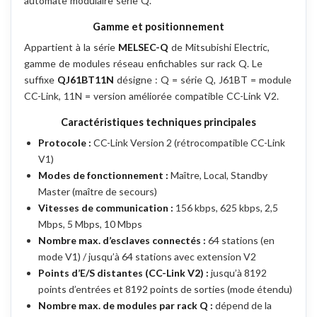
automate modulaire série Q.
Gamme et positionnement
Appartient à la série
MELSEC-Q
de Mitsubishi Electric,
gamme de modules réseau enfichables sur rack Q. Le
suffixe
QJ61BT11N
désigne : Q = série Q, J61BT = module
CC-Link, 11N = version améliorée compatible CC-Link V2.
Caractéristiques techniques principales
Protocole :
CC-Link Version 2 (rétrocompatible CC-Link
V1)
Modes de fonctionnement :
Maître, Local, Standby
Master (maître de secours)
Vitesses de communication :
156 kbps, 625 kbps, 2,5
Mbps, 5 Mbps, 10 Mbps
Nombre max. d’esclaves connectés :
64 stations (en
mode V1) / jusqu’à 64 stations avec extension V2
Points d’E/S distantes (CC-Link V2) :
jusqu’à 8192
points d’entrées et 8192 points de sorties (mode étendu)
Nombre max. de modules par rack Q :
dépend de la