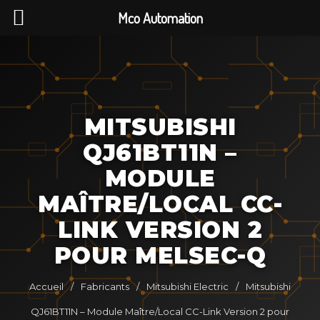
Mco Automation
MITSUBISHI
QJ61BT11N –
MODULE
MAÎTRE/LOCAL CC-
LINK VERSION 2
POUR MELSEC-Q
Accueil
/
Fabricants
/
Mitsubishi Electric
/
Mitsubishi
QJ61BT11N – Module Maître/Local CC-Link Version 2 pour