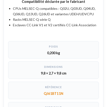
Compatibilité déclarée par le fabricant
CPUs MELSEC-Q compatibles : Q02U, Q03UD, Q04UD,
Q06UD, Q13UD, Q26UD et variantes UDEH/UDVCPU
Racks MELSEC-Q série Q
Esclaves CC-Link V1 et V2 certifiés CC-Link Association
POIDS
0,200 kg
DIMENSIONS
9,8 × 2,7 × 9,8 cm
RÉFÉRENCE
QJ61BT11N