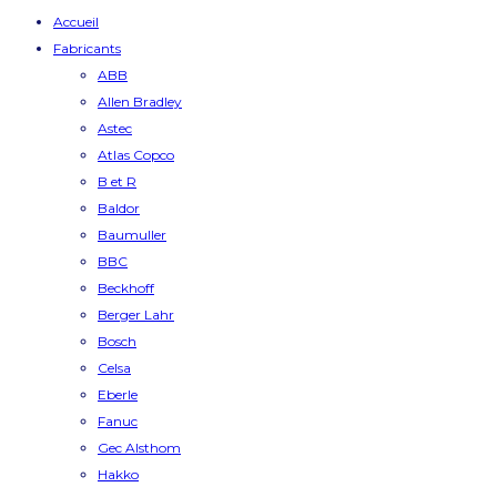
Accueil
Fabricants
ABB
Allen Bradley
Astec
Atlas Copco
B et R
Baldor
Baumuller
BBC
Beckhoff
Berger Lahr
Bosch
Celsa
Eberle
Fanuc
Gec Alsthom
Hakko