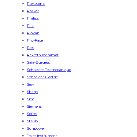
Panasonic
Parker
Philips
Pilz
Piovan
Pro-Face
Reis
Rexroth Indramat
Saia-Burgess
Schneider Telemecanique
Schneider Electric
Sew
Sharp
Sick
Siemens
Sofrel
Staubli
Sunpower
Texas Instrument