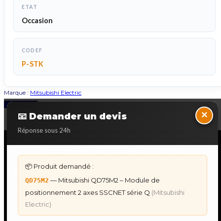
ETAT
Occasion
CODEF
P-STK
Marque :
Mitsubishi Electric
Back to Top
×
📧 Demander un devis
Réponse sous 24h
NOS SERVICES SPECIALISES
📦 Produit demandé :
DÉPANNAGE AUTOMATES
— Mitsubishi QD75M2 – Module de
QD75M2
Dépannage Siemens S7
positionnement 2 axes SSCNET série Q
(Mitsubishi
Dépannage Schneider Modicon
Electric)
Dépannage Omron Sysmac