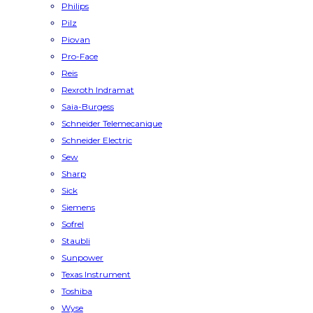
Philips
Pilz
Piovan
Pro-Face
Reis
Rexroth Indramat
Saia-Burgess
Schneider Telemecanique
Schneider Electric
Sew
Sharp
Sick
Siemens
Sofrel
Staubli
Sunpower
Texas Instrument
Toshiba
Wyse