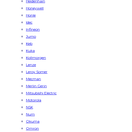
Heidenhain
Honeywell
Honle
Idec
Infineon
Jumo
Keb
Kuka
Kollmorgen
Lenze
Leroy Somer
Mecman
Merlin Gerin
Mitsubishi Electric
Motorola
NSK
Num
Okuma
Omron