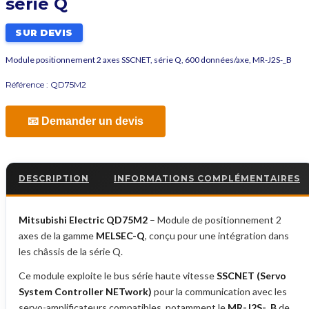
série Q
SUR DEVIS
Module positionnement 2 axes SSCNET, série Q, 600 données/axe, MR-J2S-_B
Référence :
QD75M2
📧 Demander un devis
DESCRIPTION
INFORMATIONS COMPLÉMENTAIRES
Mitsubishi Electric QD75M2
– Module de positionnement 2
axes de la gamme
MELSEC-Q
, conçu pour une intégration dans
les châssis de la série Q.
Ce module exploite le bus série haute vitesse
SSCNET (Servo
System Controller NETwork)
pour la communication avec les
servo-amplificateurs compatibles, notamment le
MR-J2S-_B
de