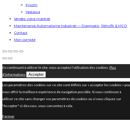
Xycom
Yaskawa
Vendez votre matériel
Maintenance Automatisme Industriel — Diagnostic, Rétrofit & MCO
Contact
Mon compte
En continuant à utiliser le site, vous acceptez l’utilisation des cookies.
Plus
d’informations
Accepter
Les paramètres des cookies sur ce site sont définis sur « accepter les cookies » po
vous offrir la meilleure expérience de navigation possible. Si vous continuez à
utiliser ce site sans changer vos paramètres de cookies ou si vous cliquez sur
"Accepter" ci-dessous, vous consentez à cela.
Fermer