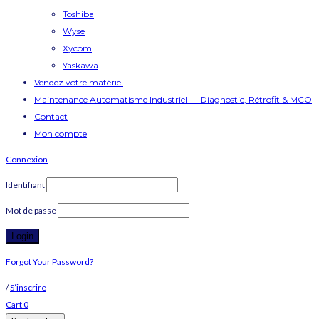
Toshiba
Wyse
Xycom
Yaskawa
Vendez votre matériel
Maintenance Automatisme Industriel — Diagnostic, Rétrofit & MCO
Contact
Mon compte
Connexion
Identifiant
Mot de passe
Forgot Your Password?
/
S’inscrire
Cart
0