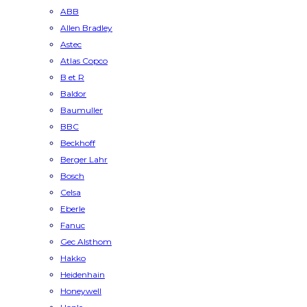
ABB
Allen Bradley
Astec
Atlas Copco
B et R
Baldor
Baumuller
BBC
Beckhoff
Berger Lahr
Bosch
Celsa
Eberle
Fanuc
Gec Alsthom
Hakko
Heidenhain
Honeywell