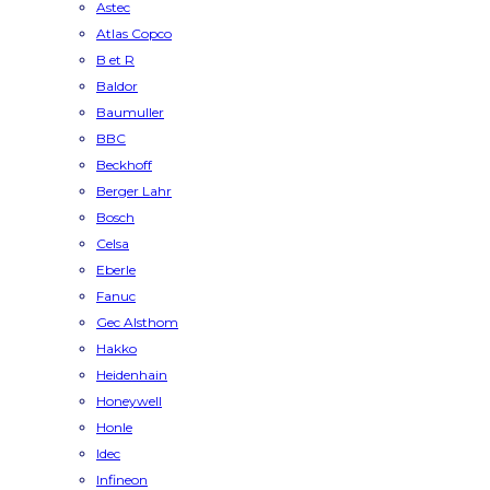
Astec
Atlas Copco
B et R
Baldor
Baumuller
BBC
Beckhoff
Berger Lahr
Bosch
Celsa
Eberle
Fanuc
Gec Alsthom
Hakko
Heidenhain
Honeywell
Honle
Idec
Infineon