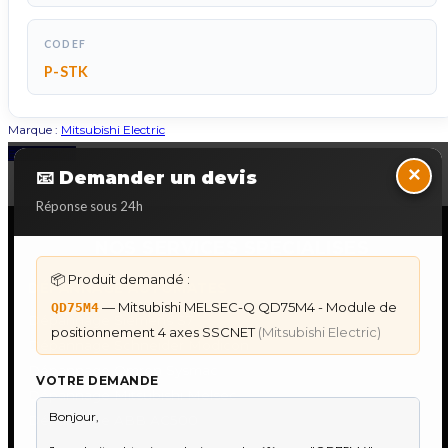
CODEF
P-STK
Marque :
Mitsubishi Electric
Back to Top
×
📧 Demander un devis
Réponse sous 24h
NOS SERVICES SPECIALISES
📦 Produit demandé :
DÉPANNAGE AUTOMATES
— Mitsubishi MELSEC-Q QD75M4 - Module de
QD75M4
Dépannage Siemens S7
positionnement 4 axes SSCNET
(Mitsubishi Electric)
Dépannage Schneider Modicon
Dépannage Omron Sysmac
VOTRE DEMANDE
Dépannage Mitsubishi Melsec
Dépannage ABB AC500