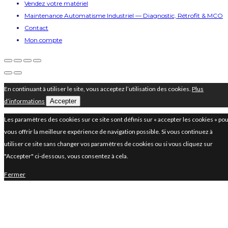
Vendez votre matériel
Maintenance Automatisme Industriel — Diagnostic, Rétrofit & MCO
Contact
Mon compte
En continuant à utiliser le site, vous acceptez l’utilisation des cookies.
Plus
d’informations
Accepter
Les paramètres des cookies sur ce site sont définis sur « accepter les cookies » po
vous offrir la meilleure expérience de navigation possible. Si vous continuez à
utiliser ce site sans changer vos paramètres de cookies ou si vous cliquez sur
"Accepter" ci-dessous, vous consentez à cela.
Fermer