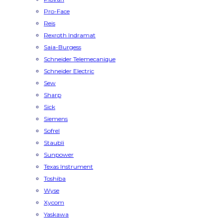
Pro-Face
Reis
Rexroth Indramat
Saia-Burgess
Schneider Telemecanique
Schneider Electric
Sew
Sharp
Sick
Siemens
Sofrel
Staubli
Sunpower
Texas Instrument
Toshiba
Wyse
Xycom
Yaskawa