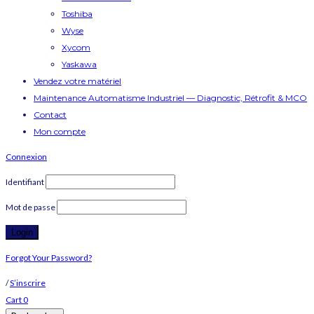
Toshiba
Wyse
Xycom
Yaskawa
Vendez votre matériel
Maintenance Automatisme Industriel — Diagnostic, Rétrofit & MCO
Contact
Mon compte
Connexion
Identifiant
Mot de passe
Forgot Your Password?
/
S’inscrire
Cart
0