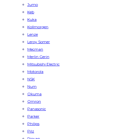
Jumo
Keb
Kuka
Kollmorgen
Lenze
Leroy Somer
Mecman
Merlin Gerin
Mitsubishi Electric
Motorola
NSK
Num
Okuma
Omron
Panasonic
Parker
Philips
Pilz
Piovan