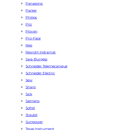
Panasonic
Parker
Philips
Pilz
Piovan
Pro-Face
Reis
Rexroth Indramat
Saia-Burgess
Schneider Telemecanique
Schneider Electric
Sew
Sharp
Sick
Siemens
Sofrel
Staubli
Sunpower
Texas Instrument