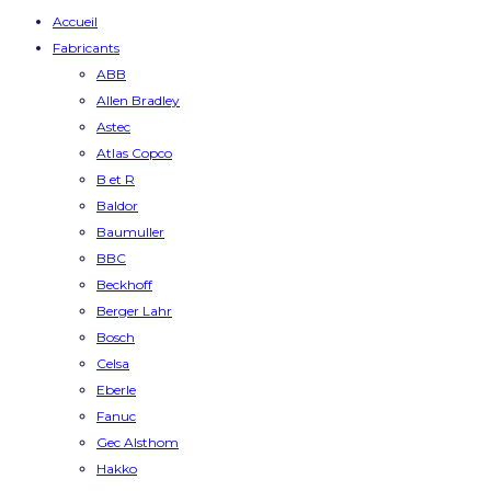
Accueil
Fabricants
ABB
Allen Bradley
Astec
Atlas Copco
B et R
Baldor
Baumuller
BBC
Beckhoff
Berger Lahr
Bosch
Celsa
Eberle
Fanuc
Gec Alsthom
Hakko