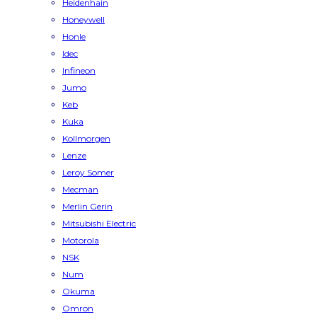
Heidenhain
Honeywell
Honle
Idec
Infineon
Jumo
Keb
Kuka
Kollmorgen
Lenze
Leroy Somer
Mecman
Merlin Gerin
Mitsubishi Electric
Motorola
NSK
Num
Okuma
Omron