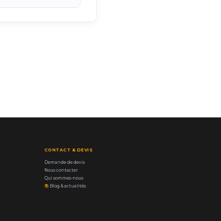
CONTACT & DEVIS
Demande de devis
Nous contacter
Qui sommes-nous
📚
Blog & actualités