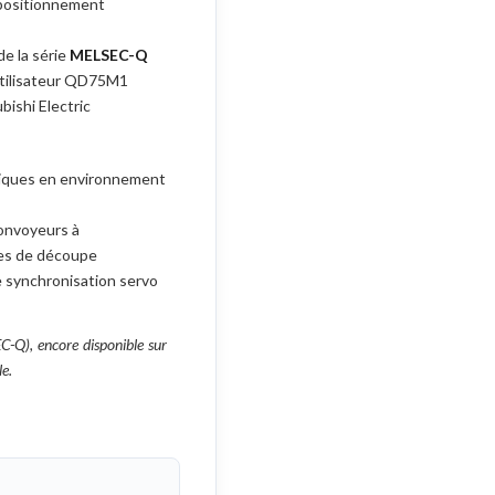
positionnement
de la série
MELSEC-Q
tilisateur QD75M1
bishi Electric
iques en environnement
onvoyeurs à
xes de découpe
 synchronisation servo
C-Q), encore disponible sur
le.