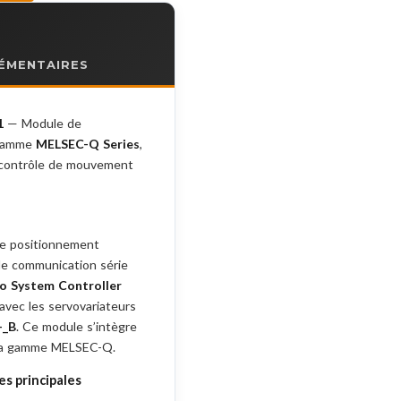
ÉMENTAIRES
1
— Module de
 gamme
MELSEC-Q Series
,
 contrôle de mouvement
e positionnement
de communication série
o System Controller
 avec les servovariateurs
-_B
. Ce module s’intègre
 la gamme MELSEC-Q.
s principales