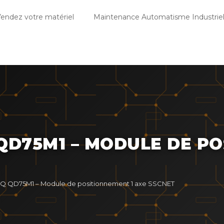
endez votre matériel
Maintenance Automatisme Industriel
QD75M1 – MODULE DE PO
-Q QD75M1 – Module de positionnement 1 axe SSCNET