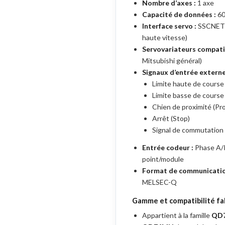
Nombre d’axes :
1 axe
Capacité de données :
60
Interface servo :
SSCNET 
haute vitesse)
Servovariateurs compatib
Mitsubishi général)
Signaux d’entrée externe
Limite haute de course 
Limite basse de course 
Chien de proximité (Pr
Arrêt (Stop)
Signal de commutation 
Entrée codeur :
Phase A/P
point/module
Format de communicatio
MELSEC-Q
Gamme et compatibilité fa
Appartient à la famille
QD7