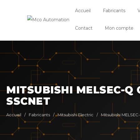
Accueil
Fabricants
V
Contact
Mon compte
MITSUBISHI MELSEC-Q 
SSCNET
Accueil
/
Fabricants
/
Mitsubishi Electric
/
Mitsubishi MELSEC