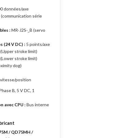
0 données/axe
(communication série
les :
MR-J2S-_B (servo
s (24 V DC) :
5 points/axe
(Upper stroke limit)
(Lower stroke limit)
oximity dog)
vitesse/position
hase B, 5 V DC, 1
n avec CPU :
Bus interne
bricant
5M / QD75MH /