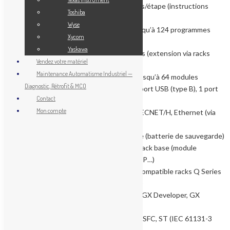
Vitesse d’exécution :
0,079 µs/étape (instructions
Toshiba
booléennes de base)
Wyse
Nombre de programmes :
jusqu’à 124 programmes
Xycom
distincts (multi-programme)
Yaskawa
Points d’E/S max :
4096 points (extension via racks
Vendez votre matériel
d’extension)
Maintenance Automatisme Industriel —
Nombre de modules d’E/S :
jusqu’à 64 modules
Diagnostic, Rétrofit & MCO
Ports de communication :
1 port USB (type B), 1 port
Contact
RS-232C intégré
Mon compte
Compatibilité réseau :
MELSECNET/H, Ethernet (via
module CC-Link, Q-E71)
Horloge temps réel :
intégrée (batterie de sauvegarde)
Alimentation :
fournie par le rack base (module
alimentation Q61P/Q62P/Q63P…)
Format :
module simple slot, compatible racks Q Series
(Q33B, Q35B, Q38B, Q312B…)
Logiciel de programmation :
GX Developer, GX
Works2
Langages supportés :
Ladder, SFC, ST (IEC 61131-3