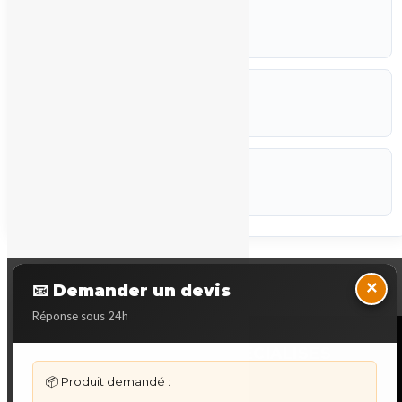
FABRICANT
Mitsubishi Electric
ETAT
Occasion
CODEF
P-STK
Marque :
Mitsubishi Electric
Back to Top
×
📧 Demander un devis
Réponse sous 24h
NOS SERVICES SPECIALISES
📦 Produit demandé :
DÉPANNAGE AUTOMATES