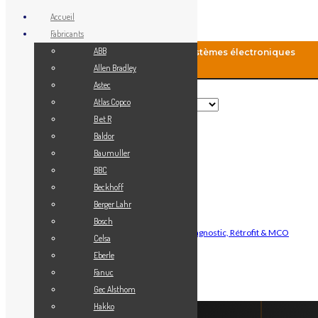
Accueil
Fabricants
ABB
MCO-Automation: Fourniture de systèmes électroniques
industriels
Allen Bradley
Astec
Rechercher
Atlas Copco
B et R
Baldor
Menu
Baumuller
Accueil
BBC
Blog
Beckhoff
Fabricants
Berger Lahr
Vendez votre matériel
Bosch
Maintenance Automatisme Industriel — Diagnostic, Rétrofit & MCO
Celsa
Contact
Eberle
Mon Compte
Fanuc
Gec Alsthom
Connexion
Hakko