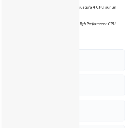
mouvement MELSEC-Q Series
Configuration Multi-CPU avec jusqu’à 4 CPU sur un
même rack principal
Référence appartenant à la gamme Q Series High Performance CPU –
génération MELSEC-Q.
POIDS
0,300 kg
DIMENSIONS
9,8 × 2,7 × 9,8 cm
RÉFÉRENCE
Q02HCPU