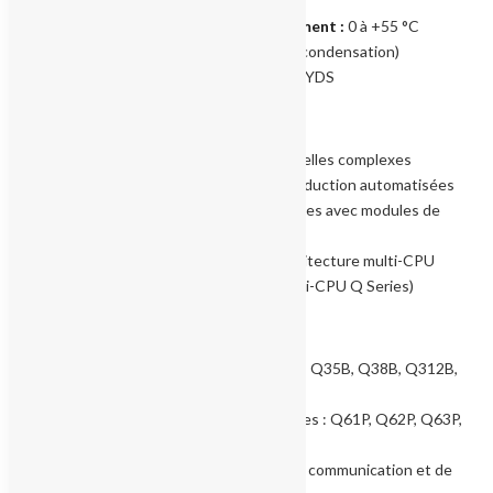
partiel)
Température de fonctionnement :
0 à +55 °C
Humidité :
5 à 95 % HR (sans condensation)
Normes :
CE, UL, cUL, NK, LLOYDS
Applications types
Contrôle de machines industrielles complexes
Lignes d’assemblage et de production automatisées
Gestion de processus multi-axes avec modules de
positionnement
Supervision distribuée en architecture multi-CPU
(compatible configuration multi-CPU Q Series)
Compatibilité déclarée fabricant
Racks base MELSEC-Q : Q33B, Q35B, Q38B, Q312B,
QA1S5B, QA1S6B…
Modules d’alimentation Q Series : Q61P, Q62P, Q63P,
Q64P
Modules d’extension, d’E/S, de communication et de