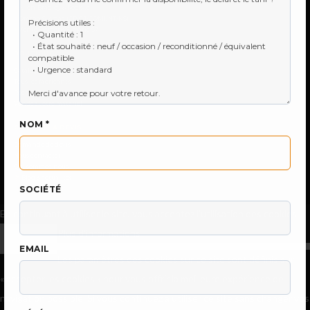
●
Allen-Bradley & Rockwell
●
Omron Sysmac (CP/CJ/CQM1/NT/NS)
●
Vente Siemens Simatic S7
BOUTIQUE
Catalogue produits
Tous les fabricants
Recherche référence
Vendez votre matériel
NOM *
CONTACT & DEVIS
Demande de devis
Nous contacter
Qui sommes-nous
📚
Blog & actualités
SOCIÉTÉ
En continuant à utiliser le site, vous acceptez l’utilisation des cookies.
Plus d’informations
Accepter
EMAIL
Les paramètres des cookies sur ce site sont définis sur
« accepter les cookies » pour vous offrir la meilleure expérience de
navigation possible. Si vous continuez à utiliser ce site sans changer vos