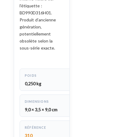
l’étiquette :
BD990D316H01.
Produit d’ancienne
génération,
potentiellement
obsolète selon la
sous-série exacte.
POIDS
0,250 kg
DIMENSIONS
9,0 × 3,5 × 9,0 cm
RÉFÉRENCE
310