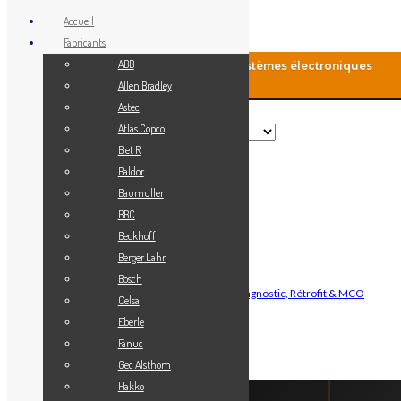
Accueil
Fabricants
ABB
MCO-Automation: Fourniture de systèmes électroniques
industriels
Allen Bradley
Astec
Rechercher
Atlas Copco
B et R
Baldor
Menu
Baumuller
Accueil
BBC
Blog
Beckhoff
Fabricants
Berger Lahr
Vendez votre matériel
Bosch
Maintenance Automatisme Industriel — Diagnostic, Rétrofit & MCO
Celsa
Contact
Eberle
Mon Compte
Fanuc
Gec Alsthom
Connexion
Hakko