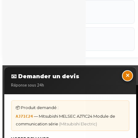
ETAT
Occasion
CODEF
P-STK
Marque :
Mitsubishi Electric
Back to Top
×
📧 Demander un devis
Réponse sous 24h
NOS SERVICES SPECIALISES
📦 Produit demandé :
DÉPANNAGE AUTOMATES
— Mitsubishi MELSEC AJ71C24 Module de
AJ71C24
Dépannage Siemens S7
communication série
(Mitsubishi Electric)
Dépannage Schneider Modicon
Dépannage Omron Sysmac