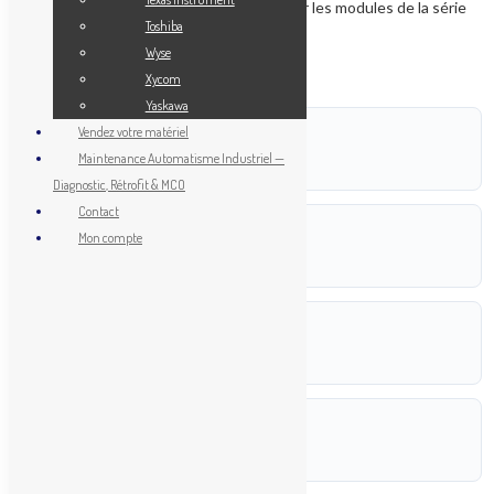
Produit obsolète/fin de vie, remplacé par les modules de la série
Toshiba
Q ou iQ-R.
Wyse
Xycom
Yaskawa
Vendez votre matériel
POIDS
Maintenance Automatisme Industriel —
0,300 kg
Diagnostic, Rétrofit & MCO
Contact
DIMENSIONS
Mon compte
13,5 × 5,5 × 9,8 cm
RÉFÉRENCE
AJ71C24
FABRICANT
Mitsubishi Electric