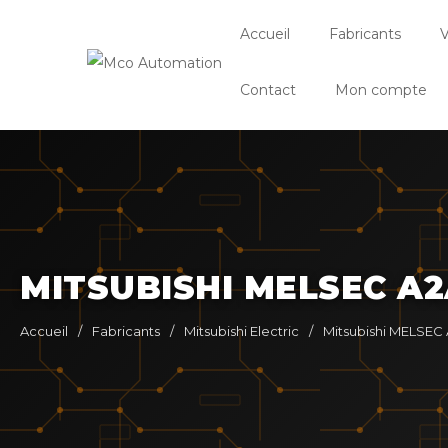
Accueil
Fabricants
V
Contact
Mon compte
MITSUBISHI MELSEC A
Accueil
/
Fabricants
/
Mitsubishi Electric
/
Mitsubishi MELSE