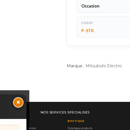
Occasion
CODEF
P-STK
Marque :
Mitsubishi Electric
×
NOS SERVICES SPECIALISES
RES
BOUTIQUE
— Récupération Programme
Catalogue produits