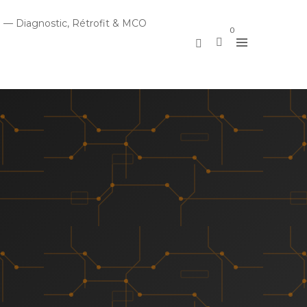
 — Diagnostic, Rétrofit & MCO
0