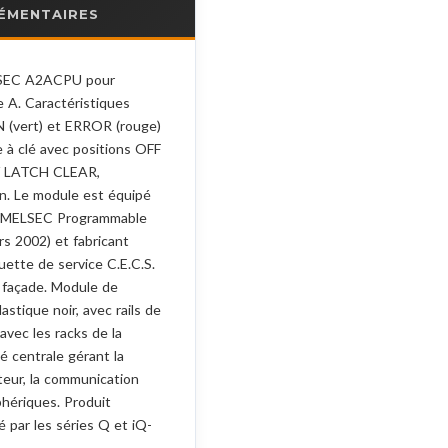
ÉMENTAIRES
LSEC A2ACPU pour
 A. Caractéristiques
UN (vert) et ERROR (rouge)
 à clé avec positions OFF
/ LATCH CLEAR,
n. Le module est équipé
tte MELSEC Programmable
rs 2002) et fabricant
quette de service C.E.C.S.
 façade. Module de
lastique noir, avec rails de
avec les racks de la
 centrale gérant la
teur, la communication
phériques. Produit
é par les séries Q et iQ-