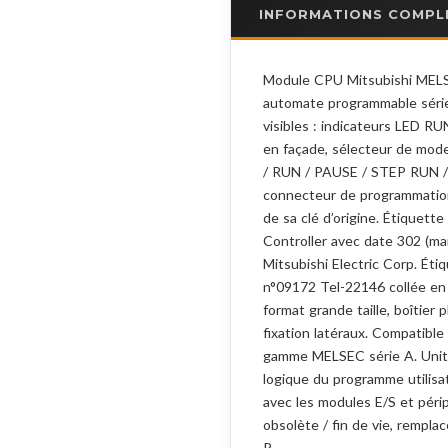
INFORMATIONS COMPL
Module CPU Mitsubishi ME
automate programmable série
visibles : indicateurs LED R
en façade, sélecteur de mode
/ RUN / PAUSE / STEP RUN 
connecteur de programmatio
de sa clé d’origine. Étique
Controller avec date 302 (ma
Mitsubishi Electric Corp. Éti
n°09172 Tel-22146 collée en
format grande taille, boîtier p
fixation latéraux. Compatible 
gamme MELSEC série A. Unité
logique du programme utilisa
avec les modules E/S et péri
obsolète / fin de vie, remplac
R.