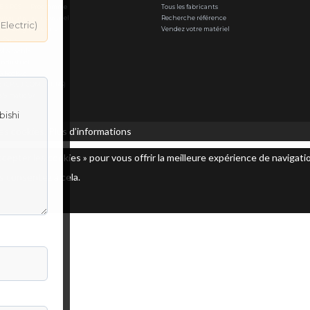
E & PCS — Programme
Tous les fabricants
tomatisme Industriel
Recherche référence
 Electric)
ourcing piéce rare
Vendez votre matériel
d-Ouest
 & tactile
industriel
& Rockwell
 (CP/CJ/CQM1/NT/NS)
 Simatic S7
des cookies.
Plus d’informations
cepter les cookies » pour vous offrir la meilleure expérience de navigatio
s consentez à cela.