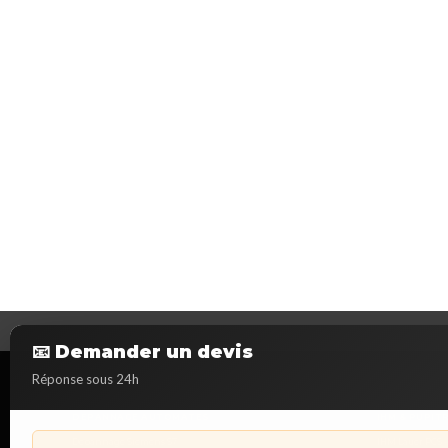
📧 Demander un devis
Réponse sous 24h
DÉPANNAGE AUTOMATES
IHM & PUPIT
Dépannage Siemens S7
IHM Lauer PCS 