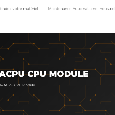
endez votre matériel
Maintenance Automatisme Industriel
2ACPU CPU MODULE
C A2ACPU CPU Module