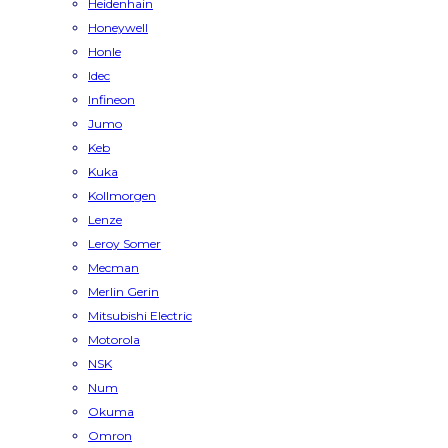
Heidenhain
Honeywell
Honle
Idec
Infineon
Jumo
Keb
Kuka
Kollmorgen
Lenze
Leroy Somer
Mecman
Merlin Gerin
Mitsubishi Electric
Motorola
NSK
Num
Okuma
Omron