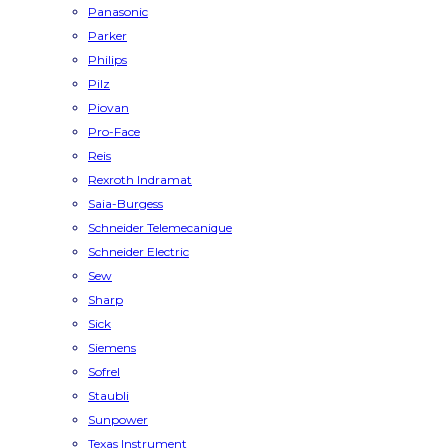
Panasonic
Parker
Philips
Pilz
Piovan
Pro-Face
Reis
Rexroth Indramat
Saia-Burgess
Schneider Telemecanique
Schneider Electric
Sew
Sharp
Sick
Siemens
Sofrel
Staubli
Sunpower
Texas Instrument