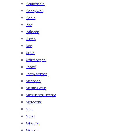
Heidenhain
Honeywell
Honle
Idec
Infineon
Jumo
Keb
Kuka
Kollmorgen
Lenze
Leroy Somer
Mecman
Merlin Gerin
Mitsubishi Electric
Motorola
NSK
Num
Okuma
Omron