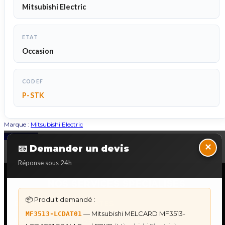
Mitsubishi Electric
ETAT
Occasion
CODEF
P-STK
Marque :
Mitsubishi Electric
Back to Top
×
📧 Demander un devis
Réponse sous 24h
NOS SERVICES SPECIALISES
📦 Produit demandé :
DÉPANNAGE AUTOMATES
— Mitsubishi MELCARD MF3513-
MF3513-LCDAT01
Dépannage Siemens S7