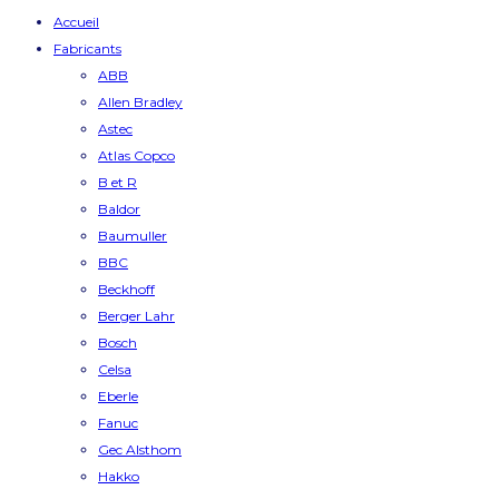
Accueil
Fabricants
ABB
Allen Bradley
Astec
Atlas Copco
B et R
Baldor
Baumuller
BBC
Beckhoff
Berger Lahr
Bosch
Celsa
Eberle
Fanuc
Gec Alsthom
Hakko