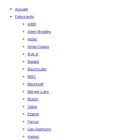
Accueil
Fabricants
ABB
Allen Bradley
Astec
Atlas Copco
B et R
Baldor
Baumuller
BBC
Beckhoff
Berger Lahr
Bosch
Celsa
Eberle
Fanuc
Gec Alsthom
Hakko