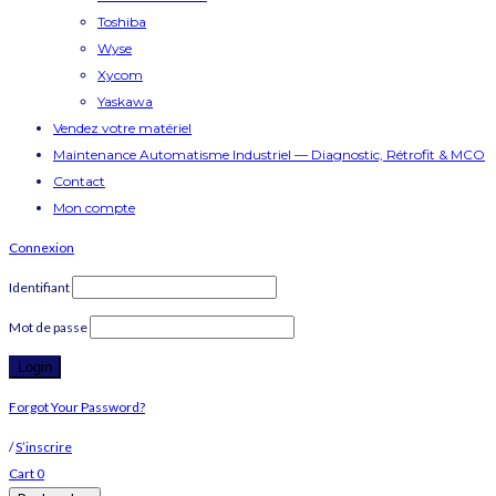
Toshiba
Wyse
Xycom
Yaskawa
Vendez votre matériel
Maintenance Automatisme Industriel — Diagnostic, Rétrofit & MCO
Contact
Mon compte
Connexion
Identifiant
Mot de passe
Forgot Your Password?
/
S’inscrire
Cart
0