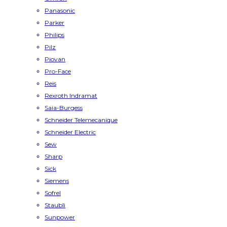
Panasonic
Parker
Philips
Pilz
Piovan
Pro-Face
Reis
Rexroth Indramat
Saia-Burgess
Schneider Telemecanique
Schneider Electric
Sew
Sharp
Sick
Siemens
Sofrel
Staubli
Sunpower