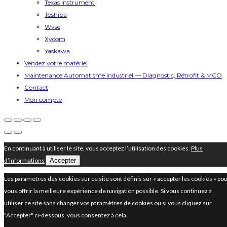
Texas Instrument
Toshiba
Wyse
Xycom
Yaskawa
Vendez votre matériel
Maintenance Automatisme Industriel — Diagnostic, Rétrofit & MCO
Contact
Mon compte
En continuant à utiliser le site, vous acceptez l’utilisation des cookies.
Plus
d’informations
Accepter
Les paramètres des cookies sur ce site sont définis sur « accepter les cookies » po
vous offrir la meilleure expérience de navigation possible. Si vous continuez à
utiliser ce site sans changer vos paramètres de cookies ou si vous cliquez sur
"Accepter" ci-dessous, vous consentez à cela.