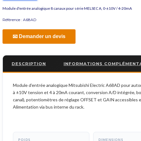
Module d'entrée analogique 8 canaux pour série MELSEC A, 0-±10V / 4-20mA
Référence :
A68AD
📧 Demander un devis
DESCRIPTION
INFORMATIONS COMPLÉMENT
Module d’entrée analogique Mitsubishi Electric A68AD pour autom
à ±10V tension et 4 à 20mA courant, conversion A/D intégrée, bor
canal), potentiomètres de réglage OFFSET et GAIN accessibles 
Alimentation via bus interne du rack.
POIDS
DIMENSIONS