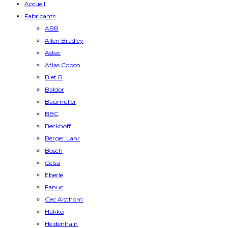
Accueil
Fabricants
ABB
Allen Bradley
Astec
Atlas Copco
B et R
Baldor
Baumuller
BBC
Beckhoff
Berger Lahr
Bosch
Celsa
Eberle
Fanuc
Gec Alsthom
Hakko
Heidenhain