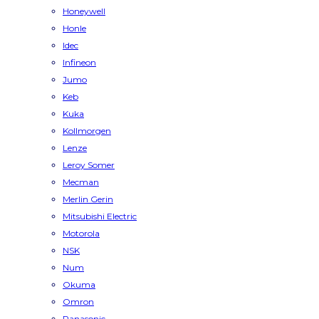
Honeywell
Honle
Idec
Infineon
Jumo
Keb
Kuka
Kollmorgen
Lenze
Leroy Somer
Mecman
Merlin Gerin
Mitsubishi Electric
Motorola
NSK
Num
Okuma
Omron
Panasonic