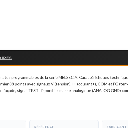
AIRES
ates programmables de la série MELSEC A. Caractéristiques techniques 
nier 38 points avec signaux V (tension), I+ (courant+), COM et FG (terre
en façade, signal TEST disponible, masse analogique (ANALOG GND) com
RÉFÉRENCE
FABRICANT