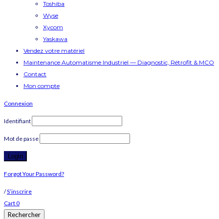
Toshiba
Wyse
Xycom
Yaskawa
Vendez votre matériel
Maintenance Automatisme Industriel — Diagnostic, Rétrofit & MCO
Contact
Mon compte
Connexion
Identifiant
Mot de passe
Forgot Your Password?
/
S’inscrire
Cart
0
Rechercher