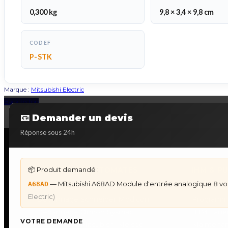
0,300 kg
9,8 × 3,4 × 9,8 cm
CODEF
P-STK
Marque :
Mitsubishi Electric
Back to Top
📧 Demander un devis
Réponse sous 24h
📦 Produit demandé :
DÉPANNAGE AUTOMATES
IHM & P
— Mitsubishi A68AD Module d'entrée analogique 8 vo
A68AD
Dépannage Siemens S7
IHM Lauer
Electric)
Dépannage Schneider Modicon
Programm
Dépannage Omron Sysmac
IHM Laue
VOTRE DEMANDE
Dépannage Mitsubishi Melsec
Maintenan