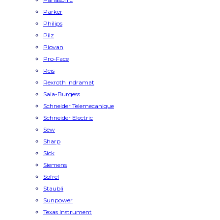
Parker
Philips
Pilz
Piovan
Pro-Face
Reis
Rexroth Indramat
Saia-Burgess
Schneider Telemecanique
Schneider Electric
Sew
Sharp
Sick
Siemens
Sofrel
Staubli
Sunpower
Texas Instrument