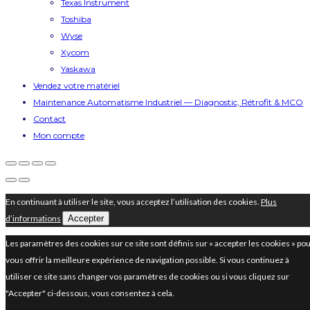
Texas Instrument
Toshiba
Wyse
Xycom
Yaskawa
Vendez votre matériel
Maintenance Automatisme Industriel — Diagnostic, Rétrofit & MCO
Contact
Mon compte
En continuant à utiliser le site, vous acceptez l’utilisation des cookies.
Plus
d’informations
Accepter
Les paramètres des cookies sur ce site sont définis sur « accepter les cookies » po
vous offrir la meilleure expérience de navigation possible. Si vous continuez à
utiliser ce site sans changer vos paramètres de cookies ou si vous cliquez sur
"Accepter" ci-dessous, vous consentez à cela.