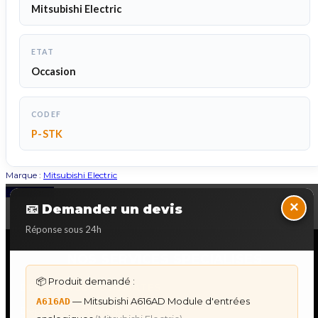
Mitsubishi Electric
ETAT
Occasion
CODEF
P-STK
Marque :
Mitsubishi Electric
Back to Top
×
📧 Demander un devis
Réponse sous 24h
NOS SERVICES SPECIALISES
📦 Produit demandé :
DÉPANNAGE AUTOMATES
— Mitsubishi A616AD Module d'entrées
A616AD
Dépannage Siemens S7