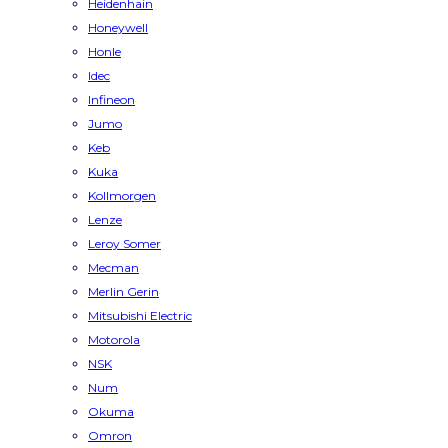
Heidenhain
Honeywell
Honle
Idec
Infineon
Jumo
Keb
Kuka
Kollmorgen
Lenze
Leroy Somer
Mecman
Merlin Gerin
Mitsubishi Electric
Motorola
NSK
Num
Okuma
Omron