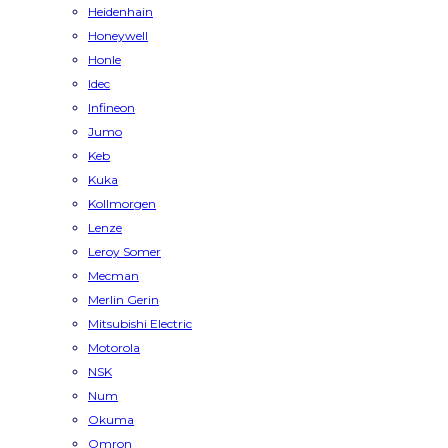
Heidenhain
Honeywell
Honle
Idec
Infineon
Jumo
Keb
Kuka
Kollmorgen
Lenze
Leroy Somer
Mecman
Merlin Gerin
Mitsubishi Electric
Motorola
NSK
Num
Okuma
Omron