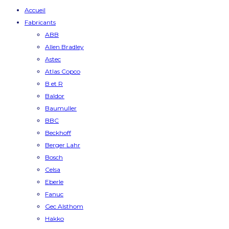
Accueil
Fabricants
ABB
Allen Bradley
Astec
Atlas Copco
B et R
Baldor
Baumuller
BBC
Beckhoff
Berger Lahr
Bosch
Celsa
Eberle
Fanuc
Gec Alsthom
Hakko