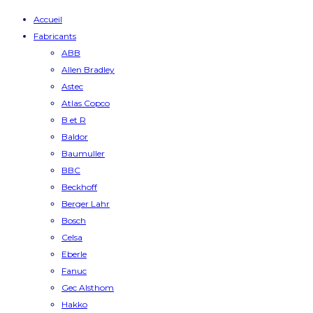
Accueil
Fabricants
ABB
Allen Bradley
Astec
Atlas Copco
B et R
Baldor
Baumuller
BBC
Beckhoff
Berger Lahr
Bosch
Celsa
Eberle
Fanuc
Gec Alsthom
Hakko