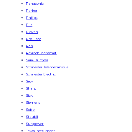
Panasonic
Parker
Philips
Pilz
Piovan
Pro-Face
Reis
Rexroth Indramat
Saia-Burgess
Schneider Telemecanique
Schneider Electric
Sew
Sharp
Sick
Siemens
Sofrel
Staubli
Sunpower
Texas Instrument