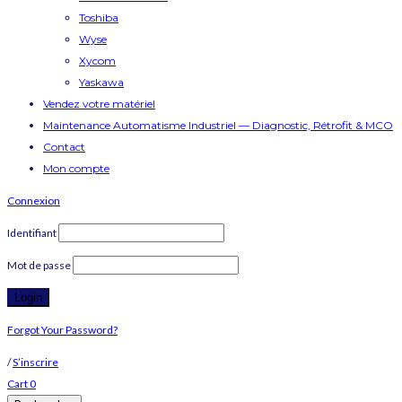
Toshiba
Wyse
Xycom
Yaskawa
Vendez votre matériel
Maintenance Automatisme Industriel — Diagnostic, Rétrofit & MCO
Contact
Mon compte
Connexion
Identifiant
Mot de passe
Forgot Your Password?
/
S’inscrire
Cart
0