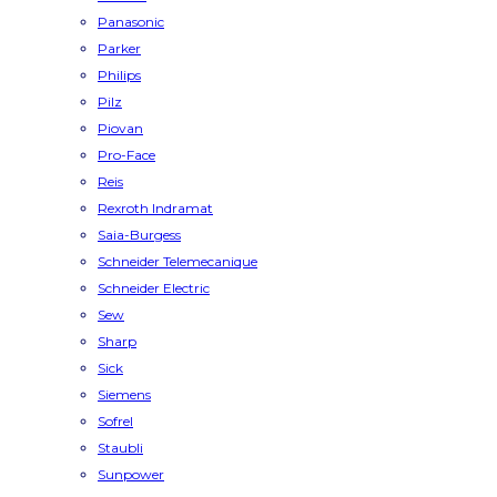
Panasonic
Parker
Philips
Pilz
Piovan
Pro-Face
Reis
Rexroth Indramat
Saia-Burgess
Schneider Telemecanique
Schneider Electric
Sew
Sharp
Sick
Siemens
Sofrel
Staubli
Sunpower