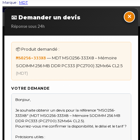
Marque :
MDT
Back to Top
×
📧 Demander un devis
Réponse sous 24h
NOS SERVICES SPECIALISES
📦 Produit demandé :
DÉPANNAGE AUTOMATES
— MDT MSO256-333X8 – Mémoire
MSO256-333X8
Dépannage Siemens S7
SODIMM 256 MB DDR PC333 (PC2700) 32Mx64 CL2.5
Dépannage Schneider Modicon
(MDT)
Dépannage Omron Sysmac
Dépannage Mitsubishi Melsec
VOTRE DEMANDE
Dépannage ABB AC500
IHM & PUPITRES
IHM Lauer PCS — Récupération Programme
IHM Lauer GAME & PCS — Programme
Maintenance Automatisme Industriel