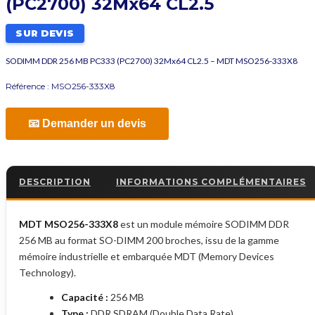
(PC2700) 32Mx64 CL2.5
SUR DEVIS
SODIMM DDR 256 MB PC333 (PC2700) 32Mx64 CL2.5 – MDT MSO256-333X8
Référence :
MSO256-333X8
📧 Demander un devis
DESCRIPTION
INFORMATIONS COMPLÉMENTAIRES
MDT MSO256-333X8
est un module mémoire SODIMM DDR
256 MB au format SO-DIMM 200 broches, issu de la gamme
mémoire industrielle et embarquée MDT (Memory Devices
Technology).
Capacité :
256 MB
Type :
DDR SDRAM (Double Data Rate)