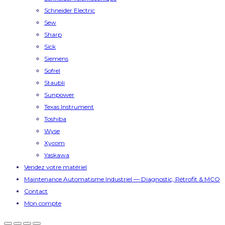
Schneider Electric
Sew
Sharp
Sick
Siemens
Sofrel
Staubli
Sunpower
Texas Instrument
Toshiba
Wyse
Xycom
Yaskawa
Vendez votre matériel
Maintenance Automatisme Industriel — Diagnostic, Rétrofit & MCO
Contact
Mon compte