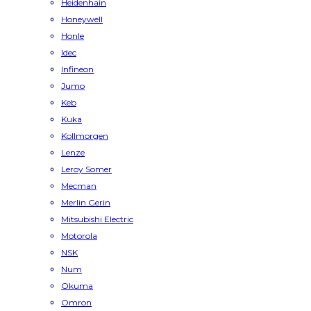
Heidenhain
Honeywell
Honle
Idec
Infineon
Jumo
Keb
Kuka
Kollmorgen
Lenze
Leroy Somer
Mecman
Merlin Gerin
Mitsubishi Electric
Motorola
NSK
Num
Okuma
Omron