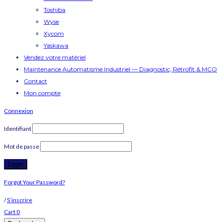
Toshiba
Wyse
Xycom
Yaskawa
Vendez votre matériel
Maintenance Automatisme Industriel — Diagnostic, Rétrofit & MCO
Contact
Mon compte
Connexion
Identifiant
Mot de passe
Forgot Your Password?
/
S’inscrire
Cart
0