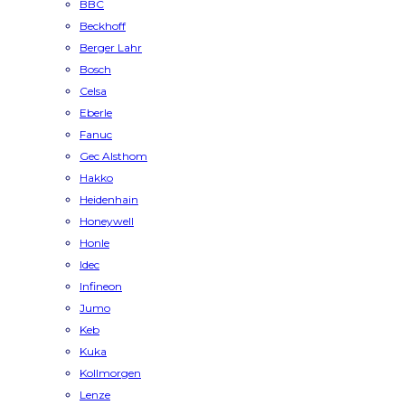
BBC
Beckhoff
Berger Lahr
Bosch
Celsa
Eberle
Fanuc
Gec Alsthom
Hakko
Heidenhain
Honeywell
Honle
Idec
Infineon
Jumo
Keb
Kuka
Kollmorgen
Lenze