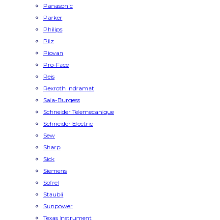
Panasonic
Parker
Philips
Pilz
Piovan
Pro-Face
Reis
Rexroth Indramat
Saia-Burgess
Schneider Telemecanique
Schneider Electric
Sew
Sharp
Sick
Siemens
Sofrel
Staubli
Sunpower
Texas Instrument