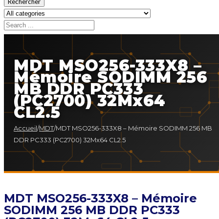
Rechercher
MDT MSO256-333X8 –
Mémoire SODIMM 256
MB DDR PC333
(PC2700) 32Mx64
CL2.5
Accueil
/
MDT
/
MDT MSO256-333X8 – Mémoire SODIMM 256 MB
DDR PC333 (PC2700) 32Mx64 CL2.5
MDT MSO256-333X8 – Mémoire
SODIMM 256 MB DDR PC333