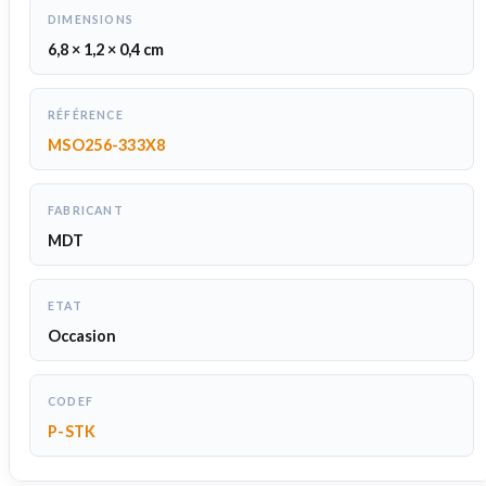
DIMENSIONS
6,8 × 1,2 × 0,4 cm
RÉFÉRENCE
MSO256-333X8
FABRICANT
MDT
ETAT
Occasion
CODEF
P-STK