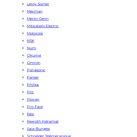
Leroy Somer
Mecman
Merlin Gerin
Mitsubishi Electric
Motorola
NSK
Num
Okuma
Omron
Panasonic
Parker
Philips
Pilz
Piovan
Pro-Face
Reis
Rexroth Indramat
Saia-Burgess
Schneider Telemecanique