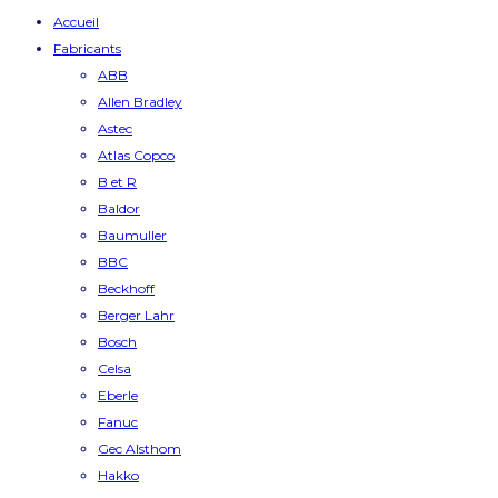
Accueil
Fabricants
ABB
Allen Bradley
Astec
Atlas Copco
B et R
Baldor
Baumuller
BBC
Beckhoff
Berger Lahr
Bosch
Celsa
Eberle
Fanuc
Gec Alsthom
Hakko