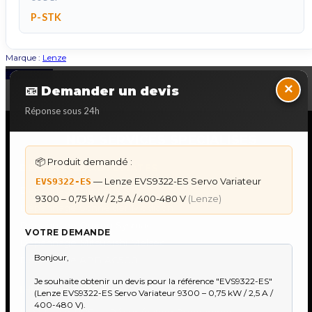
P-STK
Marque :
Lenze
Back to Top
×
📧 Demander un devis
Réponse sous 24h
NOS SERVICES SPECIALISES
📦 Produit demandé :
DÉPANNAGE AUTOMATES
— Lenze EVS9322-ES Servo Variateur
EVS9322-ES
Dépannage Siemens S7
9300 – 0,75 kW / 2,5 A / 400-480 V
(Lenze)
Dépannage Schneider Modicon
Dépannage Omron Sysmac
VOTRE DEMANDE
Dépannage Mitsubishi Melsec
Dépannage ABB AC500
IHM & PUPITRES