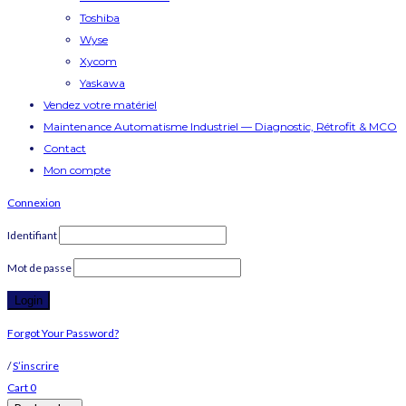
Toshiba
Wyse
Xycom
Yaskawa
Vendez votre matériel
Maintenance Automatisme Industriel — Diagnostic, Rétrofit & MCO
Contact
Mon compte
Connexion
Identifiant
Mot de passe
Forgot Your Password?
/
S’inscrire
Cart
0