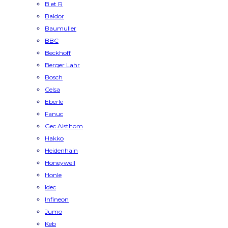
B et R
Baldor
Baumuller
BBC
Beckhoff
Berger Lahr
Bosch
Celsa
Eberle
Fanuc
Gec Alsthom
Hakko
Heidenhain
Honeywell
Honle
Idec
Infineon
Jumo
Keb