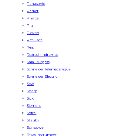
Panasonic
Parker
Philips
Pilz
Piovan
Pro-Face
Reis
Rexroth Indramat
Saia-Burgess
Schneider Telemecanique
Schneider Electric
Sew
Sharp
Sick
Siemens
Sofrel
Staubli
Sunpower
Texas Instrument