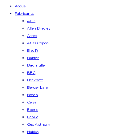
Accueil
Fabricants
ABB
Allen Bradley
Astec
Atlas Copco
B et R
Baldor
Baumuller
BBC
Beckhoff
Berger Lahr
Bosch
Celsa
Eberle
Fanuc
Gec Alsthom
Hakko