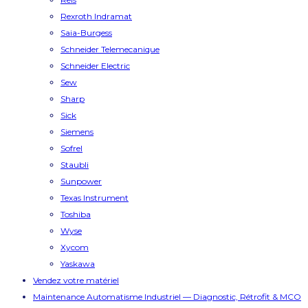
Rexroth Indramat
Saia-Burgess
Schneider Telemecanique
Schneider Electric
Sew
Sharp
Sick
Siemens
Sofrel
Staubli
Sunpower
Texas Instrument
Toshiba
Wyse
Xycom
Yaskawa
Vendez votre matériel
Maintenance Automatisme Industriel — Diagnostic, Rétrofit & MCO