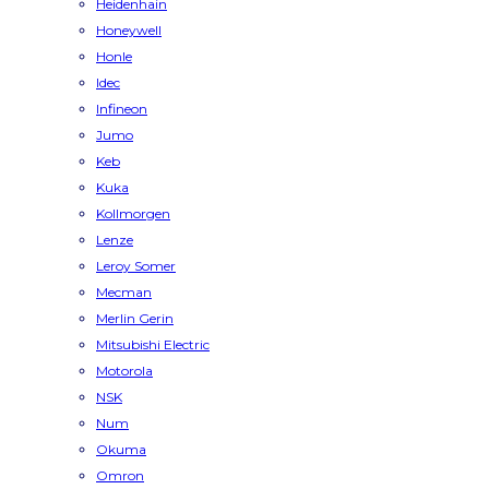
Heidenhain
Honeywell
Honle
Idec
Infineon
Jumo
Keb
Kuka
Kollmorgen
Lenze
Leroy Somer
Mecman
Merlin Gerin
Mitsubishi Electric
Motorola
NSK
Num
Okuma
Omron