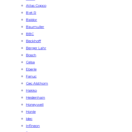
Atlas Copco
B et R
Baldor
Baumuller
BBC
Beckhoff
Berger Lahr
Bosch
Celsa
Eberle
Fanuc
Gec Alsthom
Hakko
Heidenhain
Honeywell
Honle
Idec
Infineon