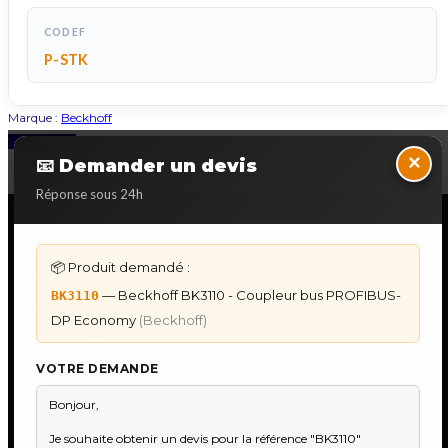
CODEF
P-STK
Marque :
Beckhoff
Back to Top
×
📧 Demander un devis
Réponse sous 24h
NOS SERVICES SPECIALISES
📦 Produit demandé :
DÉPANNAGE AUTOMATES
— Beckhoff BK3110 - Coupleur bus PROFIBUS-
BK3110
Dépannage Siemens S7
DP Economy
(Beckhoff)
Dépannage Schneider Modicon
Dépannage Omron Sysmac
VOTRE DEMANDE
Dépannage Mitsubishi Melsec
Dépannage ABB AC500