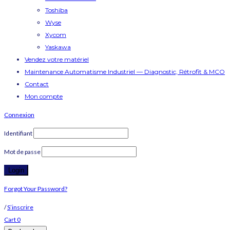
Toshiba
Wyse
Xycom
Yaskawa
Vendez votre matériel
Maintenance Automatisme Industriel — Diagnostic, Rétrofit & MCO
Contact
Mon compte
Connexion
Identifiant
Mot de passe
Forgot Your Password?
/
S’inscrire
Cart
0