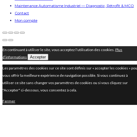
Maintenance Automatisme Industriel — Diagnostic, Rétrofit & MCO
Contact
Mon compte
En continuant à utiliser le site, vous acceptez l’utilisation des cookies.
Plus
d’informations
Accepter
Les paramètres des cookies sur ce site sont définis sur « accepter les cookies » po
vous offrir la meilleure expérience de navigation possible. Si vous continuez à
utiliser ce site sans changer vos paramètres de cookies ou si vous cliquez sur
"Accepter" ci-dessous, vous consentez à cela.
Fermer