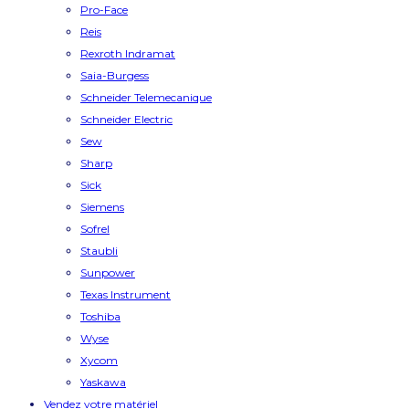
Pro-Face
Reis
Rexroth Indramat
Saia-Burgess
Schneider Telemecanique
Schneider Electric
Sew
Sharp
Sick
Siemens
Sofrel
Staubli
Sunpower
Texas Instrument
Toshiba
Wyse
Xycom
Yaskawa
Vendez votre matériel