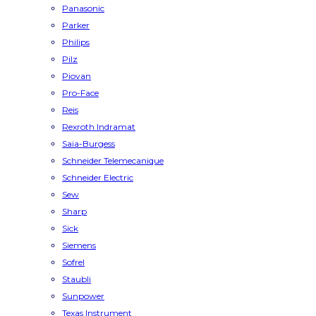
Panasonic
Parker
Philips
Pilz
Piovan
Pro-Face
Reis
Rexroth Indramat
Saia-Burgess
Schneider Telemecanique
Schneider Electric
Sew
Sharp
Sick
Siemens
Sofrel
Staubli
Sunpower
Texas Instrument