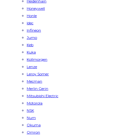
Heidenhain
Honeywell
Honle
Idec
Infineon
Jumo
Keb
Kuka
Kollmorgen
Lenze
Leroy Somer
Mecman
Merlin Gerin
Mitsubishi Electric
Motorola
NSK
Num
Okuma
Omron