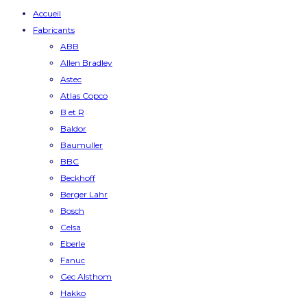
Accueil
Fabricants
ABB
Allen Bradley
Astec
Atlas Copco
B et R
Baldor
Baumuller
BBC
Beckhoff
Berger Lahr
Bosch
Celsa
Eberle
Fanuc
Gec Alsthom
Hakko