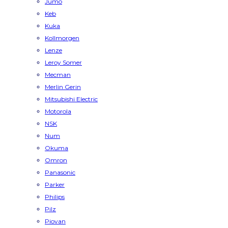
Jumo
Keb
Kuka
Kollmorgen
Lenze
Leroy Somer
Mecman
Merlin Gerin
Mitsubishi Electric
Motorola
NSK
Num
Okuma
Omron
Panasonic
Parker
Philips
Pilz
Piovan