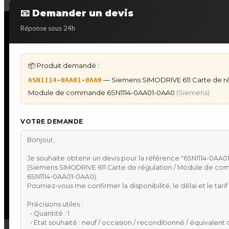
📧 Demander un devis
Réponse sous 24h
DÉPANNAGE AUTOMATES
IHM & P
📦 Produit demandé :
Dépannage Siemens S7
IHM Lauer
— Siemens SIMODRIVE 611 Carte de ré
6SN1114-0AA01-0AA0
Dépannage Schneider Modicon
Programm
Module de commande 6SN1114-0AA01-0AA0
(Siemens)
Dépannage Omron Sysmac
IHM Laue
Dépannage Mitsubishi Melsec
Maintenan
Dépannage ABB AC500
★
Recherc
VOTRE DEMANDE
●
Toulouse
●
Réparati
●
Audit de 
●
Allen-Br
●
Omron S
●
Vente Si
En continuant à utiliser le site, vous acceptez l’utilisation des c
ACCEPTER