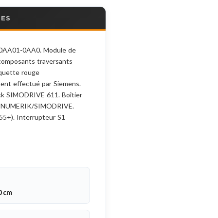
RES
-0AA01-0AA0. Module de
composants traversants
iquette rouge
ent effectué par Siemens.
ack SIMODRIVE 611. Boîtier
N SINUMERIK/SIMODRIVE.
55+). Interrupteur S1
,0 cm