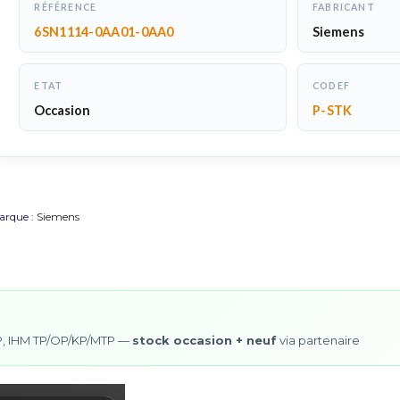
RÉFÉRENCE
FABRICANT
6SN1114-0AA01-0AA0
Siemens
ETAT
CODEF
Occasion
P-STK
arque :
Siemens
0SP, IHM TP/OP/KP/MTP —
stock occasion + neuf
via partenaire