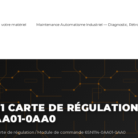
 votre matériel
Maintenance Automatisme Industriel — Diagnostic, Rétr
11 CARTE DE RÉGULATION
AA01-0AA0
rte de régulation / Module de commande 6SN1114-0AA01-0AA0