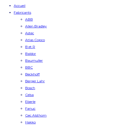
Accueil
Fabricants
ABB
Allen Bradley
Astec
Atlas Copco
B et R
Baldor
Baumuller
BBC
Beckhoff
Berger Lahr
Bosch
Celsa
Eberle
Fanuc
Gec Alsthom
Hakko