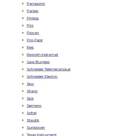
Panasonic
Parker
Philips
Pilz
Piovan
Pro-Face
Reis
Rexroth Indramat
Saia-Burgess
Schneider Telemecanique
Schneider Electric
Sew
Sharp
Sick
Siemens
Sofrel
Staubli
Sunpower
Texas Instrument