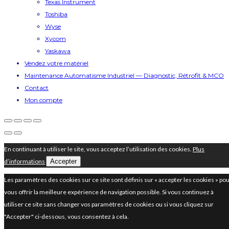
Texas Instrument
Toshiba
Wyse
Xycom
Yaskawa
Vendez votre matériel
Maintenance Automatisme Industriel — Diagnostic, Rétrofit & MCO
Contact
Mon compte
En continuant à utiliser le site, vous acceptez l’utilisation des cookies.
Plus
d’informations
Accepter
Les paramètres des cookies sur ce site sont définis sur « accepter les cookies » po
vous offrir la meilleure expérience de navigation possible. Si vous continuez à
utiliser ce site sans changer vos paramètres de cookies ou si vous cliquez sur
"Accepter" ci-dessous, vous consentez à cela.