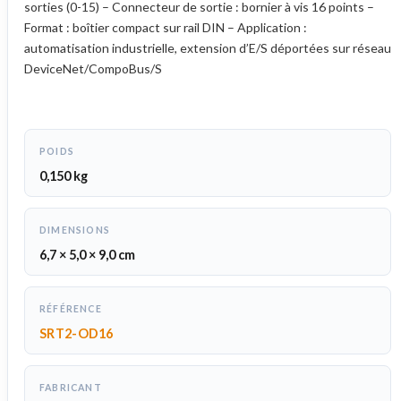
sorties (0-15) – Connecteur de sortie : bornier à vis 16 points –
Format : boîtier compact sur rail DIN – Application :
automatisation industrielle, extension d’E/S déportées sur réseau
DeviceNet/CompoBus/S
POIDS
0,150 kg
DIMENSIONS
6,7 × 5,0 × 9,0 cm
RÉFÉRENCE
SRT2-OD16
FABRICANT