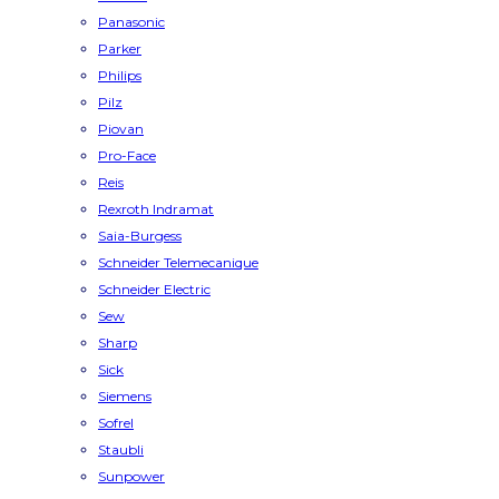
Panasonic
Parker
Philips
Pilz
Piovan
Pro-Face
Reis
Rexroth Indramat
Saia-Burgess
Schneider Telemecanique
Schneider Electric
Sew
Sharp
Sick
Siemens
Sofrel
Staubli
Sunpower