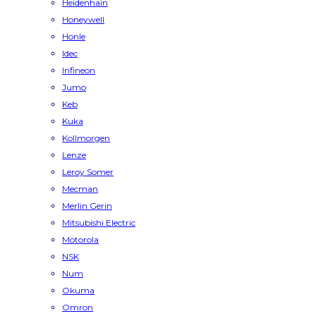
Heidenhain
Honeywell
Honle
Idec
Infineon
Jumo
Keb
Kuka
Kollmorgen
Lenze
Leroy Somer
Mecman
Merlin Gerin
Mitsubishi Electric
Motorola
NSK
Num
Okuma
Omron