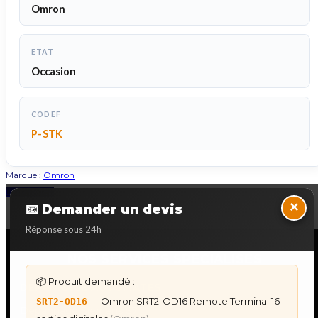
Omron
ETAT
Occasion
CODEF
P-STK
Marque :
Omron
Back to Top
×
📧 Demander un devis
Réponse sous 24h
NOS SERVICES SPECIALISES
📦 Produit demandé :
DÉPANNAGE AUTOMATES
— Omron SRT2-OD16 Remote Terminal 16
SRT2-OD16
Dépannage Siemens S7