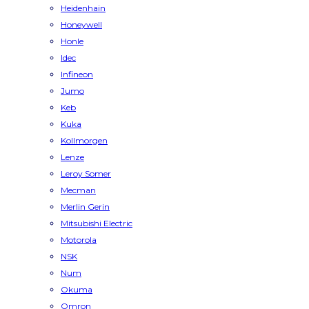
Heidenhain
Honeywell
Honle
Idec
Infineon
Jumo
Keb
Kuka
Kollmorgen
Lenze
Leroy Somer
Mecman
Merlin Gerin
Mitsubishi Electric
Motorola
NSK
Num
Okuma
Omron