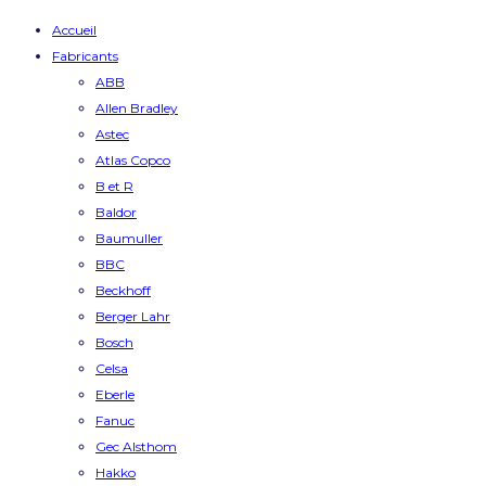
Accueil
Fabricants
ABB
Allen Bradley
Astec
Atlas Copco
B et R
Baldor
Baumuller
BBC
Beckhoff
Berger Lahr
Bosch
Celsa
Eberle
Fanuc
Gec Alsthom
Hakko