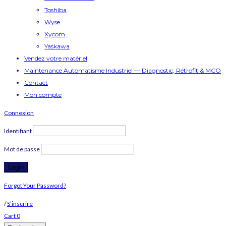
Toshiba
Wyse
Xycom
Yaskawa
Vendez votre matériel
Maintenance Automatisme Industriel — Diagnostic, Rétrofit & MCO
Contact
Mon compte
Connexion
Identifiant
Mot de passe
Forgot Your Password?
/
S’inscrire
Cart
0