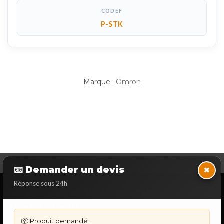
CODEF
P-STK
Marque :
Omron
×
📧 Demander un devis
Réponse sous 24h
NOS SERVICES SPECIALISES
DÉPANNAGE AUTOMATES
Dépannage Siemens S7
📦 Produit demandé :