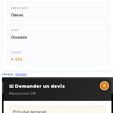
FABRICANT
Omron
ETAT
Occasion
CODEF
P-STK
Marque :
Omron
Back to Top
×
📧 Demander un devis
Réponse sous 24h
NOS SERVICES SPECIALISES
📦 Produit demandé :