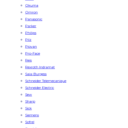
Okuma
Omron
Panasonic
Parker
Philips
Pilz
Piovan
Pro-Face
Reis
Rexroth Indramat
Saia-Burgess
Schneider Telemecanique
Schneider Electric
Sew
Sharp
Sick
Siemens
Sofrel