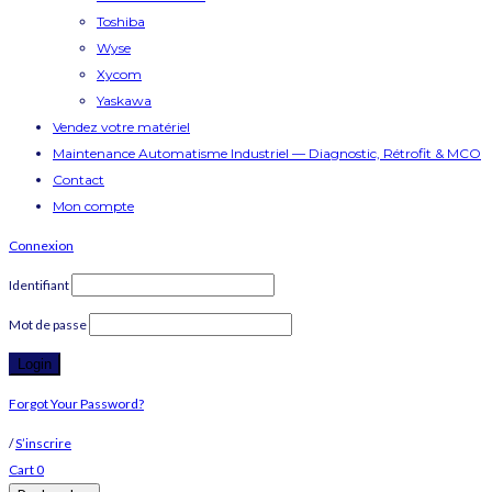
Toshiba
Wyse
Xycom
Yaskawa
Vendez votre matériel
Maintenance Automatisme Industriel — Diagnostic, Rétrofit & MCO
Contact
Mon compte
Connexion
Identifiant
Mot de passe
Forgot Your Password?
/
S’inscrire
Cart
0