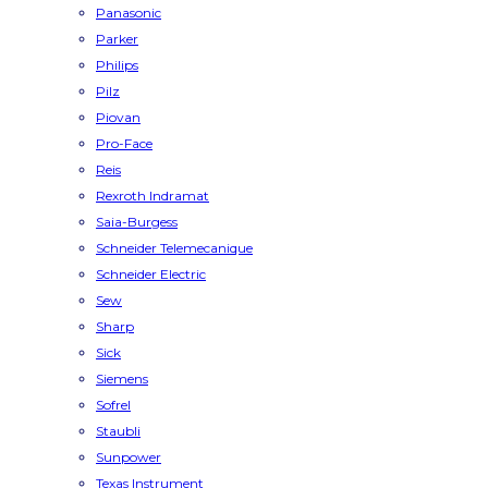
Panasonic
Parker
Philips
Pilz
Piovan
Pro-Face
Reis
Rexroth Indramat
Saia-Burgess
Schneider Telemecanique
Schneider Electric
Sew
Sharp
Sick
Siemens
Sofrel
Staubli
Sunpower
Texas Instrument