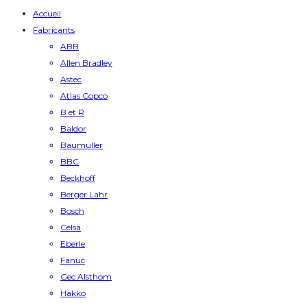
Accueil
Fabricants
ABB
Allen Bradley
Astec
Atlas Copco
B et R
Baldor
Baumuller
BBC
Beckhoff
Berger Lahr
Bosch
Celsa
Eberle
Fanuc
Gec Alsthom
Hakko