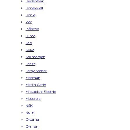
Heidenhain
Honeywell
Honle
Idec
Infineon
Jumo
Keb
Kuka
Kollmorgen
Lenze
Leroy Somer
Mecman
Merlin Gerin
Mitsubishi Electric
Motorola
NSK
Num
Okuma
Omron