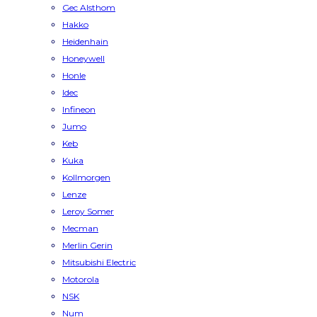
Gec Alsthom
Hakko
Heidenhain
Honeywell
Honle
Idec
Infineon
Jumo
Keb
Kuka
Kollmorgen
Lenze
Leroy Somer
Mecman
Merlin Gerin
Mitsubishi Electric
Motorola
NSK
Num