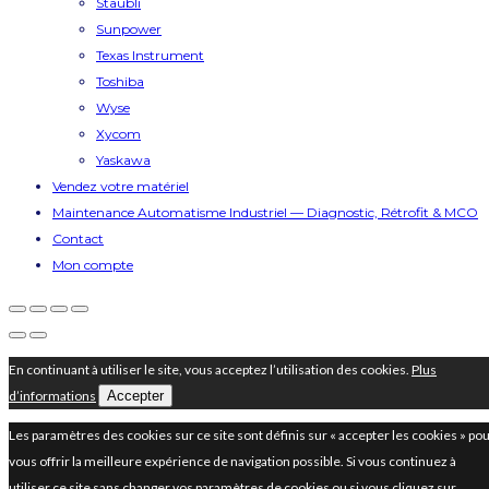
Staubli
Sunpower
Texas Instrument
Toshiba
Wyse
Xycom
Yaskawa
Vendez votre matériel
Maintenance Automatisme Industriel — Diagnostic, Rétrofit & MCO
Contact
Mon compte
En continuant à utiliser le site, vous acceptez l’utilisation des cookies.
Plus
d’informations
Accepter
Les paramètres des cookies sur ce site sont définis sur « accepter les cookies » po
vous offrir la meilleure expérience de navigation possible. Si vous continuez à
utiliser ce site sans changer vos paramètres de cookies ou si vous cliquez sur