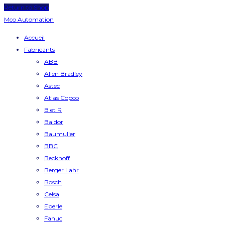
Return to Shop
Mco Automation
Accueil
Fabricants
ABB
Allen Bradley
Astec
Atlas Copco
B et R
Baldor
Baumuller
BBC
Beckhoff
Berger Lahr
Bosch
Celsa
Eberle
Fanuc