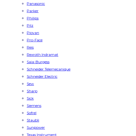
Panasonic
Parker
Philips
Pilz
Piovan
Pro-Face
Reis
Rexroth Indramat
Saia-Burgess
Schneider Telemecanique
Schneider Electric
Sew
Sharp
Sick
Siemens
Sofrel
Staubli
Sunpower
Texas Instrument