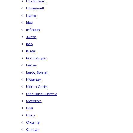
Heidenhain
Honeywell
Honle
Idec
Infineon
Jumo
Keb
Kuka
Kollmorgen
Lenze
Leroy Somer
Mecman
Merlin Gerin
Mitsubishi Electric
Motorola
NSK
Num
Okuma
Omron