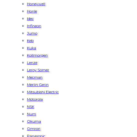
Honeywell
Honle
Idec
Infineon
Jumo
Keb
Kuka
Kollmorgen
Lenze
Leroy Somer
Mecman
Merlin Gerin
Mitsubishi Electric
Motorola
NSK
Num
Okuma
Omron
Panasonic