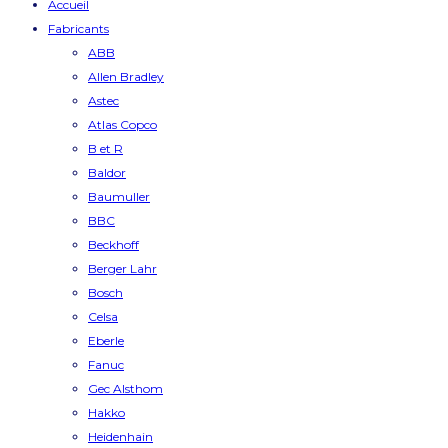
Accueil
Fabricants
ABB
Allen Bradley
Astec
Atlas Copco
B et R
Baldor
Baumuller
BBC
Beckhoff
Berger Lahr
Bosch
Celsa
Eberle
Fanuc
Gec Alsthom
Hakko
Heidenhain