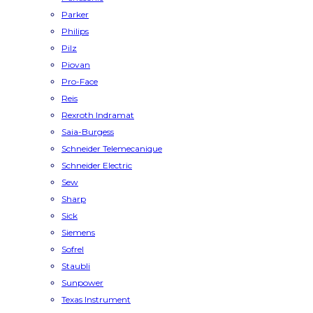
Parker
Philips
Pilz
Piovan
Pro-Face
Reis
Rexroth Indramat
Saia-Burgess
Schneider Telemecanique
Schneider Electric
Sew
Sharp
Sick
Siemens
Sofrel
Staubli
Sunpower
Texas Instrument