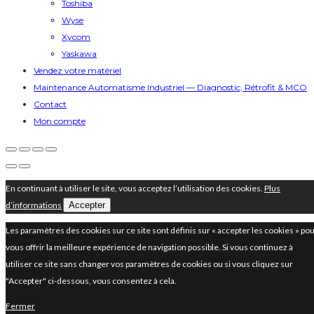
Toshiba
Wyse
Xycom
Yaskawa
Vendez votre matériel
Maintenance Automatisme Industriel — Diagnostic, Rétrofit & MCO
Contact
Mon compte
En continuant à utiliser le site, vous acceptez l’utilisation des cookies.
Plus
d’informations
Accepter
Les paramètres des cookies sur ce site sont définis sur « accepter les cookies » po
vous offrir la meilleure expérience de navigation possible. Si vous continuez à
utiliser ce site sans changer vos paramètres de cookies ou si vous cliquez sur
"Accepter" ci-dessous, vous consentez à cela.
Fermer