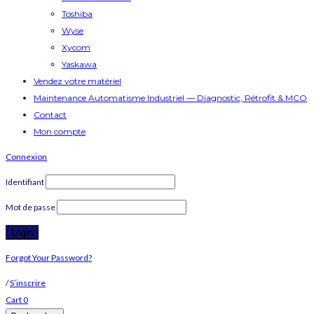
Toshiba
Wyse
Xycom
Yaskawa
Vendez votre matériel
Maintenance Automatisme Industriel — Diagnostic, Rétrofit & MCO
Contact
Mon compte
Connexion
Identifiant
Mot de passe
Forgot Your Password?
/
S’inscrire
Cart
0