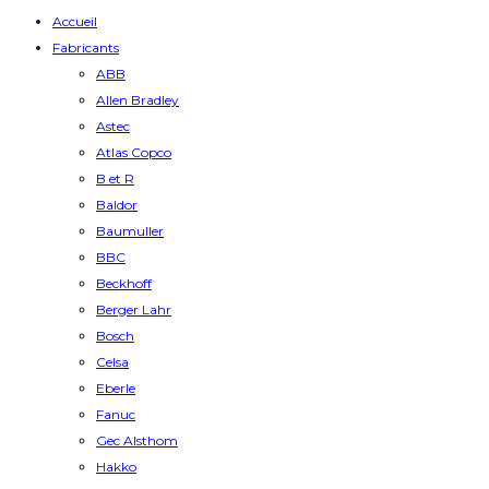
Accueil
Fabricants
ABB
Allen Bradley
Astec
Atlas Copco
B et R
Baldor
Baumuller
BBC
Beckhoff
Berger Lahr
Bosch
Celsa
Eberle
Fanuc
Gec Alsthom
Hakko