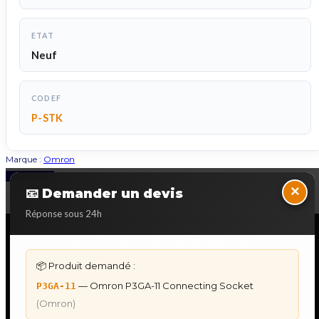
ETAT
Neuf
CODEF
P-STK
Marque :
Omron
Back to Top
×
📧 Demander un devis
Réponse sous 24h
NOS SERVICES SPECIALISES
📦 Produit demandé :
DÉPANNAGE AUTOMATES
— Omron P3GA-11 Connecting Socket
P3GA-11
Dépannage Siemens S7
(Omron)
Dépannage Schneider Modicon