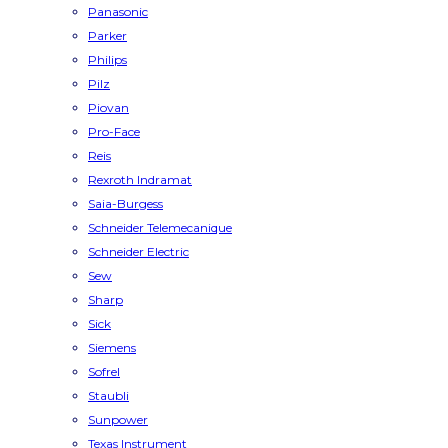
Panasonic
Parker
Philips
Pilz
Piovan
Pro-Face
Reis
Rexroth Indramat
Saia-Burgess
Schneider Telemecanique
Schneider Electric
Sew
Sharp
Sick
Siemens
Sofrel
Staubli
Sunpower
Texas Instrument