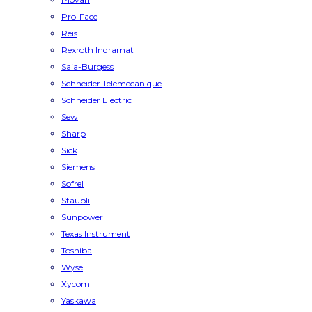
Pro-Face
Reis
Rexroth Indramat
Saia-Burgess
Schneider Telemecanique
Schneider Electric
Sew
Sharp
Sick
Siemens
Sofrel
Staubli
Sunpower
Texas Instrument
Toshiba
Wyse
Xycom
Yaskawa