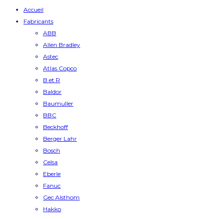
Accueil
Fabricants
ABB
Allen Bradley
Astec
Atlas Copco
B et R
Baldor
Baumuller
BBC
Beckhoff
Berger Lahr
Bosch
Celsa
Eberle
Fanuc
Gec Alsthom
Hakko