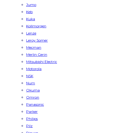
Jumo
Keb
Kuka
Kollmorgen
Lenze
Leroy Somer
Mecman
Merlin Gerin
Mitsubishi Electric
Motorola
NSK
Num
Okuma
Omron
Panasonic
Parker
Philips
Pilz
Piovan