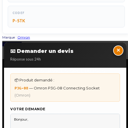
CODEF
P-STK
Marque :
Omron
Back to Top
×
📧 Demander un devis
Réponse sous 24h
NOS SERVICES SPECIALISES
📦 Produit demandé :
DÉPANNAGE AUTOMATES
— Omron P3G-08 Connecting Socket
P3G-08
Dépannage Siemens S7
(Omron)
Dépannage Schneider Modicon
Dépannage Omron Sysmac
VOTRE DEMANDE
Dépannage Mitsubishi Melsec
Dépannage ABB AC500