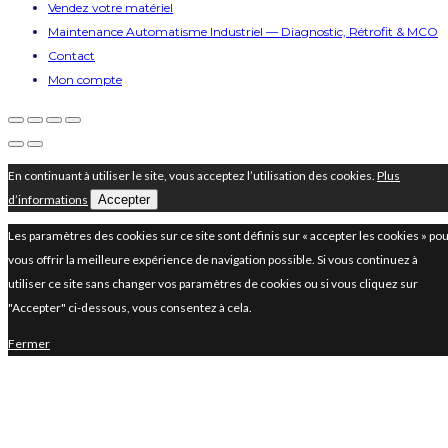
Vendez votre matériel
Maintenance Automatisme Industriel — Diagnostic, Rétrofit & MCO
Contact
Mon compte
En continuant à utiliser le site, vous acceptez l’utilisation des cookies.
Plus
d’informations
Accepter
Les paramètres des cookies sur ce site sont définis sur « accepter les cookies » po
vous offrir la meilleure expérience de navigation possible. Si vous continuez à
utiliser ce site sans changer vos paramètres de cookies ou si vous cliquez sur
"Accepter" ci-dessous, vous consentez à cela.
Fermer