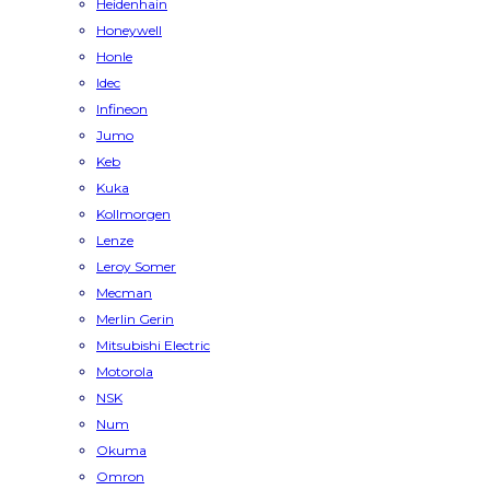
Heidenhain
Honeywell
Honle
Idec
Infineon
Jumo
Keb
Kuka
Kollmorgen
Lenze
Leroy Somer
Mecman
Merlin Gerin
Mitsubishi Electric
Motorola
NSK
Num
Okuma
Omron