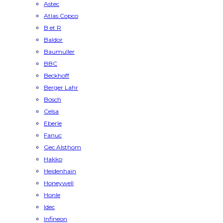
Astec
Atlas Copco
B et R
Baldor
Baumuller
BBC
Beckhoff
Berger Lahr
Bosch
Celsa
Eberle
Fanuc
Gec Alsthom
Hakko
Heidenhain
Honeywell
Honle
Idec
Infineon