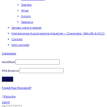
Toshiba
Wyse
Xycom
Yaskawa
Vendez votre matériel
Maintenance Automatisme Industriel — Diagnostic, Rétrofit & MCO
Contact
Mon compte
Connexion
Identifiant
Mot de passe
Forgot Your Password?
/
S’inscrire
Cart
0