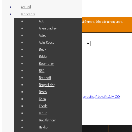
Accueil
Fabricants
ABB
MCO-Automation: Fourniture de systèmes électroniques
industriels
Allen Bradley
Astec
Rechercher
Atlas Copco
B et R
Baldor
Menu
Baumuller
Accueil
BBC
Blog
Beckhoff
Fabricants
Berger Lahr
Vendez votre matériel
Bosch
Maintenance Automatisme Industriel — Diagnostic, Rétrofit & MCO
Celsa
Contact
Eberle
Mon Compte
Fanuc
Gec Alsthom
Connexion
Hakko