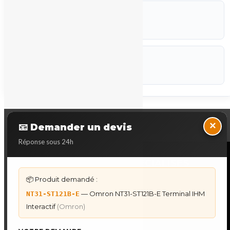
ETAT
Occasion
CODEF
P-STK
Marque :
Omron
Back to Top
×
📧 Demander un devis
Réponse sous 24h
NOS SERVICES SPECIALISES
📦 Produit demandé :
DÉPANNAGE AUTOMATES
— Omron NT31-ST121B-E Terminal IHM
NT31-ST121B-E
Dépannage Siemens S7
Interactif
(Omron)
Dépannage Schneider Modicon
Dépannage Omron Sysmac