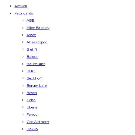
Accueil
Fabricants
ABB
Allen Bradley
Astec
Atlas Copco
B et R
Baldor
Baumuller
BBC
Beckhoff
Berger Lahr
Bosch
Celsa
Eberle
Fanuc
Gec Alsthom
Hakko