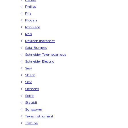
Philips
Pilz
Piovan
Pro-Face
Reis
Rexroth Indramat
Saia-Burgess
Schneider Telemecanique
Schneider Electric
Sew
Sharp
Sick
Siemens
Sofrel
Staubli
Sunpower
Texas Instrument
Toshiba