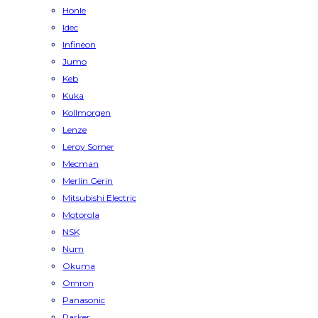
Honle
Idec
Infineon
Jumo
Keb
Kuka
Kollmorgen
Lenze
Leroy Somer
Mecman
Merlin Gerin
Mitsubishi Electric
Motorola
NSK
Num
Okuma
Omron
Panasonic
Parker