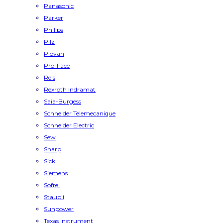
Panasonic
Parker
Philips
Pilz
Piovan
Pro-Face
Reis
Rexroth Indramat
Saia-Burgess
Schneider Telemecanique
Schneider Electric
Sew
Sharp
Sick
Siemens
Sofrel
Staubli
Sunpower
Texas Instrument