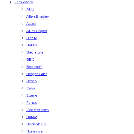
Fabricants
ABB
Allen Bradley
Astec
Atlas Copco
B et R
Baldor
Baumuller
BBC
Beckhoff
Berger Lahr
Bosch
Celsa
Eberle
Fanuc
Gec Alsthom
Hakko
Heidenhain
Honeywell