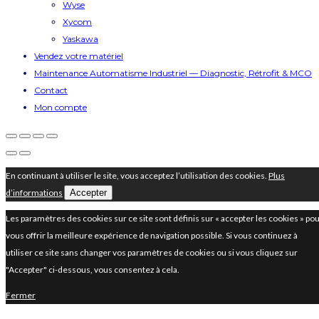
Wyse
Xycom
Yaskawa
Vendez votre matériel
Maintenance Automatisme Industriel — Diagnostic, Rétrofit & MCO
Contact
Mon compte
En continuant à utiliser le site, vous acceptez l’utilisation des cookies.
Plus
d’informations
Accepter
Les paramètres des cookies sur ce site sont définis sur « accepter les cookies » po
vous offrir la meilleure expérience de navigation possible. Si vous continuez à
utiliser ce site sans changer vos paramètres de cookies ou si vous cliquez sur
"Accepter" ci-dessous, vous consentez à cela.
Fermer