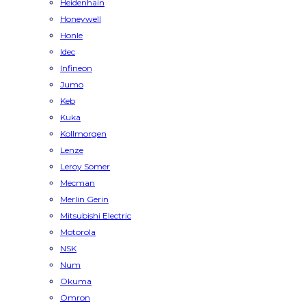
Heidenhain
Honeywell
Honle
Idec
Infineon
Jumo
Keb
Kuka
Kollmorgen
Lenze
Leroy Somer
Mecman
Merlin Gerin
Mitsubishi Electric
Motorola
NSK
Num
Okuma
Omron