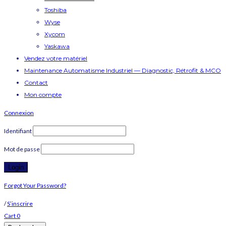
Toshiba
Wyse
Xycom
Yaskawa
Vendez votre matériel
Maintenance Automatisme Industriel — Diagnostic, Rétrofit & MCO
Contact
Mon compte
Connexion
Identifiant
Mot de passe
Forgot Your Password?
/
S’inscrire
Cart
0