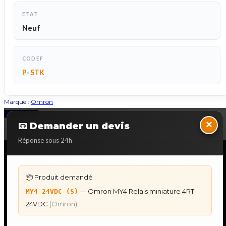
ETAT
Neuf
CODEF
P-STK
Marque :
Omron
Back to Top
×
📧 Demander un devis
Réponse sous 24h
NOS SERVICES SPECIALISES
📦 Produit demandé :
DÉPANNAGE AUTOMATES
— Omron MY4 Relais miniature 4RT
MY4 24VDC (S)
Dépannage Siemens S7
24VDC
(Omron)
Dépannage Schneider Modicon
Dépannage Omron Sysmac