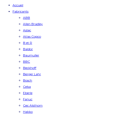
Accueil
Fabricants
ABB
Allen Bradley
Astec
Atlas Copco
B et R
Baldor
Baumuller
BBC
Beckhoff
Berger Lahr
Bosch
Celsa
Eberle
Fanuc
Gec Alsthom
Hakko