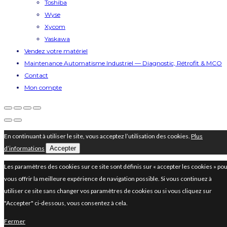
Toshiba
Wyse
Xycom
Yaskawa
Vendez votre matériel
Maintenance Automatisme Industriel — Diagnostic, Rétrofit & MCO
Contact
Mon compte
En continuant à utiliser le site, vous acceptez l’utilisation des cookies.
Plus
d’informations
Accepter
Les paramètres des cookies sur ce site sont définis sur « accepter les cookies » po
vous offrir la meilleure expérience de navigation possible. Si vous continuez à
utiliser ce site sans changer vos paramètres de cookies ou si vous cliquez sur
"Accepter" ci-dessous, vous consentez à cela.
Fermer