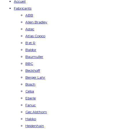
Accueil
Fabricants
ABB
Allen Bradley
Astec
Atlas Copco
B et R
Baldor
Baumuller
BBC
Beckhoff
Berger Lahr
Bosch
Celsa
Eberle
Fanuc
Gec Alsthom
Hakko
Heidenhain