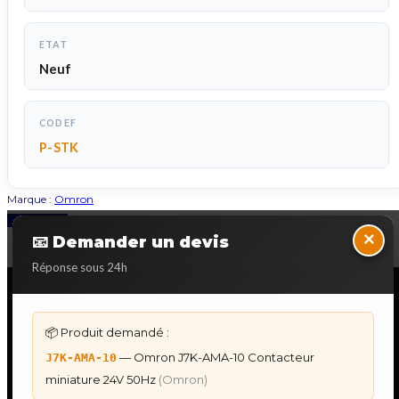
ETAT
Neuf
CODEF
P-STK
Marque :
Omron
Back to Top
×
📧 Demander un devis
Réponse sous 24h
NOS SERVICES SPECIALISES
📦 Produit demandé :
DÉPANNAGE AUTOMATES
— Omron J7K-AMA-10 Contacteur
J7K-AMA-10
Dépannage Siemens S7
miniature 24V 50Hz
(Omron)
Dépannage Schneider Modicon