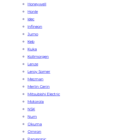
Honeywell
Honle
Idec
Infineon
Jumo
Keb
Kuka
Kollmorgen
Lenze
Leroy Somer
Mecman
Merlin Gerin
Mitsubishi Electric
Motorola
NSK
Num
Okuma
Omron
Panasonic