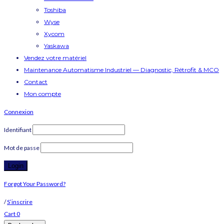
Toshiba
Wyse
Xycom
Yaskawa
Vendez votre matériel
Maintenance Automatisme Industriel — Diagnostic, Rétrofit & MCO
Contact
Mon compte
Connexion
Identifiant
Mot de passe
Forgot Your Password?
/
S’inscrire
Cart
0