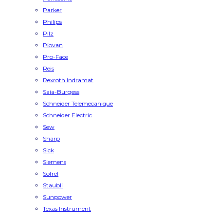
Parker
Philips
Pilz
Piovan
Pro-Face
Reis
Rexroth Indramat
Saia-Burgess
Schneider Telemecanique
Schneider Electric
Sew
Sharp
Sick
Siemens
Sofrel
Staubli
Sunpower
Texas Instrument