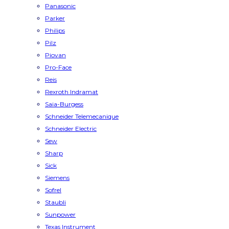
Panasonic
Parker
Philips
Pilz
Piovan
Pro-Face
Reis
Rexroth Indramat
Saia-Burgess
Schneider Telemecanique
Schneider Electric
Sew
Sharp
Sick
Siemens
Sofrel
Staubli
Sunpower
Texas Instrument