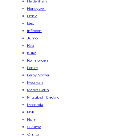
Heidenhain
Honeywell
Honle
Idec
Infineon
Jumo
Keb
Kuka
Kollmorgen
Lenze
Leroy Somer
Mecman
Merlin Gerin
Mitsubishi Electric
Motorola
NSK
Num
Okuma
Omron