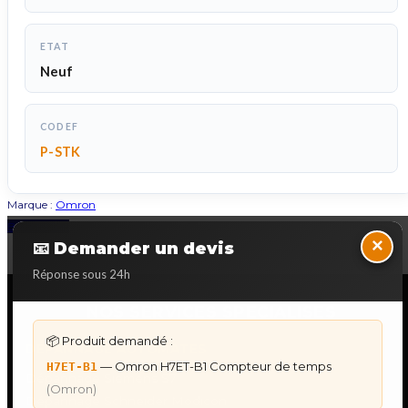
ETAT
Neuf
CODEF
P-STK
Marque :
Omron
Back to Top
×
📧 Demander un devis
Réponse sous 24h
NOS SERVICES SPECIALISES
📦 Produit demandé :
DÉPANNAGE AUTOMATES
— Omron H7ET-B1 Compteur de temps
H7ET-B1
Dépannage Siemens S7
(Omron)
Dépannage Schneider Modicon