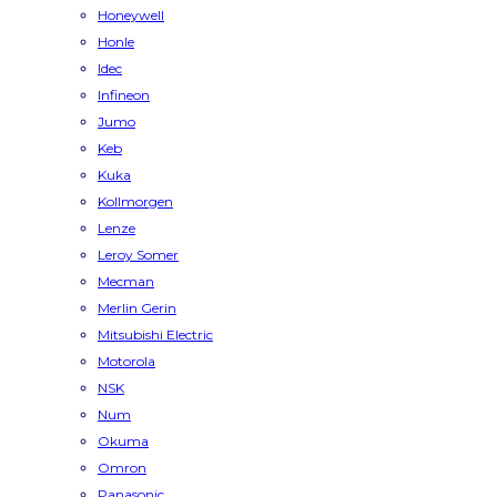
Honeywell
Honle
Idec
Infineon
Jumo
Keb
Kuka
Kollmorgen
Lenze
Leroy Somer
Mecman
Merlin Gerin
Mitsubishi Electric
Motorola
NSK
Num
Okuma
Omron
Panasonic