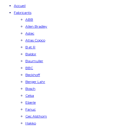
Accueil
Fabricants
ABB
Allen Bradley
Astec
Atlas Copco
B et R
Baldor
Baumuller
BBC
Beckhoff
Berger Lahr
Bosch
Celsa
Eberle
Fanuc
Gec Alsthom
Hakko