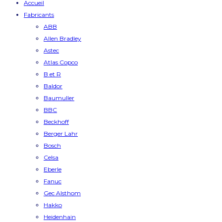
Accueil
Fabricants
ABB
Allen Bradley
Astec
Atlas Copco
B et R
Baldor
Baumuller
BBC
Beckhoff
Berger Lahr
Bosch
Celsa
Eberle
Fanuc
Gec Alsthom
Hakko
Heidenhain