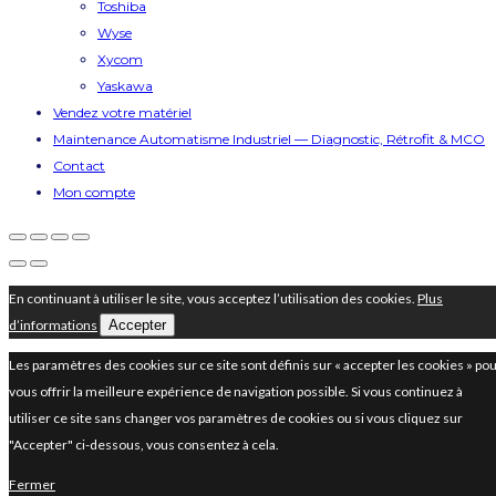
Toshiba
Wyse
Xycom
Yaskawa
Vendez votre matériel
Maintenance Automatisme Industriel — Diagnostic, Rétrofit & MCO
Contact
Mon compte
En continuant à utiliser le site, vous acceptez l’utilisation des cookies.
Plus
d’informations
Accepter
Les paramètres des cookies sur ce site sont définis sur « accepter les cookies » po
vous offrir la meilleure expérience de navigation possible. Si vous continuez à
utiliser ce site sans changer vos paramètres de cookies ou si vous cliquez sur
"Accepter" ci-dessous, vous consentez à cela.
Fermer