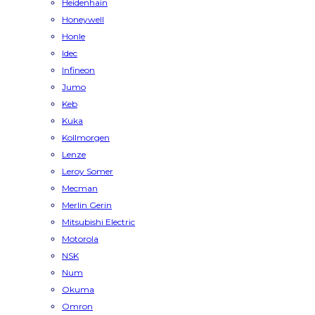
Heidenhain
Honeywell
Honle
Idec
Infineon
Jumo
Keb
Kuka
Kollmorgen
Lenze
Leroy Somer
Mecman
Merlin Gerin
Mitsubishi Electric
Motorola
NSK
Num
Okuma
Omron