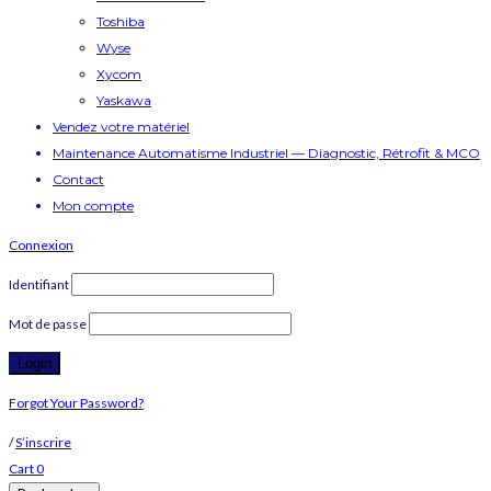
Toshiba
Wyse
Xycom
Yaskawa
Vendez votre matériel
Maintenance Automatisme Industriel — Diagnostic, Rétrofit & MCO
Contact
Mon compte
Connexion
Identifiant
Mot de passe
Forgot Your Password?
/
S’inscrire
Cart
0