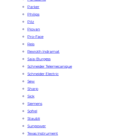
Parker
Philips
Pilz
Piovan
Pro-Face
Reis
Rexroth Indramat
Saia-Burgess
Schneider Telemecanique
Schneider Electric
Sew
Sharp
Sick
Siemens
Sofrel
Staubli
Sunpower
Texas Instrument