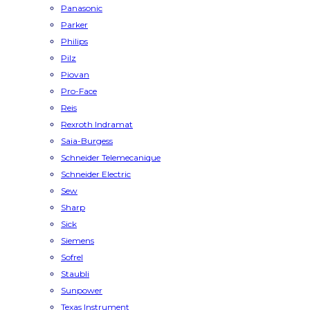
Panasonic
Parker
Philips
Pilz
Piovan
Pro-Face
Reis
Rexroth Indramat
Saia-Burgess
Schneider Telemecanique
Schneider Electric
Sew
Sharp
Sick
Siemens
Sofrel
Staubli
Sunpower
Texas Instrument