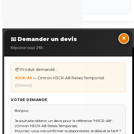
P-STK
Marque :
Omron
Back to Top
×
📧 Demander un devis
Réponse sous 24h
NOS SERVICES SPECIALISES
📦 Produit demandé :
DÉPANNAGE AUTOMATES
— Omron H3CR-A8 Relais Temporisé
H3CR-A8
Dépannage Siemens S7
(Omron)
Dépannage Schneider Modicon
Dépannage Omron Sysmac
VOTRE DEMANDE
Dépannage Mitsubishi Melsec
Dépannage ABB AC500
IHM & PUPITRES