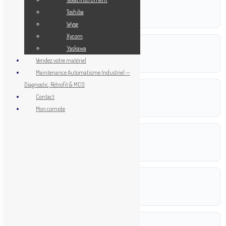
POIDS
Toshiba
0,120 kg
Wyse
Xycom
DIMENSIONS
Yaskawa
Vendez votre matériel
9,0 × 4,8 × 8,8 cm
Maintenance Automatisme Industriel —
Diagnostic, Rétrofit & MCO
RÉFÉRENCE
Contact
H3CR-A8
Mon compte
FABRICANT
Omron
ETAT
Neuf
CODEF