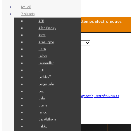
Accueil
Fabricants
ABB
MCO-Automation: Fourniture de systèmes électroniques
industriels
Allen Bradley
Astec
Rechercher
Atlas Copco
B et R
Baldor
Menu
Baumuller
Accueil
BBC
Blog
Beckhoff
Fabricants
Berger Lahr
Vendez votre matériel
Bosch
Maintenance Automatisme Industriel — Diagnostic, Rétrofit & MCO
Celsa
Contact
Eberle
Mon Compte
Fanuc
Gec Alsthom
Connexion
Hakko