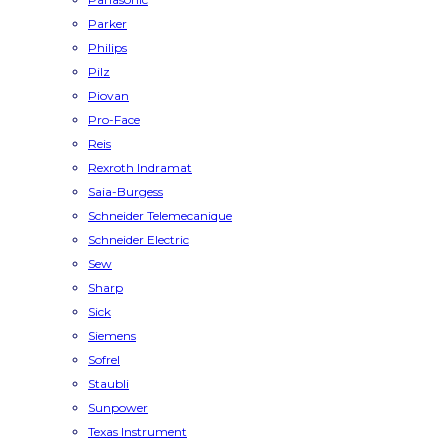
Parker
Philips
Pilz
Piovan
Pro-Face
Reis
Rexroth Indramat
Saia-Burgess
Schneider Telemecanique
Schneider Electric
Sew
Sharp
Sick
Siemens
Sofrel
Staubli
Sunpower
Texas Instrument