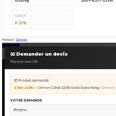
0,120 kg
10,0 × 4,55 × 5,5 cm
CODEF
P-STK
Marque :
Omron
Back to Top
📧 Demander un devis
Réponse sous 24h
📦 Produit demandé :
DÉPANNAGE AUTOMATES
IHM & P
— Omron G3NA-220B Solid State Relay
(Omron)
G3NA-220B
Dépannage Siemens S7
IHM Lauer
Dépannage Schneider Modicon
Programm
VOTRE DEMANDE
Dépannage Omron Sysmac
IHM Laue
Dépannage Mitsubishi Melsec
Maintenan
Dépannage ABB AC500
★
Recherc