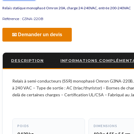
Relais statique monophasé Omron 20A, charge 24-240VAC, entrée 200-240VAC
Référence :
G3NA-220B
📧 Demander un devis
DESCRIPTION
INFORMATIONS COMPLÉMENT
Relais à semi-conducteurs (SSR) monophasé Omron G3NA-220B. Car
à 240 VAC – Type de sortie : AC (triac/thyristor) – Bornes de cha
delà de certaines charges – Certification UL/CSA – Fabriqué au J
POIDS
DIMENSIONS