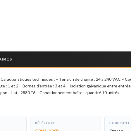
AIRES
actéristiques techniques : – Tension de charge : 24 à 240 VAC – Coura
rge : 1 et 2 – Bornes d’entrée : 3 et 4 – Isolation galvanique entre ent
apon – Lot : 2880 E6 – Conditionnement boîte : quantité 10 unités
RÉFÉRENCE
FABRICANT