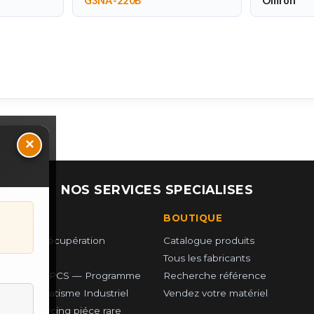
G3NA-220B
Omron
×
NOS SERVICES SPECIALISES
UPITRES
BOUTIQUE
 PCS — Récupération
Catalogue produits
e
Tous les fabricants
r GAME & PCS — Programme
Recherche référence
ce Automatisme Industriel
Vendez votre matériel
he & Sourcing piéce rare