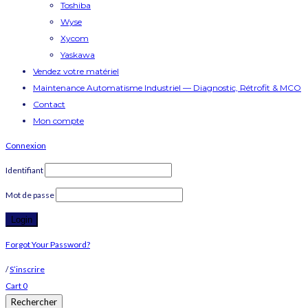
Toshiba
Wyse
Xycom
Yaskawa
Vendez votre matériel
Maintenance Automatisme Industriel — Diagnostic, Rétrofit & MCO
Contact
Mon compte
Connexion
Identifiant
Mot de passe
Forgot Your Password?
/
S’inscrire
Cart
0
Rechercher