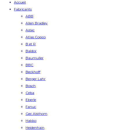
Accueil
Fabricants
ABB
Allen Bradley
Astec
Atlas Copco
B et R
Baldor
Baumuller
BBC
Beckhoff
Berger Lahr
Bosch
Celsa
Eberle
Fanuc
Gec Alsthom
Hakko
Heidenhain