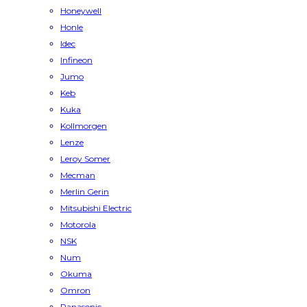
Honeywell
Honle
Idec
Infineon
Jumo
Keb
Kuka
Kollmorgen
Lenze
Leroy Somer
Mecman
Merlin Gerin
Mitsubishi Electric
Motorola
NSK
Num
Okuma
Omron
Panasonic