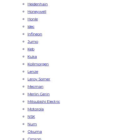
Heidenhain
Honeywell
Honle
Idec
Infineon
Jumo
Keb
Kuka
Kollmorgen
Lenze
Leroy Somer
Mecman
Merlin Gerin
Mitsubishi Electric
Motorola
NSK
Num
Okuma
Omron