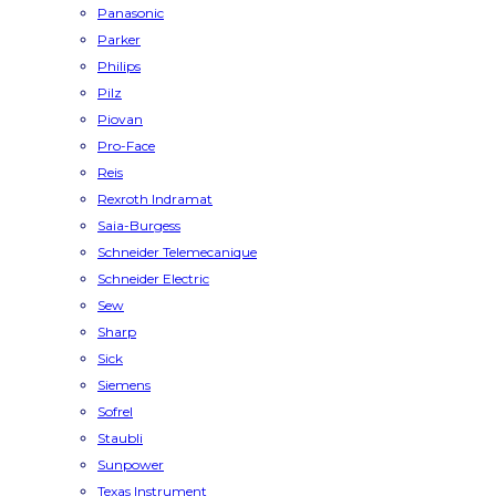
Panasonic
Parker
Philips
Pilz
Piovan
Pro-Face
Reis
Rexroth Indramat
Saia-Burgess
Schneider Telemecanique
Schneider Electric
Sew
Sharp
Sick
Siemens
Sofrel
Staubli
Sunpower
Texas Instrument