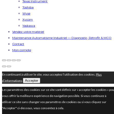
Texas Instrument
Toshiba
Wyse
Xycom
Yaskawa
Vendez votre matériel
Maintenance Automatisme Industriel — Diagnostic, Rétrofit & MCO
Contact
Mon compte
En continuant à utiliser le site, vous acceptez l’utilisation des cookies.
Plus
d’informations
Accepter
Les paramètres des cookies sur ce site sont définis sur « accepter les cookies » po
vous offrir la meilleure expérience de navigation possible. Si vous continuez à
utiliser ce site sans changer vos paramètres de cookies ou si vous cliquez sur
"Accepter" ci-dessous, vous consentez à cela.