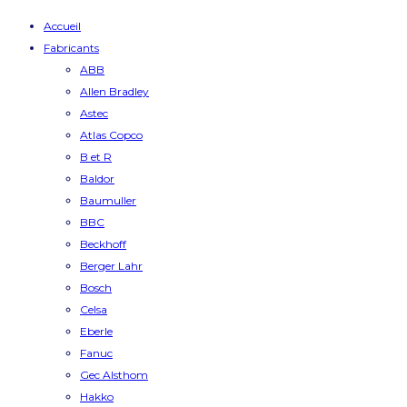
Accueil
Fabricants
ABB
Allen Bradley
Astec
Atlas Copco
B et R
Baldor
Baumuller
BBC
Beckhoff
Berger Lahr
Bosch
Celsa
Eberle
Fanuc
Gec Alsthom
Hakko