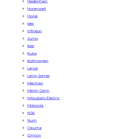
Heidenhain
Honeywell
Honle
Idec
Infineon
Jumo
Keb
Kuka
Kollmorgen
Lenze
Leroy Somer
Mecman
Merlin Gerin
Mitsubishi Electric
Motorola
NSK
Num
Okuma
Omron