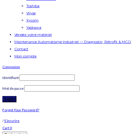
Toshiba
Wyse
Xycom
Yaskawa
Vendez votre matériel
Maintenance Automatisme Industriel — Diagnostic, Rétrofit & MCO
Contact
Mon compte
Connexion
Identifiant
Mot de passe
Forgot Your Password?
/
S’inscrire
Cart
0