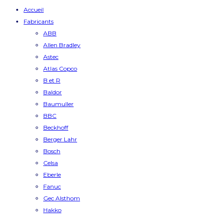
Accueil
Fabricants
ABB
Allen Bradley
Astec
Atlas Copco
B et R
Baldor
Baumuller
BBC
Beckhoff
Berger Lahr
Bosch
Celsa
Eberle
Fanuc
Gec Alsthom
Hakko