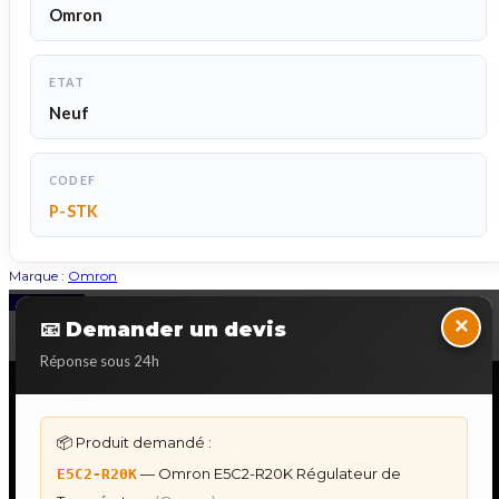
Omron
ETAT
Neuf
CODEF
P-STK
Marque :
Omron
Back to Top
×
📧 Demander un devis
Réponse sous 24h
NOS SERVICES SPECIALISES
📦 Produit demandé :
DÉPANNAGE AUTOMATES
— Omron E5C2-R20K Régulateur de
E5C2-R20K
Dépannage Siemens S7