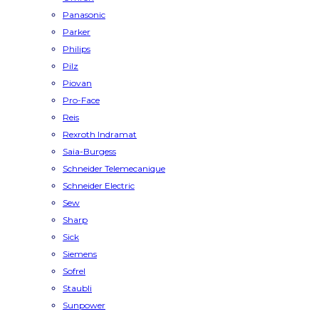
Panasonic
Parker
Philips
Pilz
Piovan
Pro-Face
Reis
Rexroth Indramat
Saia-Burgess
Schneider Telemecanique
Schneider Electric
Sew
Sharp
Sick
Siemens
Sofrel
Staubli
Sunpower