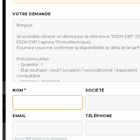
Dépannage Omron Sysmac
IHM Laue
Dépannage Mitsubishi Melsec
Maintenan
VOTRE DEMANDE
Dépannage ABB AC500
★
Recherc
●
Toulouse
●
Réparati
●
Audit de 
●
Allen-Br
●
Omron S
●
Vente Si
En continuant à utiliser le site, vous acceptez l’utilisation des c
ACCEPTER
NOM *
SOCIÉTÉ
Les paramètres des cookies sur ce site sont définis sur « accepter les cookies » pou
"Accepter" ci-dessous, vous consentez à cela.
EMAIL
TÉLÉPHONE
Fermer
* Email
OU
téléphone obligatoire