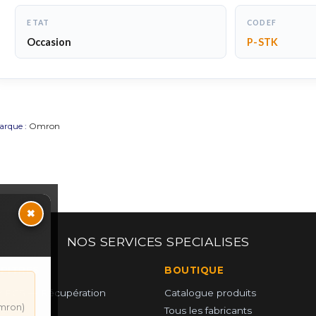
ETAT
CODEF
Occasion
P-STK
arque :
Omron
×
NOS SERVICES SPECIALISES
UPITRES
BOUTIQUE
 PCS — Récupération
Catalogue produits
mron)
e
Tous les fabricants