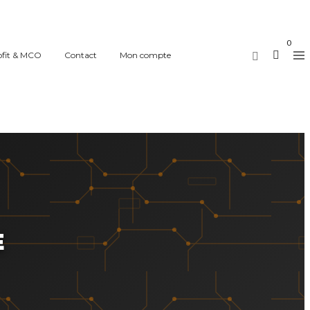
0
ofit & MCO
Contact
Mon compte
E