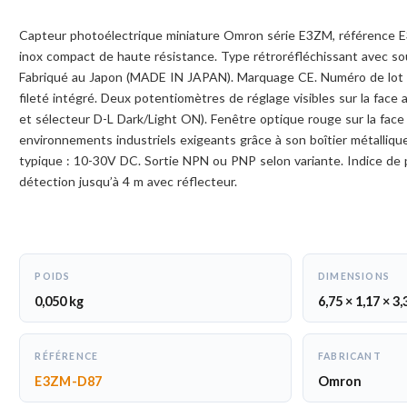
Capteur photoélectrique miniature Omron série E3ZM, référence E
inox compact de haute résistance. Type rétroréfléchissant avec so
Fabriqué au Japon (MADE IN JAPAN). Marquage CE. Numéro de lot
fileté intégré. Deux potentiomètres de réglage visibles sur la face a
et sélecteur D-L Dark/Light ON). Fenêtre optique rouge sur la fac
environnements industriels exigeants grâce à son boîtier métalliqu
typique : 10-30V DC. Sortie NPN ou PNP selon variante. Indice de 
détection jusqu’à 4 m avec réflecteur.
POIDS
DIMENSIONS
0,050 kg
6,75 × 1,17 × 3
RÉFÉRENCE
FABRICANT
E3ZM-D87
Omron