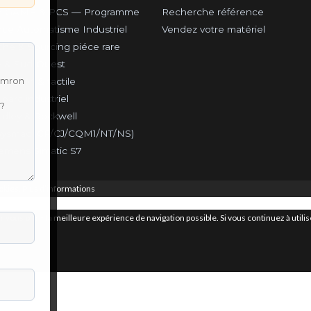
r GAME & PCS — Programme
Recherche référence
ce Automatisme Industriel
Vendez votre matériel
he & Sourcing piéce rare
 & Sud-Ouest
on IHM & tactile
parc industriel
adley & Rockwell
ysmac (CP/CJ/CQM1/NT/NS)
emens Simatic S7
ookies.
Plus d’informations
r vous offrir la meilleure expérience de navigation possible. Si vous continuez à util