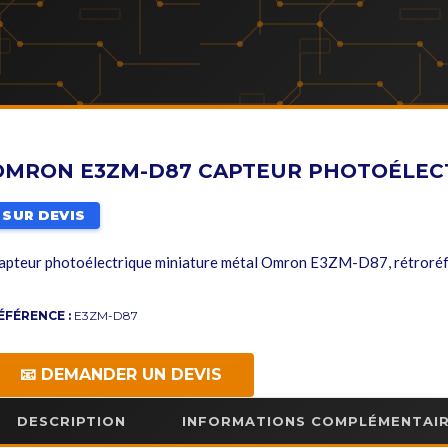
OMRON E3ZM-D87 CAPTEUR PHOTOÉLEC
SUR DEVIS
apteur photoélectrique miniature métal Omron E3ZM-D87, rétroréflé
ÉFÉRENCE :
E3ZM-D87
📧 DEMANDER UN DEVIS
DESCRIPTION
INFORMATIONS COMPLÉMENTAI