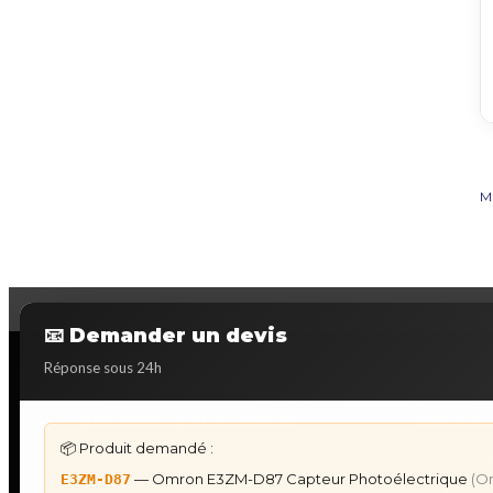
M
📧 Demander un devis
Réponse sous 24h
DÉPANNAGE AUTOMATES
IHM & P
📦 Produit demandé :
Dépannage Siemens S7
IHM Lauer
— Omron E3ZM-D87 Capteur Photoélectrique
(O
E3ZM-D87
Dépannage Schneider Modicon
Programm