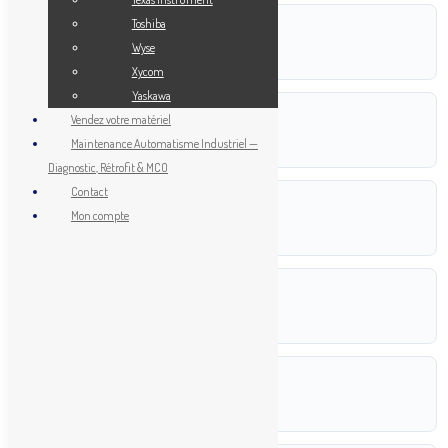
Toshiba
POIDS
Wyse
0,100 kg
Xycom
Yaskawa
DIMENSIONS
Vendez votre matériel
Maintenance Automatisme Industriel —
10,45 × 4,00 × 5,00 cm
Diagnostic, Rétrofit & MCO
Contact
RÉFÉRENCE
Mon compte
E3X-NH41 2M
FABRICANT
Omron
ETAT
Neuf