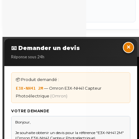
CODEF
P-STK
Marque :
Omron
Back to Top
×
📧 Demander un devis
Réponse sous 24h
NOS SERVICES SPECIALISES
📦 Produit demandé :
DÉPANNAGE AUTOMATES
— Omron E3X-NH41 Capteur
E3X-NH41 2M
Dépannage Siemens S7
Photoélectrique
(Omron)
Dépannage Schneider Modicon
Dépannage Omron Sysmac
VOTRE DEMANDE
Dépannage Mitsubishi Melsec
Dépannage ABB AC500
IHM & PUPITRES