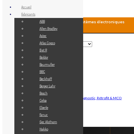
Accueil
Fabricants
ABB
MCO-Automation: Fourniture de systèmes électroniques
industriels
Allen Bradley
Astec
Rechercher
Atlas Copco
B et R
Baldor
Menu
Baumuller
Accueil
BBC
Blog
Beckhoff
Fabricants
Berger Lahr
Vendez votre matériel
Bosch
Maintenance Automatisme Industriel — Diagnostic, Rétrofit & MCO
Celsa
Contact
Eberle
Mon Compte
Fanuc
Gec Alsthom
Connexion
Hakko