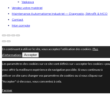
Yaskawa
Vendez votre matériel
Maintenance Automatisme Industriel — Diagnostic, Rétrofit & MCO
Contact
Mon compte
En continuant à utiliser le site, vous acceptez l’utilisation des cookies.
Plus
d’informations
Accepter
Les paramètres des cookies sur ce site sont définis sur « accepter les cookies » po
vous offrir la meilleure expérience de navigation possible. Si vous continuez à
utiliser ce site sans changer vos paramètres de cookies ou si vous cliquez sur
"Accepter" ci-dessous, vous consentez à cela.
Fermer