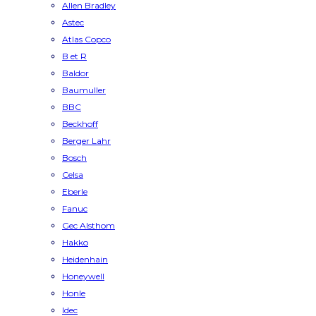
Allen Bradley
Astec
Atlas Copco
B et R
Baldor
Baumuller
BBC
Beckhoff
Berger Lahr
Bosch
Celsa
Eberle
Fanuc
Gec Alsthom
Hakko
Heidenhain
Honeywell
Honle
Idec