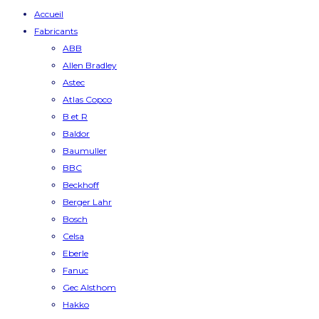
Accueil
Fabricants
ABB
Allen Bradley
Astec
Atlas Copco
B et R
Baldor
Baumuller
BBC
Beckhoff
Berger Lahr
Bosch
Celsa
Eberle
Fanuc
Gec Alsthom
Hakko