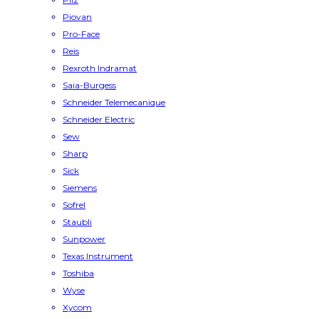
Piovan
Pro-Face
Reis
Rexroth Indramat
Saia-Burgess
Schneider Telemecanique
Schneider Electric
Sew
Sharp
Sick
Siemens
Sofrel
Staubli
Sunpower
Texas Instrument
Toshiba
Wyse
Xycom