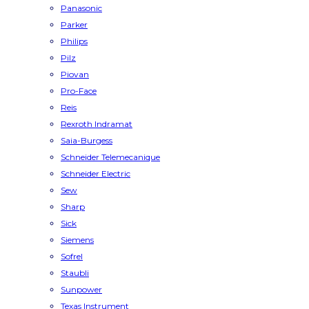
Panasonic
Parker
Philips
Pilz
Piovan
Pro-Face
Reis
Rexroth Indramat
Saia-Burgess
Schneider Telemecanique
Schneider Electric
Sew
Sharp
Sick
Siemens
Sofrel
Staubli
Sunpower
Texas Instrument