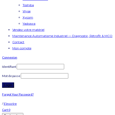
Toshiba
Wyse
Xycom
Yaskawa
Vendez votre matériel
Maintenance Automatisme Industriel — Diagnostic, Rétrofit & MCO
Contact
Mon compte
Connexion
Identifiant
Mot de passe
Forgot Your Password?
/
S’inscrire
Cart
0