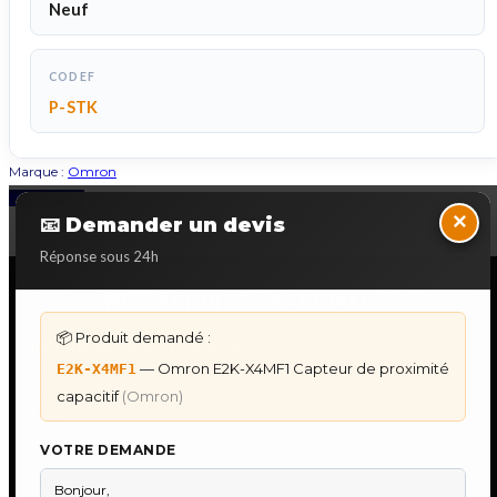
Neuf
CODEF
P-STK
Marque :
Omron
Back to Top
×
📧 Demander un devis
Réponse sous 24h
NOS SERVICES SPECIALISES
📦 Produit demandé :
DÉPANNAGE AUTOMATES
— Omron E2K-X4MF1 Capteur de proximité
E2K-X4MF1
Dépannage Siemens S7
capacitif
(Omron)
Dépannage Schneider Modicon
Dépannage Omron Sysmac
VOTRE DEMANDE
Dépannage Mitsubishi Melsec
Dépannage ABB AC500