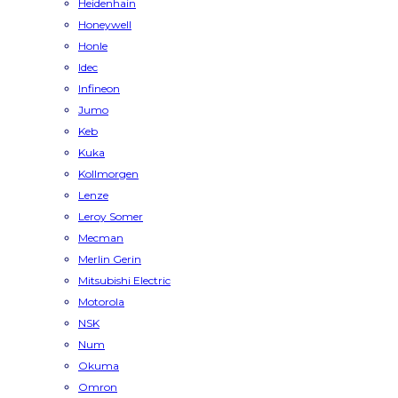
Heidenhain
Honeywell
Honle
Idec
Infineon
Jumo
Keb
Kuka
Kollmorgen
Lenze
Leroy Somer
Mecman
Merlin Gerin
Mitsubishi Electric
Motorola
NSK
Num
Okuma
Omron