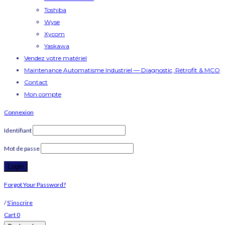
Toshiba
Wyse
Xycom
Yaskawa
Vendez votre matériel
Maintenance Automatisme Industriel — Diagnostic, Rétrofit & MCO
Contact
Mon compte
Connexion
Identifiant
Mot de passe
Forgot Your Password?
/
S’inscrire
Cart
0