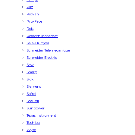
Pilz
Piovan
Pro-Face
Reis
Rexroth Indramat
Saia-Burgess
Schneider Telemecanique
Schneider Electric
Sew
Sharp
Sick
Siemens
Sofrel
Staubli
Sunpower
Texas Instrument
Toshiba
Wyse