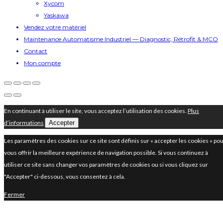
Xycom
Yaskawa
Vendez votre matériel
Maintenance Automatisme Industriel — Diagnostic, Rétrofit & MCO
Contact
Mon compte
En continuant à utiliser le site, vous acceptez l’utilisation des cookies.
Plus
d’informations
Accepter
Les paramètres des cookies sur ce site sont définis sur « accepter les cookies » po
vous offrir la meilleure expérience de navigation possible. Si vous continuez à
utiliser ce site sans changer vos paramètres de cookies ou si vous cliquez sur
"Accepter" ci-dessous, vous consentez à cela.
Fermer