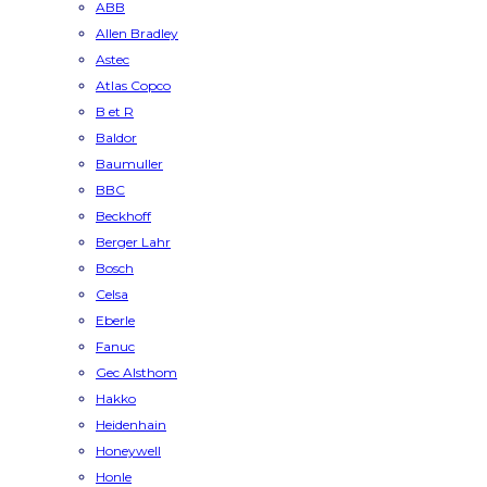
ABB
Allen Bradley
Astec
Atlas Copco
B et R
Baldor
Baumuller
BBC
Beckhoff
Berger Lahr
Bosch
Celsa
Eberle
Fanuc
Gec Alsthom
Hakko
Heidenhain
Honeywell
Honle