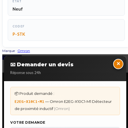
ETAT
Neuf
CODEF
P-STK
Marque :
Omron
Back to Top
×
📧 Demander un devis
Réponse sous 24h
NOS SERVICES SPECIALISES
📦 Produit demandé :
DÉPANNAGE AUTOMATES
— Omron E2EG-X10C1-M1 Détecteur
E2EG-X10C1-M1
Dépannage Siemens S7
de proximité inductif
(Omron)
Dépannage Schneider Modicon
Dépannage Omron Sysmac
VOTRE DEMANDE
Dépannage Mitsubishi Melsec