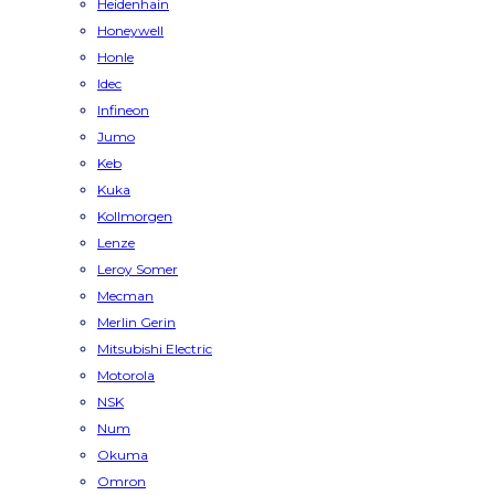
Heidenhain
Honeywell
Honle
Idec
Infineon
Jumo
Keb
Kuka
Kollmorgen
Lenze
Leroy Somer
Mecman
Merlin Gerin
Mitsubishi Electric
Motorola
NSK
Num
Okuma
Omron