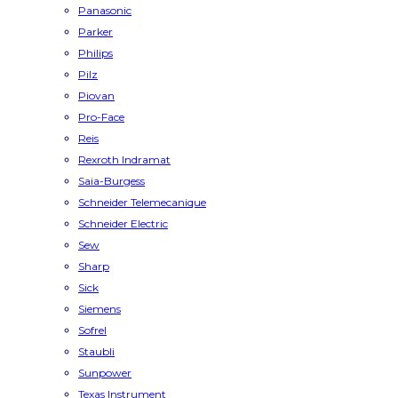
Panasonic
Parker
Philips
Pilz
Piovan
Pro-Face
Reis
Rexroth Indramat
Saia-Burgess
Schneider Telemecanique
Schneider Electric
Sew
Sharp
Sick
Siemens
Sofrel
Staubli
Sunpower
Texas Instrument