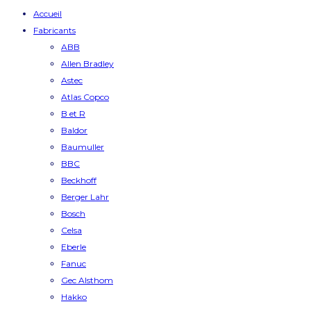
Accueil
Fabricants
ABB
Allen Bradley
Astec
Atlas Copco
B et R
Baldor
Baumuller
BBC
Beckhoff
Berger Lahr
Bosch
Celsa
Eberle
Fanuc
Gec Alsthom
Hakko