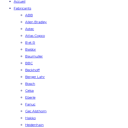
Accueil
Fabricants
ABB
Allen Bradley
Astec
Atlas Copco
B et R
Baldor
Baumuller
BBC
Beckhoff
Berger Lahr
Bosch
Celsa
Eberle
Fanuc
Gec Alsthom
Hakko
Heidenhain