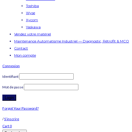
Toshiba
Wyse
Xycom
Yaskawa
Vendez votre matériel
Maintenance Automatisme Industriel — Diagnostic, Rétrofit & MCO
Contact
Mon compte
Connexion
Identifiant
Mot de passe
Forgot Your Password?
/
S’inscrire
Cart
0