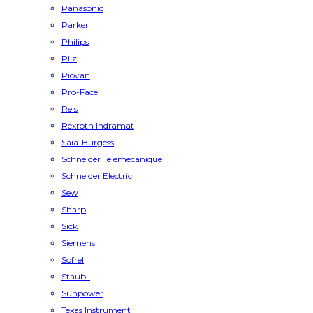
Panasonic
Parker
Philips
Pilz
Piovan
Pro-Face
Reis
Rexroth Indramat
Saia-Burgess
Schneider Telemecanique
Schneider Electric
Sew
Sharp
Sick
Siemens
Sofrel
Staubli
Sunpower
Texas Instrument