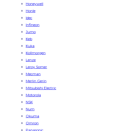
Honeywell
Honle
Idec
Infineon
Jumo
Keb
Kuka
Kollmorgen
Lenze
Leroy Somer
Mecman
Merlin Gerin
Mitsubishi Electric
Motorola
NSK
Num
Okuma
Omron
Panasonic