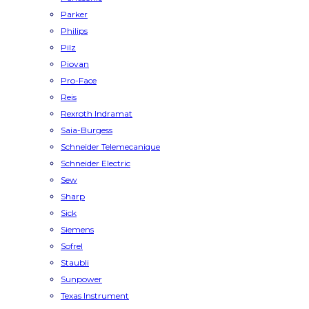
Parker
Philips
Pilz
Piovan
Pro-Face
Reis
Rexroth Indramat
Saia-Burgess
Schneider Telemecanique
Schneider Electric
Sew
Sharp
Sick
Siemens
Sofrel
Staubli
Sunpower
Texas Instrument