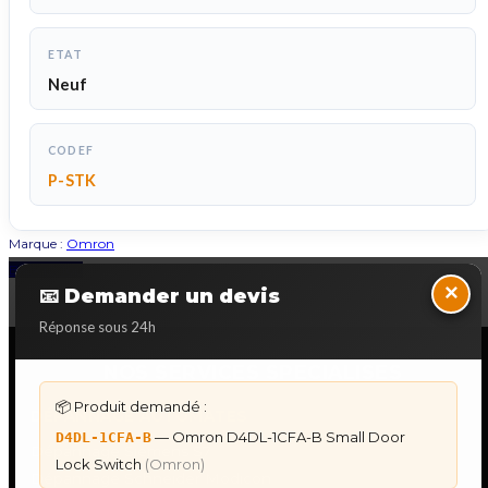
ETAT
Neuf
CODEF
P-STK
Marque :
Omron
Back to Top
×
📧 Demander un devis
Réponse sous 24h
NOS SERVICES SPECIALISES
📦 Produit demandé :
DÉPANNAGE AUTOMATES
— Omron D4DL-1CFA-B Small Door
D4DL-1CFA-B
Dépannage Siemens S7
Lock Switch
(Omron)
Dépannage Schneider Modicon