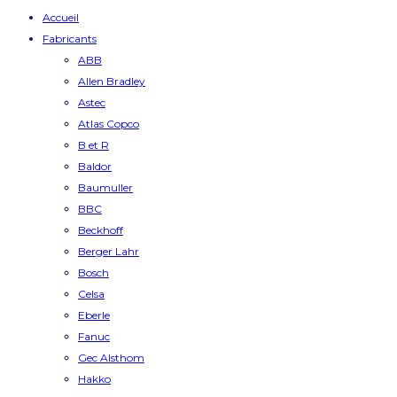
Accueil
Fabricants
ABB
Allen Bradley
Astec
Atlas Copco
B et R
Baldor
Baumuller
BBC
Beckhoff
Berger Lahr
Bosch
Celsa
Eberle
Fanuc
Gec Alsthom
Hakko