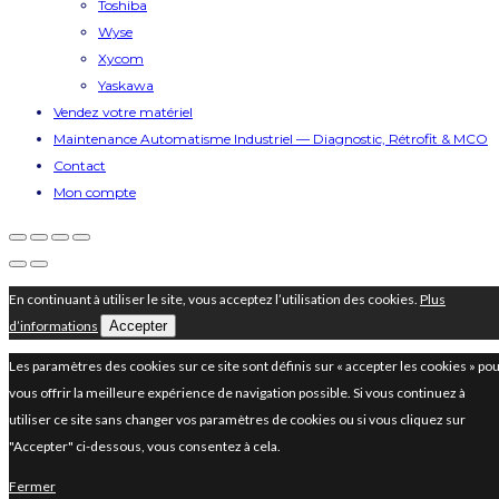
Toshiba
Wyse
Xycom
Yaskawa
Vendez votre matériel
Maintenance Automatisme Industriel — Diagnostic, Rétrofit & MCO
Contact
Mon compte
En continuant à utiliser le site, vous acceptez l’utilisation des cookies.
Plus
d’informations
Accepter
Les paramètres des cookies sur ce site sont définis sur « accepter les cookies » po
vous offrir la meilleure expérience de navigation possible. Si vous continuez à
utiliser ce site sans changer vos paramètres de cookies ou si vous cliquez sur
"Accepter" ci-dessous, vous consentez à cela.
Fermer