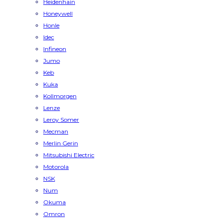
Heidenhain
Honeywell
Honle
Idec
Infineon
Jumo
Keb
Kuka
Kollmorgen
Lenze
Leroy Somer
Mecman
Merlin Gerin
Mitsubishi Electric
Motorola
NSK
Num
Okuma
Omron