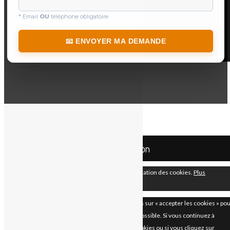
Demande de devis
Nous contacter
* Email
OU
téléphone obligatoire
Qui sommes-nous
📚
Blog & actualités
📧 ENVOYER MA DEMANDE
Added to cart
Your Cart
Cart
0
Your cart is empty.
Return to Shop
Mco Automation
En continuant à utiliser le site, vous acceptez l’utilisation des cookies.
Plus
d’informations
Accepter
Les paramètres des cookies sur ce site sont définis sur « accepter les cookies » po
vous offrir la meilleure expérience de navigation possible. Si vous continuez à
utiliser ce site sans changer vos paramètres de cookies ou si vous cliquez sur