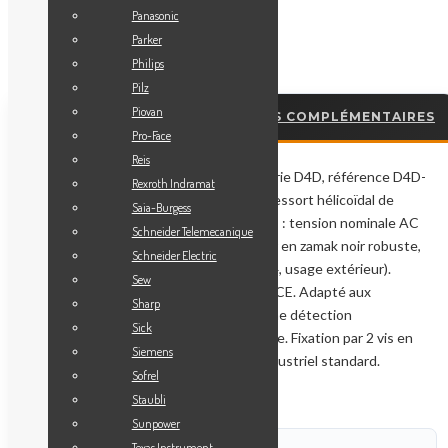
Panasonic
📧 Demander un devis
Parker
Philips
Pilz
Piovan
DESCRIPTION
INFORMATIONS COMPLÉMENTAIRES
Pro-Face
Reis
Interrupteur de fin de course Omron série D4D, référence D4D-
Rexroth Indramat
1187N. Actionneur à tige flexible avec ressort hélicoïdal de
Saia-Burgess
protection. Caractéristiques techniques : tension nominale AC
Schneider Telemecanique
400V, courant nominal AC 10/3A, boîtier en zamak noir robuste,
Schneider Electric
indice de protection IP67 (NEMA Type 4, usage extérieur).
Sew
Contacts 1NO+1NC (SPDT). Conforme CE. Adapté aux
Sharp
applications industrielles nécessitant une détection
Sick
omnidirectionnelle grâce à sa tige flexible. Fixation par 2 vis en
Siemens
face avant. Usage en environnement industriel standard.
Sofrel
Staubli
Sunpower
Texas Instrument