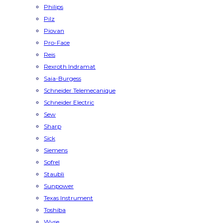
Philips
Pilz
Piovan
Pro-Face
Reis
Rexroth Indramat
Saia-Burgess
Schneider Telemecanique
Schneider Electric
Sew
Sharp
Sick
Siemens
Sofrel
Staubli
Sunpower
Texas Instrument
Toshiba
Wyse