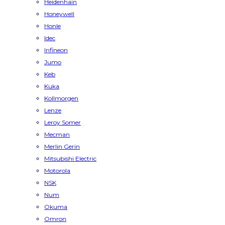
Heidenhain
Honeywell
Honle
Idec
Infineon
Jumo
Keb
Kuka
Kollmorgen
Lenze
Leroy Somer
Mecman
Merlin Gerin
Mitsubishi Electric
Motorola
NSK
Num
Okuma
Omron