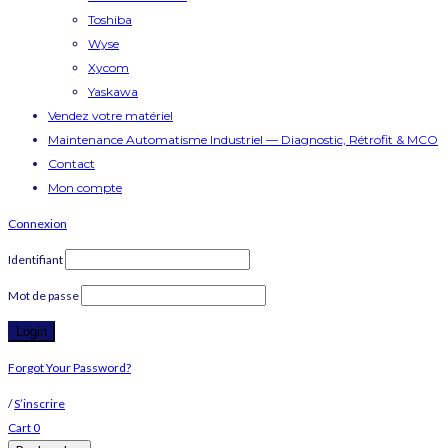
Toshiba
Wyse
Xycom
Yaskawa
Vendez votre matériel
Maintenance Automatisme Industriel — Diagnostic, Rétrofit & MCO
Contact
Mon compte
Connexion
Identifiant
Mot de passe
Forgot Your Password?
/
S’inscrire
Cart
0