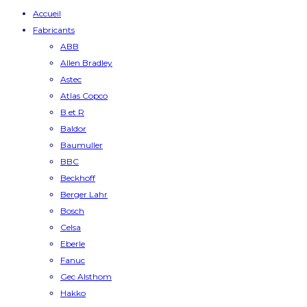
Accueil
Fabricants
ABB
Allen Bradley
Astec
Atlas Copco
B et R
Baldor
Baumuller
BBC
Beckhoff
Berger Lahr
Bosch
Celsa
Eberle
Fanuc
Gec Alsthom
Hakko