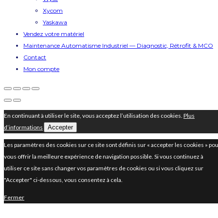
Xycom
Yaskawa
Vendez votre matériel
Maintenance Automatisme Industriel — Diagnostic, Rétrofit & MCO
Contact
Mon compte
En continuant à utiliser le site, vous acceptez l’utilisation des cookies.
Plus
d’informations
Accepter
Les paramètres des cookies sur ce site sont définis sur « accepter les cookies » po
vous offrir la meilleure expérience de navigation possible. Si vous continuez à
utiliser ce site sans changer vos paramètres de cookies ou si vous cliquez sur
"Accepter" ci-dessous, vous consentez à cela.
Fermer