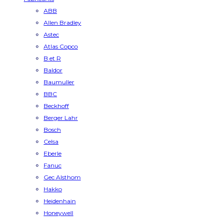
ABB
Allen Bradley
Astec
Atlas Copco
B et R
Baldor
Baumuller
BBC
Beckhoff
Berger Lahr
Bosch
Celsa
Eberle
Fanuc
Gec Alsthom
Hakko
Heidenhain
Honeywell