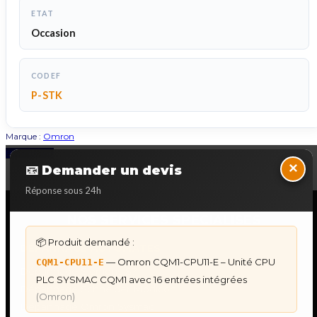
ETAT
Occasion
CODEF
P-STK
Marque :
Omron
Back to Top
×
📧 Demander un devis
Réponse sous 24h
NOS SERVICES SPECIALISES
📦 Produit demandé :
DÉPANNAGE AUTOMATES
— Omron CQM1-CPU11-E – Unité CPU
CQM1-CPU11-E
Dépannage Siemens S7
PLC SYSMAC CQM1 avec 16 entrées intégrées
Dépannage Schneider Modicon
(Omron)
Dépannage Omron Sysmac