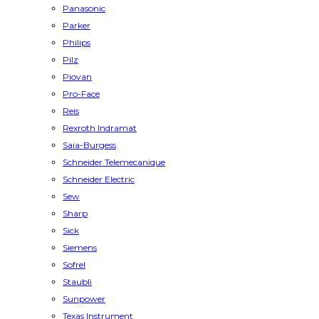
Panasonic
Parker
Philips
Pilz
Piovan
Pro-Face
Reis
Rexroth Indramat
Saia-Burgess
Schneider Telemecanique
Schneider Electric
Sew
Sharp
Sick
Siemens
Sofrel
Staubli
Sunpower
Texas Instrument