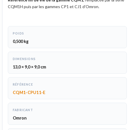
CQM1H puis par les gammes CP1 et CJ1 d’Omron.
POIDS
0,500 kg
DIMENSIONS
13,0 × 9,0 × 9,0 cm
RÉFÉRENCE
CQM1-CPU11-E
FABRICANT
Omron