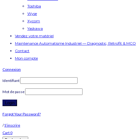
Toshiba
Wyse
Xycom
Yaskawa
Vendez votre matériel
Maintenance Automatisme Industriel — Diagnostic, Rétrofit & MCO
Contact
Mon compte
Connexion
Identifiant
Mot de passe
Forgot Your Password?
/
S’inscrire
Cart
0