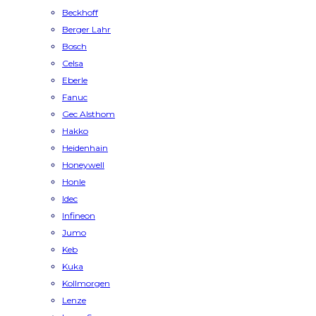
Beckhoff
Berger Lahr
Bosch
Celsa
Eberle
Fanuc
Gec Alsthom
Hakko
Heidenhain
Honeywell
Honle
Idec
Infineon
Jumo
Keb
Kuka
Kollmorgen
Lenze