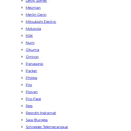
Leroy Somer
Mecman
Merlin Gerin
Mitsubishi Electric
Motorola
NSK
Num
Okuma
Omron
Panasonic
Parker
Philips
Pilz
Piovan
Pro-Face
Reis
Rexroth Indramat
Saia-Burgess
Schneider Telemecanique