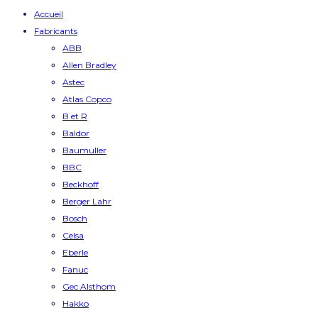
Accueil
Fabricants
ABB
Allen Bradley
Astec
Atlas Copco
B et R
Baldor
Baumuller
BBC
Beckhoff
Berger Lahr
Bosch
Celsa
Eberle
Fanuc
Gec Alsthom
Hakko