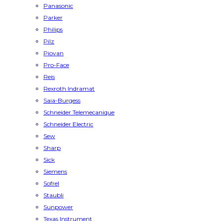
Panasonic
Parker
Philips
Pilz
Piovan
Pro-Face
Reis
Rexroth Indramat
Saia-Burgess
Schneider Telemecanique
Schneider Electric
Sew
Sharp
Sick
Siemens
Sofrel
Staubli
Sunpower
Texas Instrument