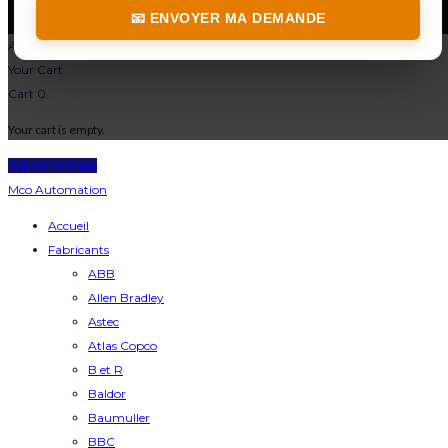
📧 ENVOYER MA DEMANDE
Added to cart
Your Cart
Cart
0
Your cart is empty.
Return to Shop
Mco Automation
Accueil
Fabricants
ABB
Allen Bradley
Astec
Atlas Copco
B et R
Baldor
Baumuller
BBC