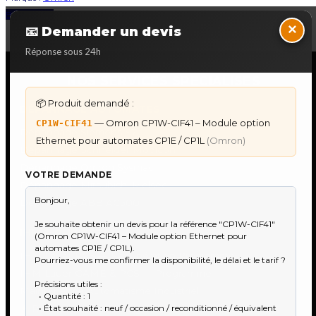
Back to Top
×
📧 Demander un devis
Réponse sous 24h
NOS SERVICES SPECIALISES
📦 Produit demandé :
DÉPANNAGE AUTOMATES
— Omron CP1W-CIF41 – Module option
CP1W-CIF41
Dépannage Siemens S7
Ethernet pour automates CP1E / CP1L
(Omron)
Dépannage Schneider Modicon
Dépannage Omron Sysmac
VOTRE DEMANDE
Dépannage Mitsubishi Melsec
Dépannage ABB AC500
IHM & PUPITRES
IHM Lauer PCS — Récupération Programme
IHM Lauer GAME & PCS — Programme
Maintenance Automatisme Industriel
★
Recherche & Sourcing piéce rare