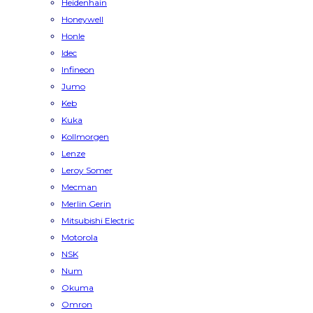
Heidenhain
Honeywell
Honle
Idec
Infineon
Jumo
Keb
Kuka
Kollmorgen
Lenze
Leroy Somer
Mecman
Merlin Gerin
Mitsubishi Electric
Motorola
NSK
Num
Okuma
Omron